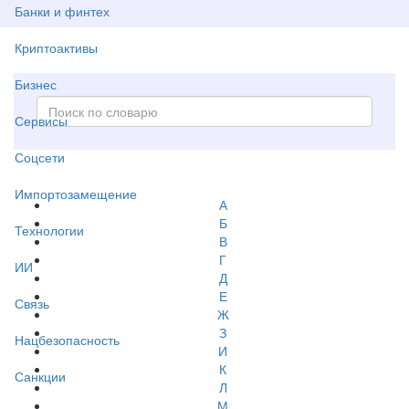
Банки и финтех
Криптоактивы
Бизнес
Сервисы
Соцсети
Импортозамещение
А
Б
Технологии
В
Г
ИИ
Д
Е
Связь
Ж
З
Нацбезопасность
И
К
Санкции
Л
М