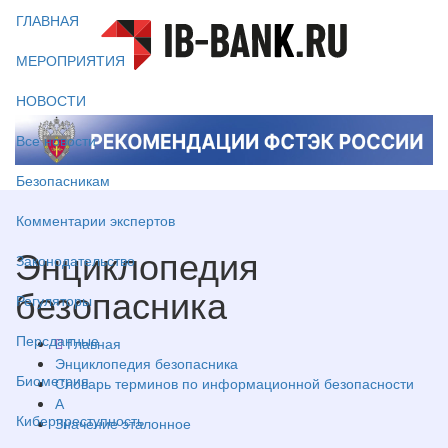
ГЛАВНАЯ
МЕРОПРИЯТИЯ
НОВОСТИ
Все новости
Безопасникам
Комментарии экспертов
Энциклопедия
Законодательство
безопасника
Регуляторы
Персданные
Главная
Энциклопедия безопасника
Биометрия
Словарь терминов по информационной безопасности
А
Киберпреступность
Значение эталонное