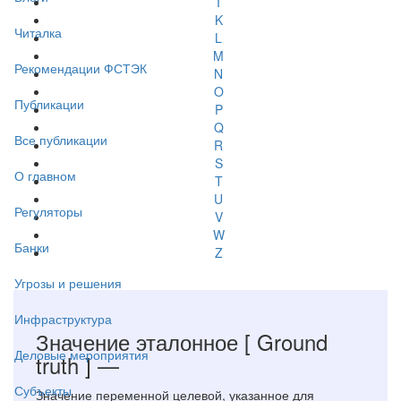
I
K
Читалка
L
M
Рекомендации ФСТЭК
N
O
Публикации
P
Q
Все публикации
R
S
О главном
T
U
Регуляторы
V
W
Банки
Z
Угрозы и решения
Инфраструктура
Значение эталонное
[ Ground
Деловые мероприятия
truth ]
—
Субъекты
Значение переменной целевой, указанное для