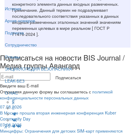
конкретного элемента данных входных размеченных.
История
Примечание. Данный термин не подразумевает
последовательного соответствия указанных в данных
Архив номеров
входных размеченных эталонных значений значениям
переменных целевых в мире реальном [ ГОСТ Р
Подписка
71476-2024 ].
Сотрудничество
Подписаться на новости BIS Journal /
Отзывы
Медиа группы Авангард
ЭНЦИКЛОПЕДИЯ БЕЗОПАСНИКА
Подписаться
LEAK-БЕЗ
Введите ваш E-mail
Отправляя данную форму вы соглашаетесь с
политикой
О НАС
конфиденциальности персональных данных
07.08.2026
В Москве прошла вторая инженерная конференция Kuber
Community Day
07.08.2026
Минцифры: Ограничения для детских SIM-карт применяются