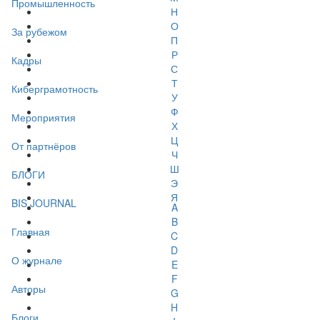
Промышленность
Н
О
За рубежом
П
Р
Кадры
С
Т
Киберграмотность
У
Ф
Мероприятия
Х
Ц
От партнёров
Ч
Ш
БЛОГИ
Э
Я
BIS JOURNAL
A
B
Главная
C
D
О журнале
E
F
Авторы
G
H
Блоги