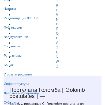
I
K
Читалка
L
M
Рекомендации ФСТЭК
N
O
Публикации
P
Q
Все публикации
R
S
О главном
T
U
Регуляторы
V
W
Банки
Z
Угрозы и решения
Инфраструктура
Постулаты Голомба
[ Golomb
Деловые мероприятия
postulates ]
—
Субъекты
Сформулированные С. Голомбом постулаты для