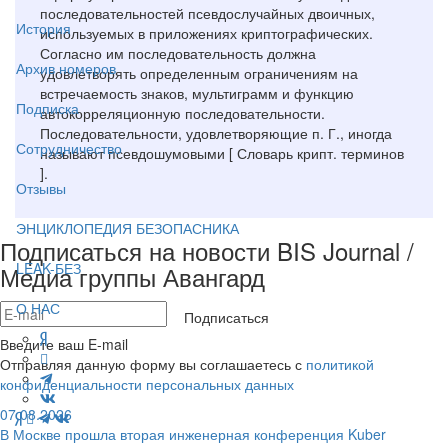
последовательностей псевдослучайных двоичных,
История
используемых в приложениях криптографических.
Согласно им последовательность должна
Архив номеров
удовлетворять определенным ограничениям на
встречаемость знаков, мультиграмм и функцию
Подписка
автокорреляционную последовательности.
Последовательности, удовлетворяющие п. Г., иногда
Сотрудничество
называют псевдошумовыми [ Словарь крипт. терминов
].
Отзывы
ЭНЦИКЛОПЕДИЯ БЕЗОПАСНИКА
Подписаться на новости BIS Journal /
LEAK-БЕЗ
Медиа группы Авангард
О НАС
Подписаться
Введите ваш E-mail
Отправляя данную форму вы соглашаетесь с
политикой
конфиденциальности персональных данных
07.08.2026
В Москве прошла вторая инженерная конференция Kuber