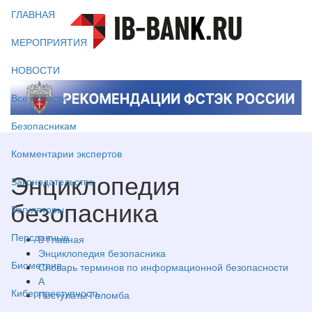
ГЛАВНАЯ
МЕРОПРИЯТИЯ
НОВОСТИ
Все новости
Безопасникам
Комментарии экспертов
Энциклопедия
Законодательство
безопасника
Регуляторы
Персданные
Главная
Энциклопедия безопасника
Биометрия
Словарь терминов по информационной безопасности
А
Киберпреступность
Постулаты Голомба