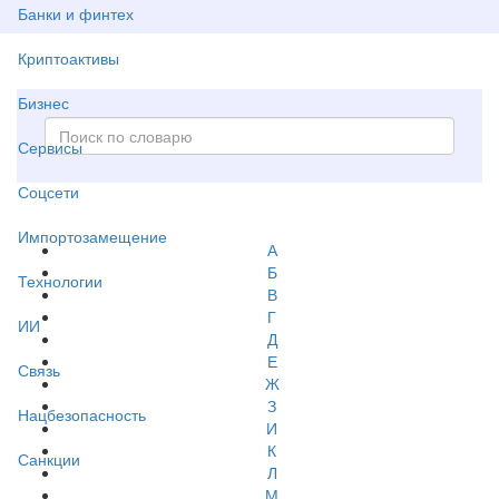
Банки и финтех
Криптоактивы
Бизнес
Сервисы
Соцсети
Импортозамещение
А
Б
Технологии
В
Г
ИИ
Д
Е
Связь
Ж
З
Нацбезопасность
И
К
Санкции
Л
М