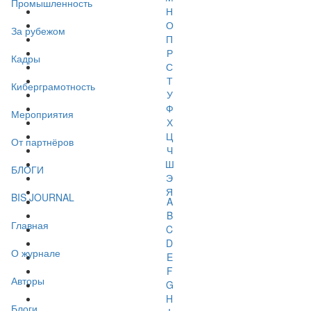
Промышленность
Н
О
За рубежом
П
Р
Кадры
С
Т
Киберграмотность
У
Ф
Мероприятия
Х
Ц
От партнёров
Ч
Ш
БЛОГИ
Э
Я
BIS JOURNAL
A
B
Главная
C
D
О журнале
E
F
Авторы
G
H
Блоги