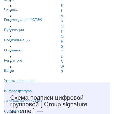
I
K
Читалка
L
M
Рекомендации ФСТЭК
N
O
Публикации
P
Q
Все публикации
R
S
О главном
T
U
Регуляторы
V
W
Банки
Z
Угрозы и решения
Инфраструктура
Схема подписи цифровой
Деловые мероприятия
групповой
[ Group signature
scheme ]
—
Субъекты