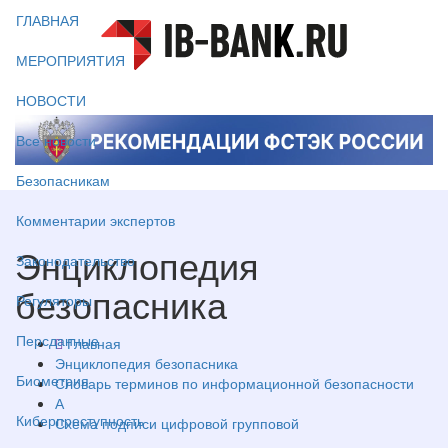
ГЛАВНАЯ
МЕРОПРИЯТИЯ
НОВОСТИ
Все новости
Безопасникам
Комментарии экспертов
Энциклопедия
Законодательство
безопасника
Регуляторы
Персданные
Главная
Энциклопедия безопасника
Биометрия
Словарь терминов по информационной безопасности
А
Киберпреступность
Схема подписи цифровой групповой