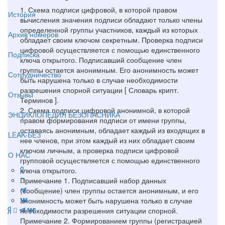
1. Схема подписи цифровой, в которой правом
История
вычисления значения подписи обладают только члены
определенной группы участников, каждый из которых
Архив номеров
обладает своим ключом секретным. Проверка подписи
цифровой осуществляется с помощью единственного
Подписка
ключа открытого. Подписавший сообщение член
группы остается анонимным. Его анонимность может
Сотрудничество
быть нарушена только в случае необходимости
разрешения спорной ситуации [ Словарь крипт.
Отзывы
Терминов ].
2. Схема подписи цифровой анонимной, в которой
ЭНЦИКЛОПЕДИЯ БЕЗОПАСНИКА
правом формирования подписи от имени группы,
оставаясь анонимным, обладает каждый из входящих в
LEAK-БЕЗ
нее членов, при этом каждый из них обладает своим
ключом личным, а проверка подписи цифровой
О НАС
групповой осуществляется с помощью единственного
ключа открытого.
Примечание 1. Подписавший набор данных
(сообщение) член группы остается анонимным, и его
анонимность может быть нарушена только в случае
необходимости разрешения ситуации спорной.
Примечание 2. Формированием группы (регистрацией