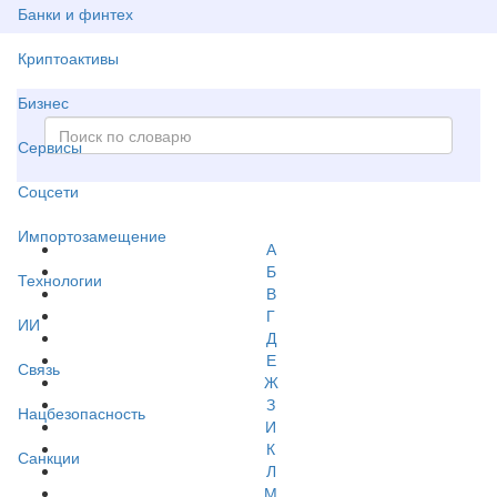
Банки и финтех
Криптоактивы
Бизнес
Сервисы
Соцсети
Импортозамещение
А
Б
Технологии
В
Г
ИИ
Д
Е
Связь
Ж
З
Нацбезопасность
И
К
Санкции
Л
М