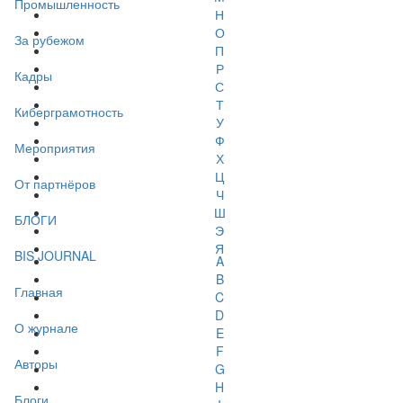
Промышленность
Н
О
За рубежом
П
Р
Кадры
С
Т
Киберграмотность
У
Ф
Мероприятия
Х
Ц
От партнёров
Ч
Ш
БЛОГИ
Э
Я
BIS JOURNAL
A
B
Главная
C
D
О журнале
E
F
Авторы
G
H
Блоги