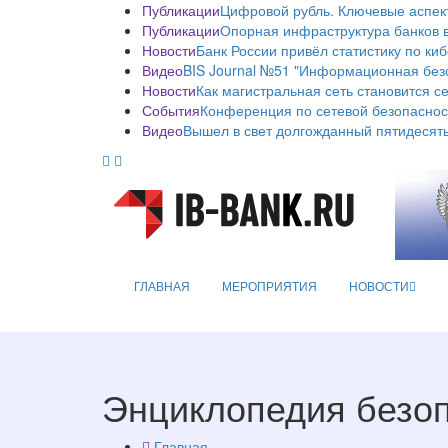
Публикации
Цифровой рубль. Ключевые аспек
Публикации
Опорная инфраструктура банков в
Новости
Банк России привёл статистику по ки
Видео
BIS Journal №51 "Информационная без
Новости
Как магистральная сеть становится с
События
Конференция по сетевой безопаснос
Видео
Вышел в свет долгожданный пятидесяты
ГЛАВНАЯ
МЕРОПРИЯТИЯ
НОВОСТИ
Энциклопедия безо
Главная