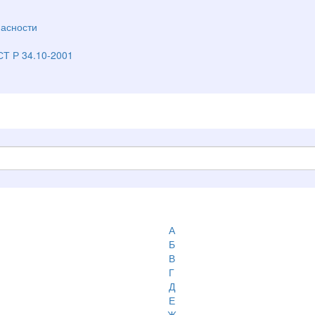
асности
Т Р 34.10-2001
А
Б
В
Г
Д
Е
Ж