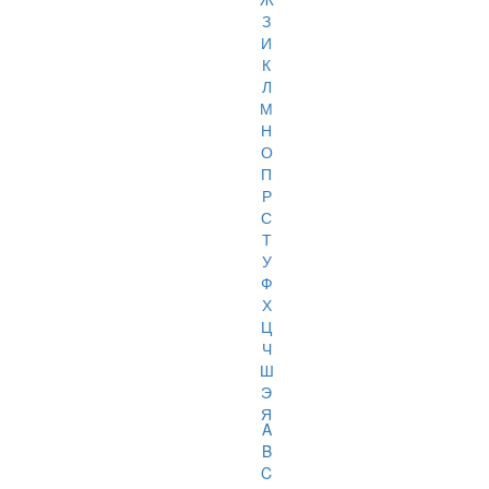
З
И
К
Л
М
Н
О
П
Р
С
Т
У
Ф
Х
Ц
Ч
Ш
Э
Я
A
B
C