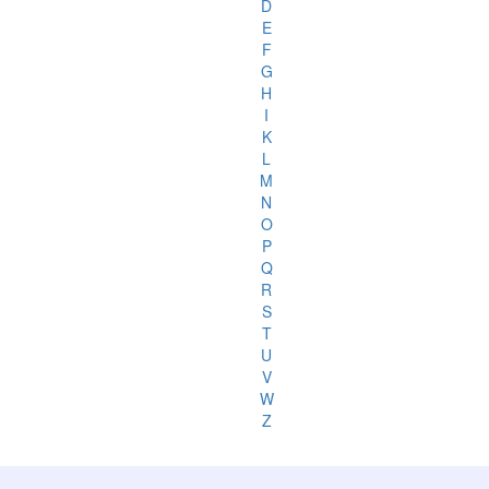
D
E
F
G
H
I
K
L
M
N
O
P
Q
R
S
T
U
V
W
Z