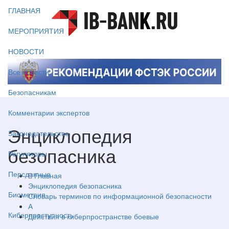
ГЛАВНАЯ
МЕРОПРИЯТИЯ
НОВОСТИ
Все новости
Безопасникам
Комментарии экспертов
Энциклопедия
Законодательство
безопасника
Регуляторы
Персданные
Главная
Энциклопедия безопасника
Биометрия
Словарь терминов по информационной безопасности
А
Киберпреступность
Действия в киберпространстве боевые