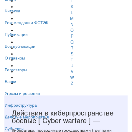
I
K
Читалка
L
M
Рекомендации ФСТЭК
N
O
Публикации
P
Q
Все публикации
R
S
О главном
T
U
Регуляторы
V
W
Банки
Z
Угрозы и решения
Инфраструктура
Действия в киберпространстве
Деловые мероприятия
боевые
[ Cyber warfare ]
—
Субъекты
Кибератаки, проводимые государствами (группами