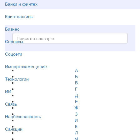
Банки и финтех
Криптоактивы
Бизнес
Сервисы
Соцсети
Импортозамещение
А
Б
Технологии
В
Г
ИИ
Д
Е
Связь
Ж
З
Нацбезопасность
И
К
Санкции
Л
М