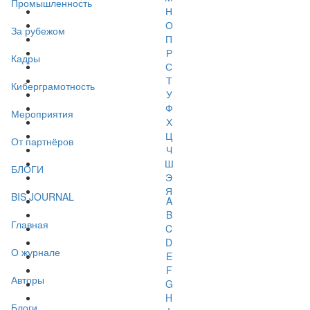
Промышленность
Н
О
За рубежом
П
Р
Кадры
С
Т
Киберграмотность
У
Ф
Мероприятия
Х
Ц
От партнёров
Ч
Ш
БЛОГИ
Э
Я
BIS JOURNAL
A
B
Главная
C
D
О журнале
E
F
Авторы
G
H
Блоги