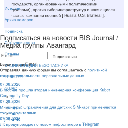
государств, организованными политическими
История
группами), против киберинфраструктур и являющиеся
частью кампании военной [ Russia-U.S. Bilateral ].
Архив номеров
Подписка
Подписаться на новости BIS Journal /
Сотрудничество
Медиа группы Авангард
Отзывы
Подписаться
Введите ваш E-mail
ЭНЦИКЛОПЕДИЯ БЕЗОПАСНИКА
Отправляя данную форму вы соглашаетесь с
политикой
конфиденциальности персональных данных
LEAK-БЕЗ
07.08.2026
О НАС
В Москве прошла вторая инженерная конференция Kuber
Community Day
07.08.2026
Минцифры: Ограничения для детских SIM-карт применяются
только родителями
07.08.2026
ЛК предупреждает о новом инфостилере в Telegram