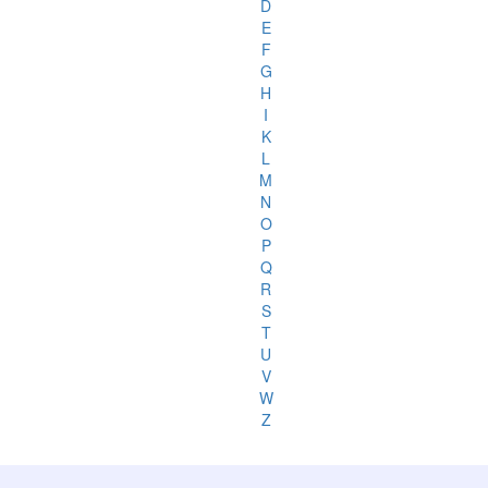
D
E
F
G
H
I
K
L
M
N
O
P
Q
R
S
T
U
V
W
Z