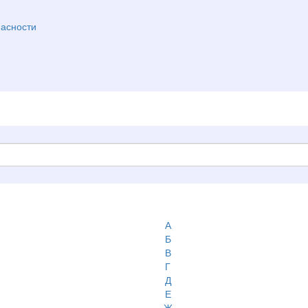
асности
А
Б
В
Г
Д
Е
Ж