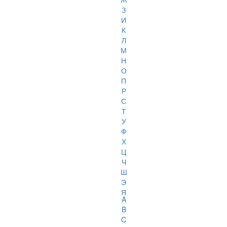
З
И
К
Л
М
Н
О
П
Р
С
Т
У
Ф
Х
Ц
Ч
Ш
Э
Я
A
B
C