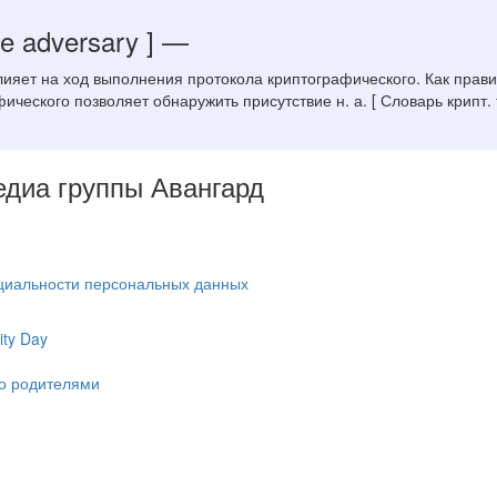
ve adversary ]
—
яет на ход выполнения протокола криптографического. Как правил
ческого позволяет обнаружить присутствие н. а. [ Словарь крипт. 
Медиа группы Авангард
циальности персональных данных
ty Day
ко родителями