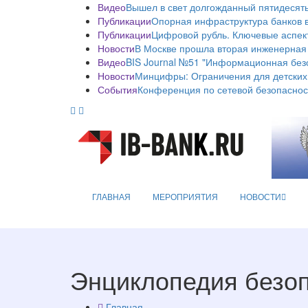
Видео
Вышел в свет долгожданный пятидесяты
Публикации
Опорная инфраструктура банков в
Публикации
Цифровой рубль. Ключевые аспек
Новости
В Москве прошла вторая инженерная
Видео
BIS Journal №51 "Информационная без
Новости
Минцифры: Ограничения для детских
События
Конференция по сетевой безопаснос
ГЛАВНАЯ
МЕРОПРИЯТИЯ
НОВОСТИ
Энциклопедия безо
Главная