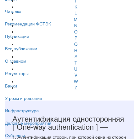
I
K
Читалка
L
M
Рекомендации ФСТЭК
N
O
Публикации
P
Q
Все публикации
R
S
О главном
T
U
Регуляторы
V
W
Банки
Z
Угрозы и решения
Инфраструктура
Аутентификация односторонняя
Деловые мероприятия
[ One-way authentication ]
—
Субъекты
1. Аутентификация сторон, при которой одна из сторон