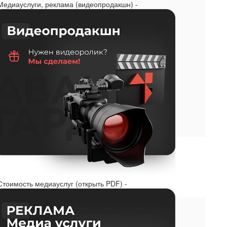
 Медиауслуги, реклама (видеопродакшн) -
Стоимость медиауслуг (открыть PDF) -