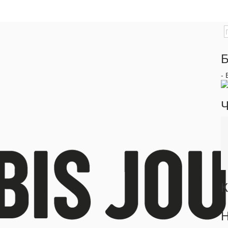
Б
-
Ч
К
Н