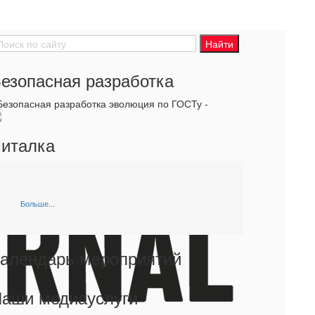
езопасная разработка
 Безопасная разработка эволюция по ГОСТу -
италка
Больше...
алендарь мероприятий
аши медиауслуги