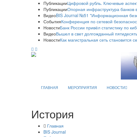
Публикации
Цифровой рубль. Ключевые аспек
Публикации
Опорная инфраструктура банков в
Видео
BIS Journal №51 "Информационная без
События
Конференция по сетевой безопаснос
Новости
Банк России привёл статистику по ки
Видео
Вышел в свет долгожданный пятидесяты
Новости
Как магистральная сеть становится с
ГЛАВНАЯ
МЕРОПРИЯТИЯ
НОВОСТИ
История
Главная
BIS Journal