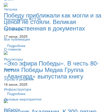
Читалка
Победу приближали как могли и за
Рекомендации ФСТЭК
ценой не стояли. Великая
Отечественная в документах
Публикации
17 июня, 2025
Все публикации
Подробнее
О главном
Регуляторы
«Эхо эфира Победы». В честь 80-
летия Победы Медиа Группа
Банки
«Авангард» выпустила книгу
Угрозы и решения
16 июня, 2025
Инфраструктура
Подробнее
Деловые мероприятия
Субъекты
Ровесник Академии. К 300-летию