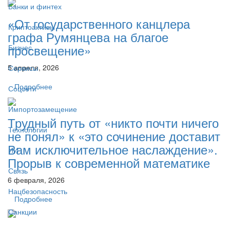
Банки и финтех
«От государственного канцлера
Криптоактивы
графа Румянцева на благое
просвещение»
Бизнес
5 апреля, 2026
Сервисы
Подробнее
Соцсети
Импортозамещение
Трудный путь от «никто почти ничего
Технологии
не понял» к «это сочинение доставит
Вам исключительное наслаждение».
ИИ
Прорыв к современной математике
Связь
6 февраля, 2026
Нацбезопасность
Подробнее
Санкции