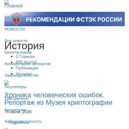
ГЛАВНАЯ
МЕРОПРИЯТИЯ
НОВОСТИ
История
Все новости
Безопасникам
Главная
BIS Journal
Комментарии экспертов
Публикации
История
Законодательство
Регуляторы
Хроника человеческих ошибок.
Персданные
Репортаж из Музея криптографии
Биометрия
15 июля, 2026
Киберпреступность
Подробнее