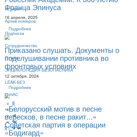
Франца Эпинуса
История
16 апреля, 2025
Архив номеров
Подробнее
Подписка
Сотрудничество
Приказано слушать. Документы о
подслушивании противника во
Отзывы
фронтовых условиях
ЭНЦИКЛОПЕДИЯ БЕЗОПАСНИКА
12 октября, 2024
LEAK-БЕЗ
Подробнее
О НАС
«Белорусский мотив в песне
вересков, в песне ракит...»
Советская партия в операции
«Бодигард»