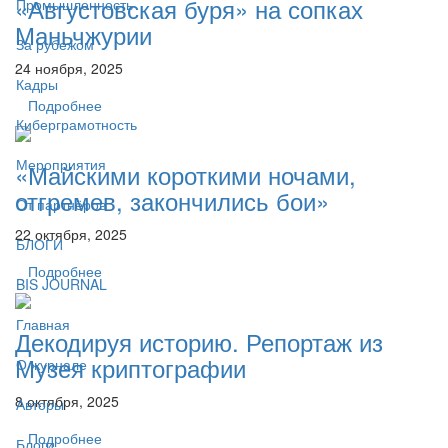
«Августовская буря» на сопках
Промышленность
Маньчжурии
За рубежом
24 ноября, 2025
Кадры
Подробнее
Киберграмотность
Мероприятия
«Майскими короткими ночами,
отгремев, закончились бои»
От партнёров
22 октября, 2025
БЛОГИ
Подробнее
BIS JOURNAL
Главная
Декодируя историю. Репортаж из
Музея криптографии
О журнале
8 октября, 2025
Авторы
Подробнее
Блоги