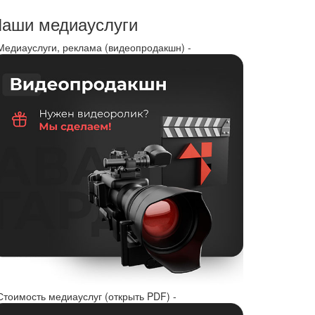
аши медиауслуги
 Медиауслуги, реклама (видеопродакшн) -
Стоимость медиауслуг (открыть PDF) -