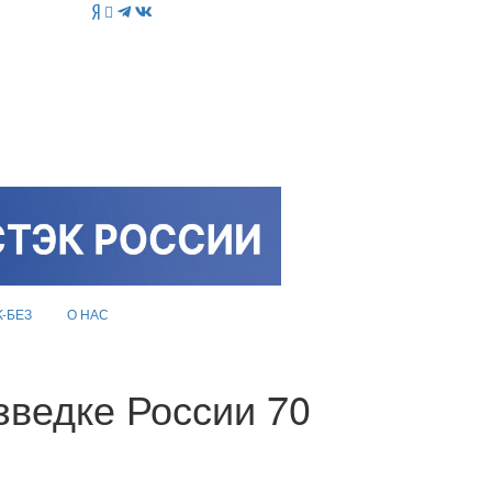
K-БЕЗ
О НАС
зведке России 70