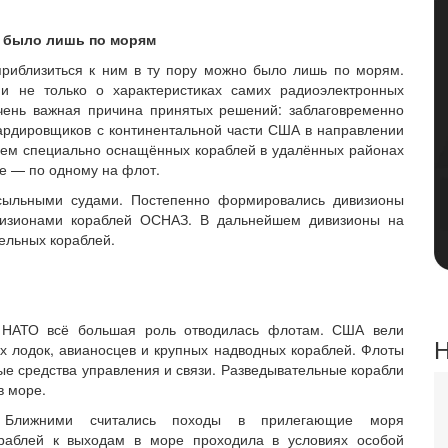
 было лишь по морям
 приблизиться к ним в ту пору можно было лишь по морям.
и не только о характеристиках самих радиоэлектронных
очень важная причина принятых решений: заблаговременно
ардировщиков с континентальной части США в направлении
ием специально оснащённых кораблей в удалённых районах
ре — по одному на флот.
сыльными судами. Постепенно формировались дивизионы
ивизионами кораблей ОСНАЗ. В дальнейшем дивизионы на
ельных кораблей.
н НАТО всё большая роль отводилась флотам. США вели
Н
х лодок, авианосцев и крупных надводных кораблей. Флоты
е средства управления и связи. Разведывательные корабли
в море.
 Ближними считались походы в прилегающие моря
ораблей к выходам в море проходила в условиях особой