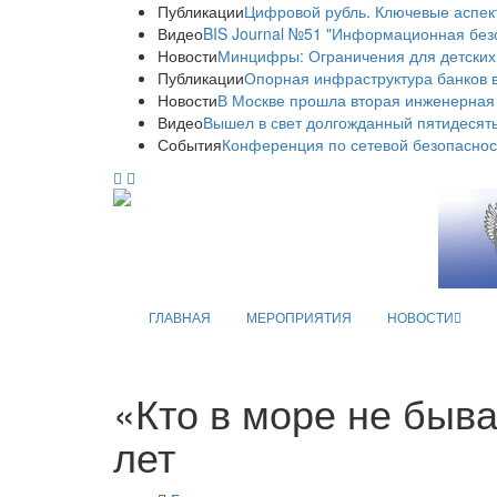
Публикации
Цифровой рубль. Ключевые аспек
Видео
BIS Journal №51 "Информационная без
Новости
Минцифры: Ограничения для детских
Публикации
Опорная инфраструктура банков в
Новости
В Москве прошла вторая инженерная
Видео
Вышел в свет долгожданный пятидесяты
События
Конференция по сетевой безопаснос
ГЛАВНАЯ
МЕРОПРИЯТИЯ
НОВОСТИ
«Кто в море не быва
лет