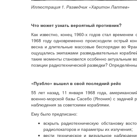
Иллюстрация 1. Разведчик «Харитон Лаптев»
Что может узнать вероятный противник?
Как известно, конец 1960-х годов стал временем 
1968 году одновременно происходили острый кон
весна и длительные массовые беспорядки во Фра
ощущались экипажами разведывательных кораблей,
такие моменты становился особенно актуальным воп
позиции радиотехнической разведки? Определённый
«Пуэбло» вышел в свой последний рейс
55 лет назад, 11 января 1968 года, американск
военно-морской базы Сасебо (Япония) с задачей р
наблюдения за советскими кораблями.
Ему было предписано:
вскрыть радиотехническую обстановку вост
радиолокаторов и параметры их излучения;
вести техническое и визуальное наблюден