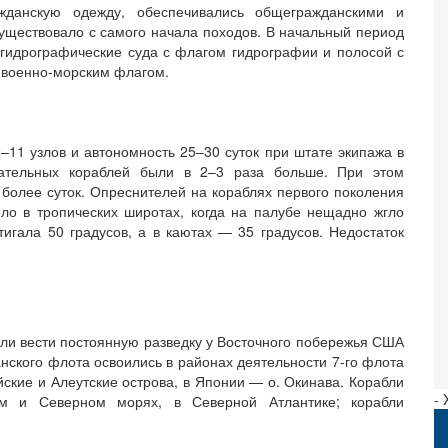
ажданскую одежду, обеспечивались общегражданскими и
уществовало с самого начала походов. В начальный период
гидрографические суда с флагом гидрографии и полосой с
с военно-морским флагом.
11 узлов и автономность 25–30 суток при штате экипажа в
вательных кораблей были в 2–3 раза больше. При этом
и более суток. Опреснителей на кораблях первого поколения
ло в тропических широтах, когда на палубе нещадно жгло
игала 50 градусов, а в каютах — 35 градусов. Недостаток
ли вести постоянную разведку у Восточного побережья США
анского флота освоились в районах деятельности 7-го флота
ские и Алеутские острова, в Японии — о. Окинава. Корабли
-
ом и Северном морях, в Северной Атлантике; корабли