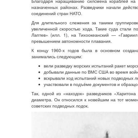
Благодаря наращиванию силсмена кораблей на п
назначенных районах. Разведчики начали действ
соединений стран НАТО.
Для длительного слежения за такими группиров
увеличенной скоростью хода. Такие суда стали п
Лаптев» (илл. 1), на Тихоокеанский — «Гаврии
превышением автономности плавания.
К концу 1960-х годов была в основном создан
занимались следующим:
вели разведку морских испытаний ракет морс
добывали данные по ВМС США во время войны
вскрывали ход испытаний новых подводных ло
участвовали в подъёме документов и образцо
Так, одной из «находок» разведчиков «Харитона
диаметра. Он относился к новейшим на тот моме
советских подводных лодок.