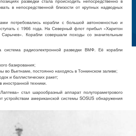
озициях разведки стала происходить непосредственно в
овать в непосредственной близости от крупных надводных
ками потребовались корабли с большой автономностью и
оступать с 1966 года. На Северный флот прибыл «Харитон
л Сарычев». Корабли совершали походы со значительным
а система радиоэлектронной разведки ВМФ. Её корабли
кого базирования;
 во Вьетнаме, постоянно находясь в Тонкинском заливе;
док и баллистических ракет;
в иностранной техники.
 Лаптева» стал шарообразный аппарат полутораметрового
нт устройствам американской системы SOSUS обнаружения