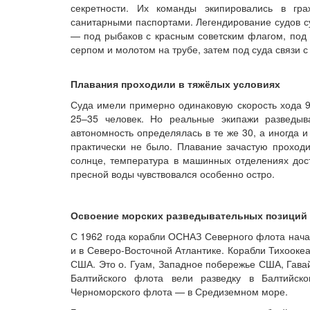
секретности. Их команды экипировались в гр
санитарными паспортами. Легендирование судов с
— под рыбаков с красным советским флагом, под 
серпом и молотом на трубе, затем под суда связи 
Плавания проходили в тяжёлых условиях
Суда имели примерно одинаковую скорость хода 9–
25–35 человек. Но реальные экипажи разведы
автономность определялась в те же 30, а иногда 
практически не было. Плавание зачастую проходи
солнце, температура в машинных отделениях дост
пресной воды чувствовался особенно остро.
Освоение морских разведывательных позиций
С 1962 года корабли ОСНАЗ Северного флота нача
и в Северо-Восточной Атлантике. Корабли Тихооке
США. Это о. Гуам, Западное побережье США, Гавай
Балтийского флота вели разведку в Балтийск
Черноморского флота — в Средиземном море.