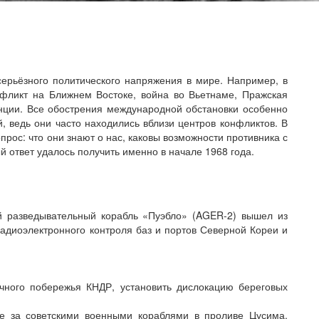
серьёзного политического напряжения в мире. Например, в
фликт на Ближнем Востоке, война во Вьетнаме, Пражская
нции. Все обострения международной обстановки особенно
 ведь они часто находились вблизи центров конфликтов. В
рос: что они знают о нас, каковы возможности противника с
 ответ удалось получить именно в начале 1968 года.
ий разведывательный корабль «Пуэбло» (AGER-2) вышел из
адиоэлектронного контроля баз и портов Северной Кореи и
очного побережья КНДР, установить дислокацию береговых
ие за советскими военными кораблями в проливе Цусима.