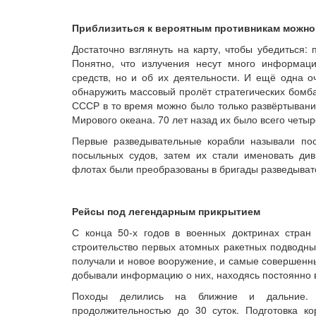
Приблизиться к вероятным противникам можно
Достаточно взглянуть на карту, чтобы убедиться:
Понятно, что излучения несут много информаци
средств, но и об их деятельности. И ещё одна 
обнаружить массовый пролёт стратегических бомб
СССР в то время можно было только развёртыван
Мирового океана. 70 лет назад их было всего четы
Первые разведывательные корабли называли по
посыльных судов, затем их стали именовать д
флотах были преобразованы в бригады разведыват
Рейсы под легендарным прикрытием
С конца 50-х годов в военных доктринах стра
строительство первых атомных ракетных подводны
получали и новое вооружение, и самые совершенны
добывали информацию о них, находясь постоянно 
Походы делились на ближние и дальние.
продолжительностью до 30 суток. Подготовка к