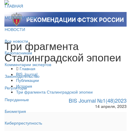
ГЛАВНАЯ
МЕРОПРИЯТИЯ
НОВОСТИ
Три фрагмента
Все новости
Сталинградской эпопеи
Безопасникам
Комментарии экспертов
Главная
BIS Journal
Законодательство
Публикации
История
Регуляторы
Три фрагмента Сталинградской эпопеи
BIS Journal №1(48)2023
Персданные
14 апреля, 2023
Биометрия
Киберпреступность