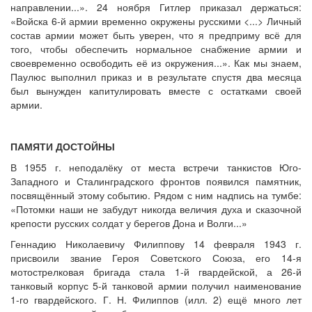
направлении...». 24 ноября Гитлер приказал держаться:
«Войска 6-й армии временно окружены русскими <...> Личный
состав армии может быть уверен, что я предприму всё для
того, чтобы обеспечить нормальное снабжение армии и
своевременно освободить её из окружения...». Как мы знаем,
Паулюс выполнил приказ и в результате спустя два месяца
был вынужден капитулировать вместе с остатками своей
армии.
ПАМЯТИ ДОСТОЙНЫ
В 1955 г. неподалёку от места встречи танкистов Юго-
Западного и Сталинградского фронтов появился памятник,
посвящённый этому событию. Рядом с ним надпись на тумбе:
«Потомки наши не забудут никогда величия духа и сказочной
крепости русских солдат у берегов Дона и Волги...»
Геннадию Николаевичу Филиппову 14 февраля 1943 г.
присвоили звание Героя Советского Союза, его 14-я
мотострелковая бригада стала 1-й гвардейской, а 26-й
танковый корпус 5-й танковой армии получил наименование
1-го гвардейского. Г. Н. Филиппов (илл. 2) ещё много лет