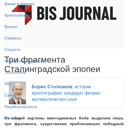
Банки и финтех
Криптоактивы
Бизнес
Сервисы
Соцсети
Три фрагмента
Импортозамещение
Сталинградской эпопеи
Технологии
ИИ
Борис Столпаков
, историк
криптографии, кандидат физико-
Связь
математических наук
Нацбезопасность
Из общей картины многодневных боёв выделим лишь
Санкции
три фрагмента, существенно приблизивших победный