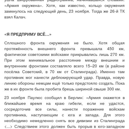
«Армия окружена». Хотя, как известно, кольцо окружения
замкнулось на следующий день, 23 ноября. Тогда же 26-й ТК
взял Калач.
«Я ПРЕДПРИМУ ВСЁ…»
Сплошного фронта окружения не было. Хотя общая
протяжённость внешнего фронта превышала 450 км,
фактически советскими войсками прикрывались лишь 270 км.
При этом минимальное расстояние между внешним и
внутренним фронтами составляло всего 15–20 км (в районе
посёлка Советский, в 70 км от Сталинграда). Именно там
противник мог нанести деблокирующий удар. Правда, новую
линию обороны немцам ещё только предстояло создать. Пока
же в их фронте была пробита брешь шириной свыше 300 км.
23 ноября Паулюс сообщил в Берлин: «Армия окажется в
ближайшее время на краю гибели, если не удастся,
сосредоточив все силы, нанести поражение войскам
противника, наступающим с юга и запада. Для этого
необходимо немедленно снять все дивизии из Сталинграда
<...> Следствием этого должен быть прорыв в юго-западном