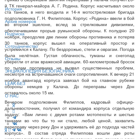
й ТК генерал-майора А. Г. Родина. Корпус насчитывал около
История
ста танков, в него входила и 14-я мотострелковая бригада
подполковника Г. Н. Филиппова. Корпус «Родина» ввели в бой
Архив номеров
во втором эшелоне, вслед за стрелковыми дивизиями,
обеспечившими прорыв румынской обороны. К полудню 20
Подписка
ноября, преодолев две линии обороны противника и потеряв
30 танков, корпус вышел на оперативный простор и
Сотрудничество
устремился к Калачу. По бездорожью, степи и оврагам. Погода
была нелётная. Густая облачность, туманы и снегопад
Отзывы
уберегли от атак вражеской авиации. 60-километровый бросок
по тылам противника не вызвал существенных проблем,
ЭНЦИКЛОПЕДИЯ БЕЗОПАСНИКА
несмотря на встречавшиеся очаги сопротивления. К вечеру 21
ноября авангард корпуса завязал бой на главном рубеже
LEAK-БЕЗ
обороны немцев у Калача. До переправы через Дон
оставалось около 15 км.
О НАС
Вечером подполковник Филиппов, кадровый офицер-
дальневосточник, получил от командира корпуса отдельную
задачу: «Вам лично с двумя ротами мотопехоты и шестью
танками во что бы то ни стало, любой ценой, захватить
переправу через реку Дон и удерживать её до подхода частей
корпуса». В состав отряда Филиппова вошли две роты
мотострелкового батальона на грузовиках, пять танков и один