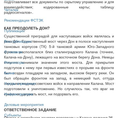
подготавливает все документы по скрытому управлению и для
взаимодействия; кодированные карты; таблицу
Читалка
радиосигналов».
Рекомендации ФСТЭК
КАК ПРЕОДОЛЕТЬ ДОН?
Публикации
Существенной преградой для наступавших войск являлась и
река Дон. Единственный мост через Дон в полосе наступления
Все публикации
танковых корпусов (ТК) 5-й танковой армии Юго-Западного
фронта располагался близ сталинградского Калача (точнее,
О главном
Калача-на-Дону), лежащего на восточном берегу Дона. Немцы
отлично понимали значение этого моста. Для прикрытия
Регуляторы
подступов к нему при первых известиях о прорыве на фронте
был создан плацдарм на западном, высоком берегу реки. Он
Банки
был обращён фронтом на запад, в немецкий тыл, оттуда
ожидался подход советских войск в направлении Калача. Мост
Угрозы и решения
подготовили к уничтожению. Но случилось так, что враг не
сумел ни удержать мост, ни подорвать его.
Инфраструктура
Деловые мероприятия
ОТВЕТСТВЕННОЕ ЗАДАНИЕ
Субъекты
Приказ о скорейшем занятии переправы у Калача получил 26-