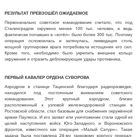
РЕЗУЛЬТАТ ПРЕВЗОШЁЛ ОЖИДАЕМОЕ
Первоначально советское командование считало, что под
Сталинградом окружено менее 100 тыс. человек, а ведь
фактически попавших в «котёл» было более 300 тыс. Поэтому
операция осложнилась и затянулась, ликвидация столь
мощной группировки врага потребовала истощения его сил.
Кроме того, необходимо было укрепить внешнее кольцо
окружения и отразить деблокирующие удары противника.
ПЕРВЫЙ КАВАЛЕР ОРДЕНА СУВОРОВА
Аэродром в станице Тацинской благодаря радиоразведке,
находился под постоянным вниманием советского
командования. Этот крупный аэродром, близко
расположенный к узловой железнодорожной станции в
Ростовской области, стал базовым для снабжения окружённой
армии Паулюса. И его захват или уничтожение стали одной из
целей наступления войск Юго-Западного и Воронежского
фронтов, известного как операция «Малый Сатурн». Такая
задача была поставлена 24-му танковому корпусу генерал-