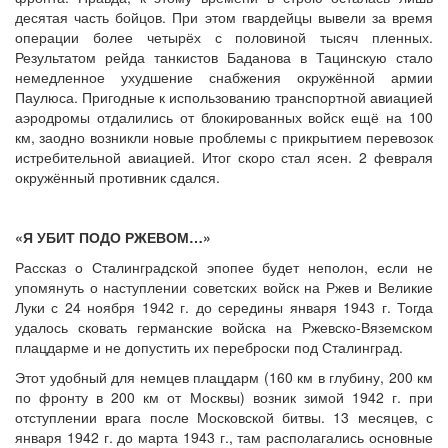
десятая часть бойцов. При этом гвардейцы вывели за время
операции более четырёх с половиной тысяч пленных.
Результатом рейда танкистов Баданова в Тацинскую стало
немедленное ухудшение снабжения окружённой армии
Паулюса. Пригодные к использованию транспортной авиацией
аэродромы отдалились от блокированных войск ещё на 100
км, заодно возникли новые проблемы с прикрытием перевозок
истребительной авиацией. Итог скоро стал ясен. 2 февраля
окружённый противник сдался.
«Я УБИТ ПОДО РЖЕВОМ…»
Рассказ о Сталинградской эпопее будет неполон, если не
упомянуть о наступлении советских войск на Ржев и Великие
Луки с 24 ноября 1942 г. до середины января 1943 г. Тогда
удалось сковать германские войска на Ржевско-Вяземском
плацдарме и не допустить их переброски под Сталинград.
Этот удобный для немцев плацдарм (160 км в глубину, 200 км
по фронту в 200 км от Москвы) возник зимой 1942 г. при
отступлении врага после Московской битвы. 13 месяцев, с
января 1942 г. до марта 1943 г., там располагались основные