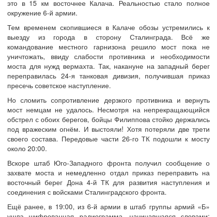
это в 15 км восточнее Калача. Реальностью стало полное
окружение 6-й армии.
Тем временем скопившиеся в Калаче обозы устремились к
выезду из города в сторону Сталинграда. Всё же
командование местного гарнизона решило мост пока не
уничтожать, ввиду слабости противника и необходимости
моста для нужд вермахта. Так, накануне на западный берег
переправилась 24-я танковая дивизия, получившая приказ
пресечь советское наступление.
Но сломить сопротивление дерзкого противника и вернуть
мост немцам не удалось. Несмотря на непрекращающийся
обстрел с обоих берегов, бойцы Филиппова стойко держались
под вражеским огнём. И выстояли! Хотя потеряли две трети
своего состава. Передовые части 26-го ТК подошли к мосту
около 20:00.
Вскоре штаб Юго-Западного фронта получил сообщение о
захвате моста и немедленно отдал приказ переправить на
восточный берег Дона 4-й ТК для развития наступления и
соединения с войсками Сталинградского фронта.
Ещё ранее, в 19:00, из 6-й армии в штаб группы армий «Б»
ушла шифрованная радиограмма, начинавшаяся словами: