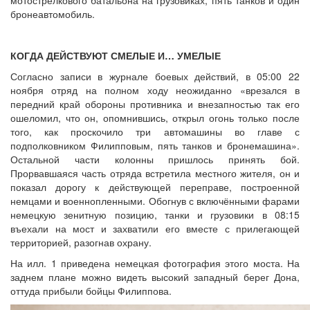
бронеавтомобиль.
КОГДА ДЕЙСТВУЮТ СМЕЛЫЕ И… УМЕЛЫЕ
Согласно записи в журнале боевых действий, в 05:00 22
ноября отряд на полном ходу неожиданно «врезался в
передний край обороны противника и внезапностью так его
ошеломил, что он, опомнившись, открыл огонь только после
того, как проскочило три автомашины во главе с
подполковником Филипповым, пять танков и бронемашина».
Остальной части колонны пришлось принять бой.
Прорвавшаяся часть отряда встретила местного жителя, он и
показал дорогу к действующей переправе, построенной
немцами и военнопленными. Обогнув с включёнными фарами
немецкую зенитную позицию, танки и грузовики в 08:15
въехали на мост и захватили его вместе с прилегающей
территорией, разогнав охрану.
На илл. 1 приведена немецкая фотография этого моста. На
заднем плане можно видеть высокий западный берег Дона,
оттуда прибыли бойцы Филиппова.