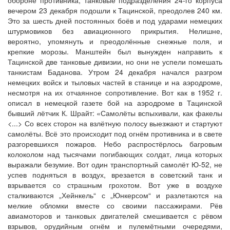
вечером 23 декабря подошли к Тацинской, преодолев 240 км.
Это за шесть дней постоянных боёв и под ударами немецких
штурмовиков без авиационного прикрытия. Нелишне,
вероятно, упомянуть и преодолённые снежные поля, и
крепкие морозы. Манштейн был вынужден направить к
Тацинской две танковые дивизии, но они не успели помешать
танкистам Баданова. Утром 24 декабря начался разгром
немецких войск и тыловых частей в станице и на аэродроме,
несмотря на их отчаянное сопротивление. Вот как в 1952 г.
описал в немецкой газете бой на аэродроме в Тацинской
бывший лётчик К. Шрайт: «Самолёты вспыхивали, как факелы
<...> Со всех сторон на взлётную полосу выезжают и стартуют
самолёты. Всё это происходит под огнём противника и в свете
разгоревшихся пожаров. Небо распростёрлось багровым
колоколом над тысячами погибающих солдат, лица которых
выражали безумие. Вот один транспортный самолёт Ю-52, не
успев подняться в воздух, врезается в советский танк и
взрывается со страшным грохотом. Вот уже в воздухе
сталкиваются „Хейнкель“ с „Юнкерсом“ и разлетаются на
мелкие обломки вместе со своими пассажирами. Рёв
авиамоторов и танковых двигателей смешивается с рёвом
взрывов, орудийным огнём и пулемётными очередями,