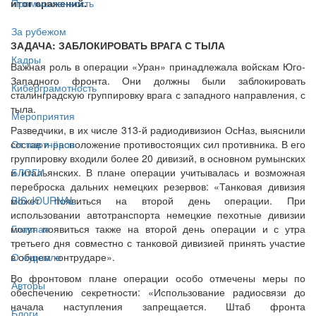
итог сражений.
Промышленность
За рубежом
ЗАДАЧА: ЗАБЛОКИРОВАТЬ ВРАГА С ТЫЛА
Кадры
Важная роль в операции «Уран» принадлежала войскам Юго-
Западного фронта. Они должны были заблокировать
Киберграмотность
сталинградскую группировку врага с западного направления, с
тыла.
Мероприятия
Разведчики, в их числе 313-й радиодивизион ОсНаз, выяснили
состав и расположение противостоящих сил противника. В его
От партнёров
группировку входили более 20 дивизий, в основном румынских
и итальянских. В плане операции учитывалась и возможная
БЛОГИ
переброска дальних немецких резервов: «Танковая дивизия
может появиться на второй день операции. При
BIS JOURNAL
использовании автотранспорта немецкие пехотные дивизии
могут появиться также на второй день операции и с утра
Главная
третьего дня совместно с танковой дивизией принять участие
в общем контрударе».
О журнале
Во фронтовом плане операции особо отмечены меры по
Авторы
обеспечению секретности: «Использование радиосвязи до
начала наступления запрещается. Штаб фронта
Блоги