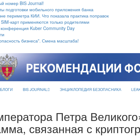
й номер BIS Journal!
ты подготовки мобильного приложения банка
не периметра КИИ. Что показала практика поправок
 SIM-карт применяются только родителями
 конференция Kuber Community Day
ти
опасность бизнеса". Смена масштаба!
БЛОГИ
BIS JOURNAL
ЭНЦИКЛОПЕДИЯ БЕЗОПАСНИКА
LEA
мператора Петра Великого
амма, связанная с крипто