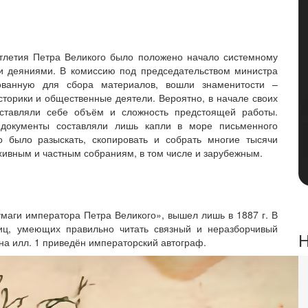
сотлетия Петра Великого было положено начало системному
 и деяниями. В комиссию под председательством министра
зованную для сбора материалов, вошли знаменитости –
сторики и общественные деятели. Вероятно, в начале своих
дставляли себе объём и сложность предстоящей работы.
е документы составляли лишь капли в море письменного
 было разыскать, скопировать и собрать многие тысячи
хивным и частным собраниям, в том числе и зарубежным.
маги императора Петра Великого», вышел лишь в 1887 г. В
иц, умеющих правильно читать связный и неразборчивый
Н
 на илл. 1 приведён императорский автограф.