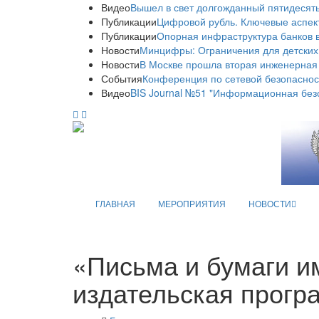
Видео
Вышел в свет долгожданный пятидесяты
Публикации
Цифровой рубль. Ключевые аспек
Публикации
Опорная инфраструктура банков в
Новости
Минцифры: Ограничения для детских
Новости
В Москве прошла вторая инженерная
События
Конференция по сетевой безопаснос
Видео
BIS Journal №51 "Информационная без
ГЛАВНАЯ
МЕРОПРИЯТИЯ
НОВОСТИ
«Письма и бумаги и
издательская прогр