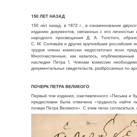
150 ЛЕТ НАЗАД
150 лет назад, в 1872 г., в ознаменование двух
изданию документов, связанных с его личностью
народного просвещения Д. А. Толстого, обра
С. М. Соловьёв и другие крупнейшие российские и
трудов члены комиссии недостаточно ясно пре
Многочисленные, как казалось, опубликованны
наследия Петра I. Членам комиссии необходимо
документальных свидетельств, разбросанных по ар
ПОЧЕРК ПЕТРА ВЕЛИКОГО
Первый том издания, озаглавленного «Письма и бу
предисловии была отмечена «трудность найти л
почерк Петра Великого». С этим легко согласиться,