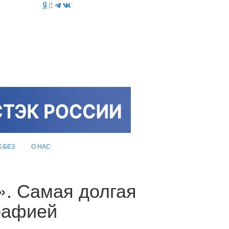
K-БЕЗ
О НАС
». Самая долгая
графией