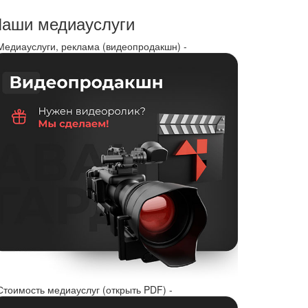
аши медиауслуги
 Медиауслуги, реклама (видеопродакшн) -
Стоимость медиауслуг (открыть PDF) -