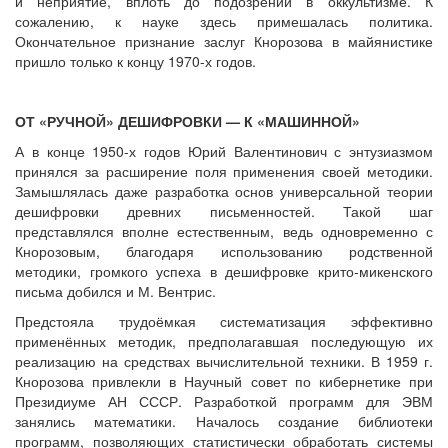
и неприятие, вплоть до подозрений в оккультизме. К
сожалению, к науке здесь примешалась политика.
Окончательное признание заслуг Кнорозова в майянистике
пришло только к концу 1970-х годов.
ОТ «РУЧНОЙ» ДЕШИФРОВКИ — К «МАШИННОЙ»
А в конце 1950-х годов Юрий Валентинович с энтузиазмом
принялся за расширение поля применения своей методики.
Замышлялась даже разработка основ универсальной теории
дешифровки древних письменностей. Такой шаг
представлялся вполне естественным, ведь одновременно с
Кнорозовым, благодаря использованию родственной
методики, громкого успеха в дешифровке крито-микенского
письма добился и М. Вентрис.
Предстояла трудоёмкая систематизация эффективно
применённых методик, предполагавшая последующую их
реализацию на средствах вычислительной техники. В 1959 г.
Кнорозова привлекли в Научный совет по кибернетике при
Президиуме АН СССР. Разработкой программ для ЭВМ
занялись математики. Началось создание библиотеки
программ, позволяющих статистически обработать системы