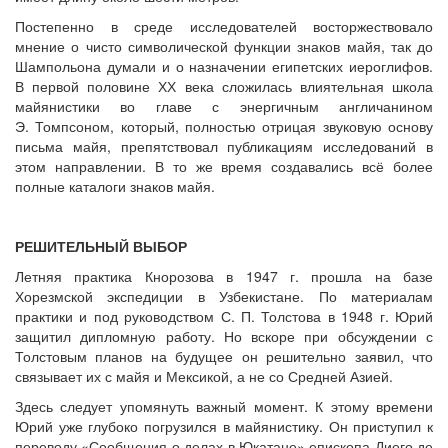
Постепенно в среде исследователей восторжествовало
мнение о чисто символической функции знаков майя, так до
Шампольона думали и о назначении египетских иероглифов.
В первой половине ХХ века сложилась влиятельная школа
майянистики во главе с энергичным англичанином
Э. Томпсоном, который, полностью отрицая звуковую основу
письма майя, препятствовал публикациям исследований в
этом направлении. В то же время создавались всё более
полные каталоги знаков майя.
РЕШИТЕЛЬНЫЙ ВЫБОР
Летняя практика Кнорозова в 1947 г. прошла на базе
Хорезмской экспедиции в Узбекистане. По материалам
практики и под руководством С. П. Толстова в 1948 г. Юрий
защитил дипломную работу. Но вскоре при обсуждении с
Толстовым планов на будущее он решительно заявил, что
связывает их с майя и Мексикой, а не со Средней Азией.
Здесь следует упомянуть важный момент. К этому времени
Юрий уже глубоко погрузился в майянистику. Он приступил к
переводу «Сообщения о делах в Юкатане» епископа Диего де