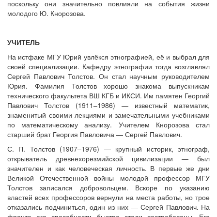
поскольку они значительно повлияли на события жизни
молодого Ю. Кнорозова.
УЧИТЕЛЬ
На истфаке МГУ Юрий увлёкся этнографией, её и выбрал для
своей специализации. Кафедру этнографии тогда возглавлял
Сергей Павлович Толстов. Он стал научным руководителем
Юрия. Фамилия Толстов хорошо знакома выпускникам
технического факультета ВШ КГБ и ИКСИ. Им памятен Георгий
Павлович Толстов (1911–1986) — известный математик,
знаменитый своими лекциями и замечательными учебниками
по математическому анализу. Учителем Кнорозова стал
старший брат Георгия Павловича — Сергей Павлович.
С. П. Толстов (1907–1976) — крупный историк, этнограф,
открыватель древнехорезмийской цивилизации — был
значителен и как человеческая личность. В первые же дни
Великой Отечественной войны молодой профессор МГУ
Толстов записался добровольцем. Вскоре по указанию
властей всех профессоров вернули на места работы, но трое
отказались подчиниться, один из них — Сергей Павлович. На
фронте его способности быстро стали востребованы. Его