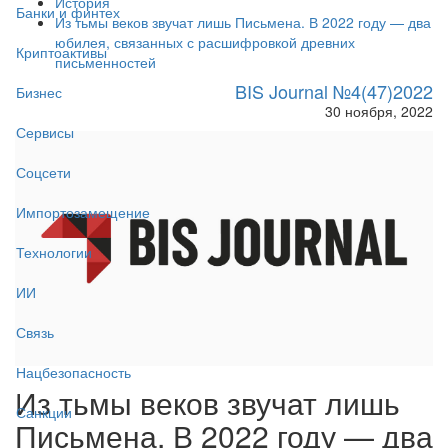
История
Банки и финтех
Из тьмы веков звучат лишь Письмена. В 2022 году — два
юбилея, связанных с расшифровкой древних
Криптоактивы
письменностей
BIS Journal №4(47)2022
Бизнес
30 ноября, 2022
Сервисы
Соцсети
Импортозамещение
Технологии
ИИ
Связь
Нацбезопасность
Из тьмы веков звучат лишь
Санкции
Письмена. В 2022 году — два