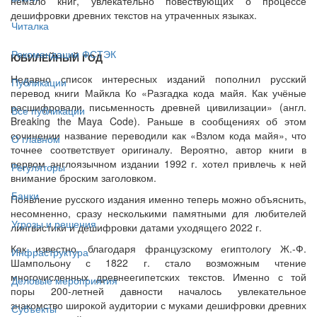
немало книг, увлекательно повествующих о процессе
дешифровки древних текстов на утраченных языках.
Читалка
Рекомендации ФСТЭК
ЮБИЛЕЙНЫЙ ГОД
Недавно список интересных изданий пополнил русский
Публикации
перевод книги Майкла Ко «Разгадка кода майя. Как учёные
расшифровали письменность древней цивилизации» (англ.
Все публикации
Breaking the Maya Code). Раньше в сообщениях об этом
сочинении название переводили как «Взлом кода майя», что
О главном
точнее соответствует оригиналу. Вероятно, автор книги в
первом англоязычном издании 1992 г. хотел привлечь к ней
Регуляторы
внимание броским заголовком.
Банки
Появление русского издания именно теперь можно объяснить,
несомненно, сразу несколькими памятными для любителей
Угрозы и решения
лингвистики и дешифровки датами уходящего 2022 г.
Как известно, благодаря французскому египтологу Ж.-Ф.
Инфраструктура
Шампольону с 1822 г. стало возможным чтение
многочисленных древнеегипетских текстов. Именно с той
Деловые мероприятия
поры 200-летней давности началось увлекательное
знакомство широкой аудитории с муками дешифровки древних
Субъекты