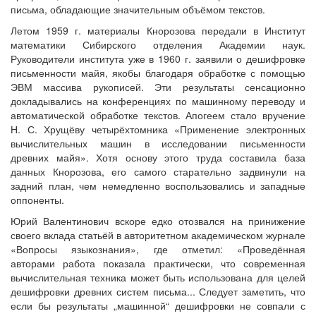
письма, обладающие значительным объёмом текстов.
Летом 1959 г. материалы Кнорозова передали в Институт
математики Сибирского отделения Академии наук.
Руководители института уже в 1960 г. заявили о дешифровке
письменности майя, якобы благодаря обработке с помощью
ЭВМ массива рукописей. Эти результаты сенсационно
докладывались на конференциях по машинному переводу и
автоматической обработке текстов. Апогеем стало вручение
Н. С. Хрущёву четырёхтомника «Применение электронных
вычислительных машин в исследовании письменности
древних майя». Хотя основу этого труда составила база
данных Кнорозова, его самого старательно задвинули на
задний план, чем немедленно воспользовались и западные
оппоненты.
Юрий Валентинович вскоре едко отозвался на принижение
своего вклада статьёй в авторитетном академическом журнале
«Вопросы языкознания», где отметил: «Проведённая
авторами работа показала практически, что современная
вычислительная техника может быть использована для целей
дешифровки древних систем письма... Следует заметить, что
если бы результаты „машинной“ дешифровки не совпали с