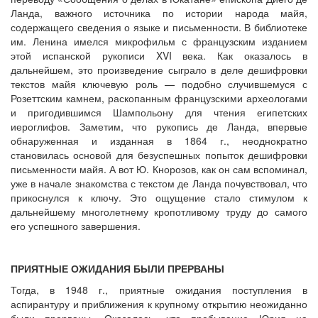
Ланда, важного источника по истории народа майя,
содержащего сведения о языке и письменности. В библиотеке
им. Ленина имелся микрофильм с французским изданием
этой испанской рукописи XVI века. Как оказалось в
дальнейшем, это произведение сыграло в деле дешифровки
текстов майя ключевую роль — подобно случившемуся с
Розеттским камнем, раскопанным французскими археологами
и пригодившимся Шампольону для чтения египетских
иероглифов. Заметим, что рукопись де Ланда, впервые
обнаруженная и изданная в 1864 г., неоднократно
становилась основой для безуспешных попыток дешифровки
письменности майя. А вот Ю. Кнорозов, как он сам вспоминал,
уже в начале знакомства с текстом де Ланда почувствовал, что
прикоснулся к ключу. Это ощущение стало стимулом к
дальнейшему многолетнему кропотливому труду до самого
его успешного завершения.
ПРИЯТНЫЕ ОЖИДАНИЯ БЫЛИ ПРЕРВАНЫ
Тогда, в 1948 г., приятные ожидания поступления в
аспирантуру и приближения к крупному открытию неожиданно
были прерваны. Оказалось, что пребывание Юрия на