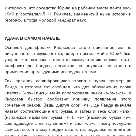
Интересно, что соседство Юрию на рабочем месте почти весь
1949 г. составлял Л. Н. Гумилёв, знаменитый ныне историк и
географ, а тогда молодой кандидат наук.
УДАЧА В САМОМ НАЧАЛЕ
Основой дешифровки Кнорозова стало признание им не
рисуночного, а звукового характера письма майя. Юрий был
уверен, что ключом к фонетическому чтению должен стать
«алфавит де Ланда», несмотря на неудачи попыток его
применения предыдущими исследователями.
Так, прежних дешифровщиков ставил в тупик пример де
Ланда, в котором тот сообщал, что для обозначения слова
«петля» («лэ») писцы майя использовали знаки «э-лэ-э-лэ». А
Кнорозов быстро сообразил причину появления этого
сочетания знаков. Ведь, диктуя слог «лэ», де Ланда вначале
назвал составляющие его буквы, а затем и весь слог: «элэ»
(испанское название буквы «л»), «э» (название буквы «э»,
совпадающее с её звучанием) и слог «лэ». Писец послушно
записал всё, что ему продиктовали, так родилось непонятное
«э-лэ-э-лэ». Точно так же выглядела запись и в других