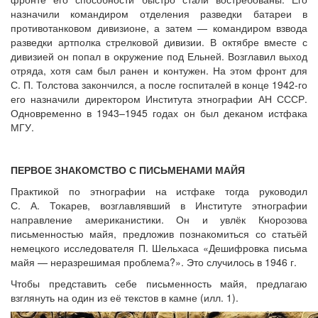
назначили командиром отделения разведки батареи в
противотанковом дивизионе, а затем — командиром взвода
разведки артполка стрелковой дивизии. В октябре вместе с
дивизией он попал в окружение под Ельней. Возглавил выход
отряда, хотя сам был ранен и контужен. На этом фронт для
С. П. Толстова закончился, а после госпиталей в конце 1942-го
его назначили директором Института этнографии АН СССР.
Одновременно в 1943–1945 годах он был деканом истфака
МГУ.
ПЕРВОЕ ЗНАКОМСТВО С ПИСЬМЕНАМИ МАЙЯ
Практикой по этнографии на истфаке тогда руководил
С. А. Токарев, возглавлявший в Институте этнографии
направление американистики. Он и увлёк Кнорозова
письменностью майя, предложив познакомиться со статьёй
немецкого исследователя П. Шельхаса «Дешифровка письма
майя — неразрешимая проблема?». Это случилось в 1946 г.
Чтобы представить себе письменность майя, предлагаю
взглянуть на один из её текстов в камне (илл. 1).