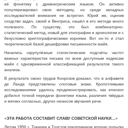
её фонетику с древнегреческим языком. Он активно
популяризировал свою методику, но среди западных
исследователей внимания не встретил. Юрий же, оценив
сходство задач, своей и Вентриса, нашёл в его методе много
полезного. По существу, это был комбинаторно-
статистический метод, новый для этнографии и археологии и с
безусловно криптографическими корнями. Вот он-то и стал
теоретической базой дешифровки письменности майя.
Начались скрупулёзные статистические подсчёты частот
важных характеристик письма по всем доступным кодексам
майя с одновременной классификацией результатов такого
анализа.
В результате своих трудов Кнорозов доказал, что в алфавите
де Ланда представлены слоговые знаки. Кропотливыми
исследованиями удалось продемонстрировать, как епископ
добился точной передачи фонетики языка, различия твёрдых
и мягких согласных, других нюансов звучания речи.
«ЭТА РАБОТА СОСТАВИТ СЛАВУ СОВЕТСКОЙ НАУКИ…»
Летом 1950 г. Токарев и Толстов предприняли вторую попытку