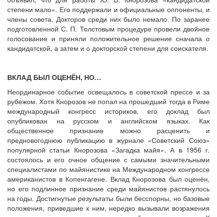
степени мало». Его поддержали и официальные оппоненты, и
члены совета. Докторов среди них было немало. По заранее
подготовленной С. П. Толстовым процедуре провели двойное
голосование и приняли положительное решение сначала о
кандидатской, а затем и о докторской степени для соискателя.
ВКЛАД БЫЛ ОЦЕНЁН, НО…
Неординарное событие освещалось в советской прессе и за
рубежом. Хотя Кнорозов не попал на прошедший тогда в Риме
международный конгресс историков, его доклад был
опубликован на русском и английском языках. Как
общественное признание можно расценить и
предновогоднюю публикацию в журнале «Советский Союз»
популярной статьи Кнорозова «Загадка майя». А в 1956 г.
состоялось и его очное общение с самыми значительными
специалистами по майянистике на Международном конгрессе
американистов в Копенгагене. Вклад Кнорозова был оценён,
но его подлинное признание среди майянистов растянулось
на годы. Достигнутые результаты были бесспорны, но базовые
положения, приведшие к ним, нередко вызывали возражения