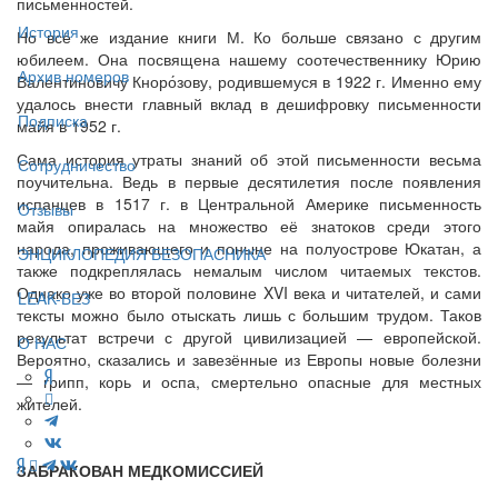
письменностей.
История
Но всё же издание книги М. Ко больше связано с другим
юбилеем. Она посвящена нашему соотечественнику Юрию
Архив номеров
Валентиновичу Кноро́зову, родившемуся в 1922 г. Именно ему
удалось внести главный вклад в дешифровку письменности
Подписка
майя в 1952 г.
Сама история утраты знаний об этой письменности весьма
Сотрудничество
поучительна. Ведь в первые десятилетия после появления
испанцев в 1517 г. в Центральной Америке письменность
Отзывы
майя опиралась на множество её знатоков среди этого
народа, проживающего и поныне на полуострове Юкатан, а
ЭНЦИКЛОПЕДИЯ БЕЗОПАСНИКА
также подкреплялась немалым числом читаемых текстов.
Однако уже во второй половине XVI века и читателей, и сами
LEAK-БЕЗ
тексты можно было отыскать лишь с большим трудом. Таков
результат встречи с другой цивилизацией — европейской.
О НАС
Вероятно, сказались и завезённые из Европы новые болезни
— грипп, корь и оспа, смертельно опасные для местных
жителей.
ЗАБРАКОВАН МЕДКОМИССИЕЙ