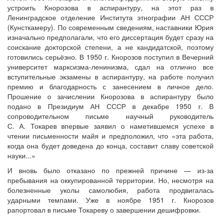
устроить Кнорозова в аспирантуру, на этот раз в
Ленинградское отделение Института этнографии АН СССР
(Кунсткамеру). По современным сведениям, наставники Юрия
изначально предполагали, что его диссертация будет сразу на
соискание докторской степени, а не кандидатской, поэтому
готовились серьёзно. В 1950 г. Кнорозов поступил в Вечерний
университет марксизма-ленинизма, сдал на отлично все
вступительные экзамены в аспирантуру, на работе получил
премию и благодарность с занесением в личное дело.
Прошение о зачислении Кнорозова в аспирантуру было
подано в Президиум АН СССР в декабре 1950 г. В
сопроводительном письме научный руководитель
С. А. Токарев впервые заявил о наметившемся успехе в
чтении письменности майя и предположил, что «эта работа,
когда она будет доведена до конца, составит славу советской
науки...»
И вновь было отказано по прежней причине — из-за
пребывания на оккупированной территории. Но, несмотря на
болезненные уколы самолюбия, работа продвигалась
ударными темпами. Уже в ноябре 1951 г. Кнорозов
рапортовал в письме Токареву о завершении дешифровки.