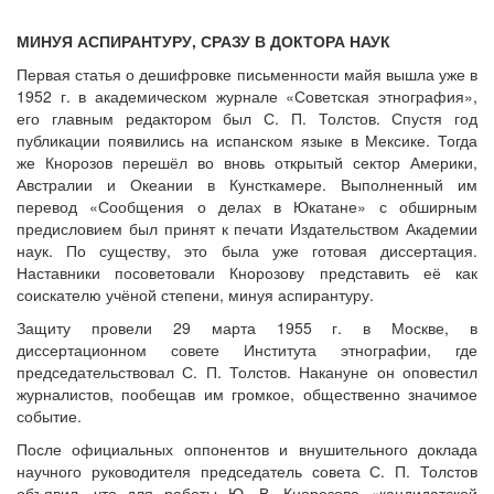
МИНУЯ АСПИРАНТУРУ, СРАЗУ В ДОКТОРА НАУК
Первая статья о дешифровке письменности майя вышла уже в
1952 г. в академическом журнале «Советская этнография»,
его главным редактором был С. П. Толстов. Спустя год
публикации появились на испанском языке в Мексике. Тогда
же Кнорозов перешёл во вновь открытый сектор Америки,
Австралии и Океании в Кунсткамере. Выполненный им
перевод «Сообщения о делах в Юкатане» с обширным
предисловием был принят к печати Издательством Академии
наук. По существу, это была уже готовая диссертация.
Наставники посоветовали Кнорозову представить её как
соискателю учёной степени, минуя аспирантуру.
Защиту провели 29 марта 1955 г. в Москве, в
диссертационном совете Института этнографии, где
председательствовал С. П. Толстов. Накануне он оповестил
журналистов, пообещав им громкое, общественно значимое
событие.
После официальных оппонентов и внушительного доклада
научного руководителя председатель совета С. П. Толстов
объявил, что для работы Ю. В. Кнорозова «кандидатской