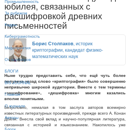
Промышленность
юбилея, связанных с
расшифровкой древних
За рубежом
письменностей
Кадры
Киберграмотность
Борис Столпаков
, историк
Мероприятия
криптографии, кандидат физико-
математических наук
От партнёров
БЛОГИ
Ныне трудно представить себе, что ещё чуть более
полувека назад слово «криптография» было совершенно
BIS JOURNAL
непривычно широкой аудитории. Вместе с тем термины
«зашифрование», «дешифровка» многим казались
Главная
вполне понятными.
О журнале
Безусловно, немалая в том заслуга авторов всемирно
известных литературных произведений, прежде всего А. Конан
Авторы
Дойля. Внесла свой вклад и научно-популярная литература,
связанная с историей и языкознанием. Накопилось уже
Блоги