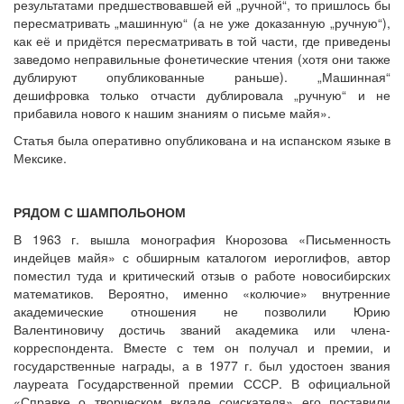
результатами предшествовавшей ей „ручной“, то пришлось бы
пересматривать „машинную“ (а не уже доказанную „ручную“),
как её и придётся пересматривать в той части, где приведены
заведомо неправильные фонетические чтения (хотя они также
дублируют опубликованные раньше). „Машинная“
дешифровка только отчасти дублировала „ручную“ и не
прибавила нового к нашим знаниям о письме майя».
Статья была оперативно опубликована и на испанском языке в
Мексике.
РЯДОМ С ШАМПОЛЬОНОМ
В 1963 г. вышла монография Кнорозова «Письменность
индейцев майя» с обширным каталогом иероглифов, автор
поместил туда и критический отзыв о работе новосибирских
математиков. Вероятно, именно «колючие» внутренние
академические отношения не позволили Юрию
Валентиновичу достичь званий академика или члена-
корреспондента. Вместе с тем он получал и премии, и
государственные награды, а в 1977 г. был удостоен звания
лауреата Государственной премии СССР. В официальной
«Справке о творческом вкладе соискателя» его поставили