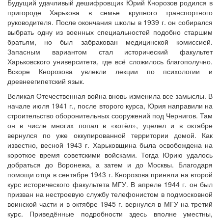
Будущий удачливый дешифровщик Юрий Кнорозов родился в
пригороде Харькова в семье крупного транспортного
руководителя. После окончания школы в 1939 г. он собирался
выбрать одну из военных специальностей подобно старшим
братьям, но был забракован медицинской комиссией.
Запасным вариантом стал исторический факультет
Харьковского университета, где всё сложилось благополучно.
Вскоре Кнорозова увлекли лекции по психологии и
древнеегипетский язык.
Великая Отечественная война вновь изменила все замыслы. В
начале июля 1941 г., после второго курса, Юрия направили на
строительство оборонительных сооружений под Чернигов. Там
он в числе многих попал в «котёл», уцелел и в октябре
вернулся по уже оккупированной территории домой. Как
известно, весной 1943 г. Харьковщина была освобождена на
короткое время советскими войсками. Тогда Юрию удалось
добраться до Воронежа, а затем и до Москвы. Благодаря
помощи отца в сентябре 1943 г. Кнорозова приняли на второй
курс исторического факультета МГУ. В апреле 1944 г. он был
призван на нестроевую службу телефонистом в подмосковной
воинской части и в октябре 1945 г. вернулся в МГУ на третий
курс. Приведённые подробности здесь вполне уместны,