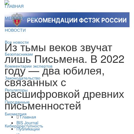
ГЛАВНАЯ
МЕРОПРИЯТИЯ
НОВОСТИ
Из тьмы веков звучат
Все новости
лишь Письмена. В 2022
Безопасникам
году — два юбилея,
Комментарии экспертов
связанных с
Законодательство
расшифровкой древних
Регуляторы
письменностей
Персданные
Биометрия
Главная
BIS Journal
Киберпреступность
Публикации