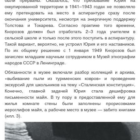
оккупированной территории в 1941–1943 годах не позволяло
ему претендовать на место в аспирантуре сразу после
окончания университета, несмотря на энергичную поддержку
Толстова и Токарева. Согласно практике того времени,
Кнорозов должен был отработать 2–3 года учителем в
сельской школе и только после этого поступить в аспирантуру.
Такой вариант, вероятно, не устроил Юрия и его наставников.
По их общему решению с 1 января 1949 Кнорозов был
зачислен младшим научным сотрудником в Музей этнографии
народов СССР в Ленинграде.
Обязанности в музее включали разбор коллекций и архива,
«выбивание пыли из туркменских ковров» и проведение
экскурсий для школьников на тему «Сталинская конституция».
Конечно, главной задачей Юрия стала дешифровка
письменности майя. В ту пору в предоставленной ему для
жилья комнате стены были заполнены прорисовками
иероглифов майя, а рабочее место в музее — забито книгами
(илл. 3).