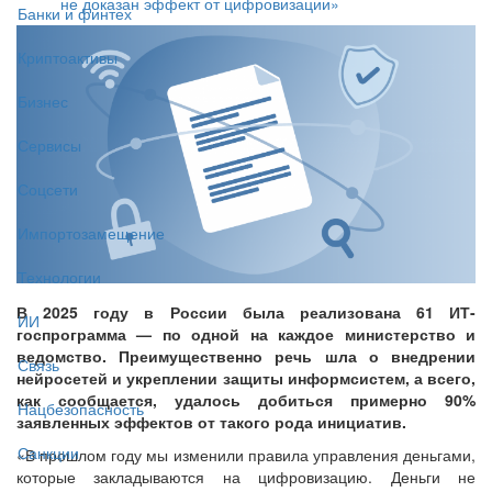
не доказан эффект от цифровизации»
Банки и финтех
Криптоактивы
Бизнес
Сервисы
Соцсети
Импортозамещение
Технологии
В 2025 году в России была реализована 61 ИТ-
ИИ
госпрограмма — по одной на каждое министерство и
ведомство. Преимущественно речь шла о внедрении
Связь
нейросетей и укреплении защиты информсистем, а всего,
как сообщается, удалось добиться примерно 90%
Нацбезопасность
заявленных эффектов от такого рода инициатив.
Санкции
«В прошлом году мы изменили правила управления деньгами,
которые закладываются на цифровизацию. Деньги не