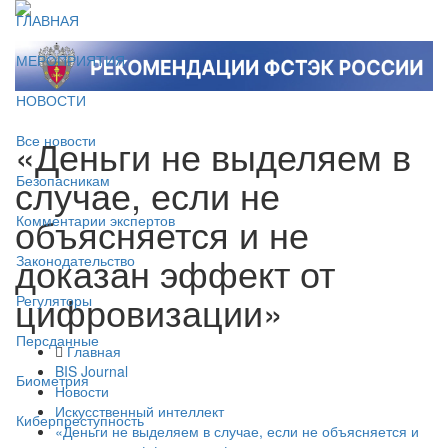
ГЛАВНАЯ
МЕРОПРИЯТИЯ
НОВОСТИ
«Деньги не выделяем в
Все новости
случае, если не
Безопасникам
объясняется и не
Комментарии экспертов
доказан эффект от
Законодательство
цифровизации»
Регуляторы
Персданные
Главная
BIS Journal
Биометрия
Новости
Искусственный интеллект
Киберпреступность
«Деньги не выделяем в случае, если не объясняется и