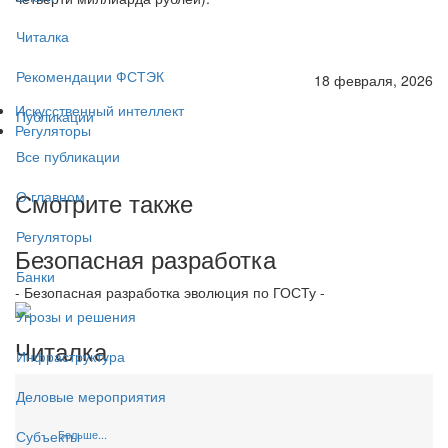
Читалка
Рекомендации ФСТЭК
18 февраля, 2026
Искусственный интеллект
Публикации
Регуляторы
Все публикации
Смотрите также
О главном
Регуляторы
Безопасная разработка
Банки
- Безопасная разработка эволюция по ГОСТу -
Угрозы и решения
Читалка
Инфраструктура
Деловые мероприятия
Больше...
Субъекты