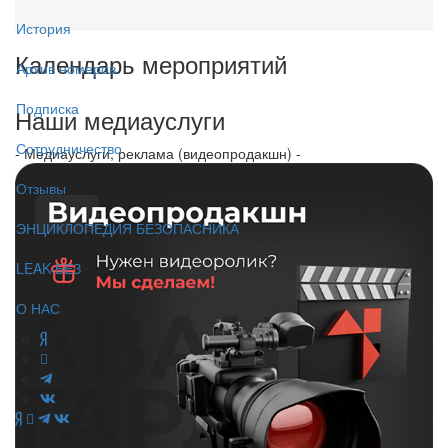
История
Календарь мероприятий
Архив номеров
Подписка
Наши медиауслуги
Сотрудничество
- Медиауслуги, реклама (видеопродакшн) -
Отзывы
ЭНЦИКЛОПЕДИЯ БЕЗОПАСНИКА
LEAK-БЕЗ
О НАС