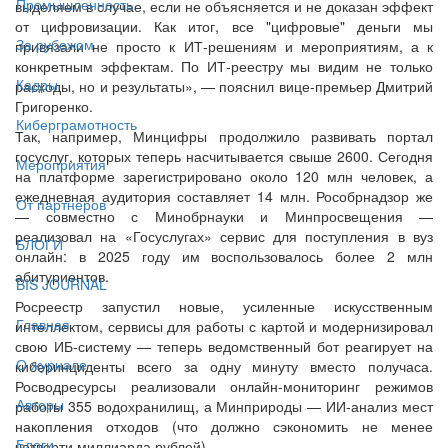
Промышленность
выделяем в случае, если не объясняется и не доказан эффект
от цифровизации. Как итог, все "цифровые" деньги мы
За рубежом
привязали не просто к ИТ-решениям и мероприятиям, а к
конкретным эффектам. По ИТ-реестру мы видим не только
Кадры
расходы, но и результаты», — пояснил вице-премьер Дмитрий
Григоренко.
Киберграмотность
Так, например, Минцифры продолжило развивать портал
госуслуг, которых теперь насчитывается свыше 2600. Сегодня
Мероприятия
на платформе зарегистрировано около 120 млн человек, а
ежедневная аудитория составляет 14 млн. Рособрнадзор же
От партнёров
— совместно с Минобрнауки и Минпросвещения —
реализовал на «Госуслугах» сервис для поступления в вуз
БЛОГИ
онлайн: в 2025 году им воспользовалось более 2 млн
абитуриентов.
BIS JOURNAL
Росреестр запустил новые, усиленные искусственным
Главная
интеллектом, сервисы для работы с картой и модернизировал
свою ИБ-систему — теперь ведомственный бот реагирует на
О журнале
киберинциденты всего за одну минуту вместо получаса.
Росводресурсы реализовали онлайн-мониторинг режимов
Авторы
работы 355 водохранилищ, а Минприроды — ИИ-анализ мест
накопления отходов (что должно сэкономить не менее
Блоги
четверти миллиарда рублей).