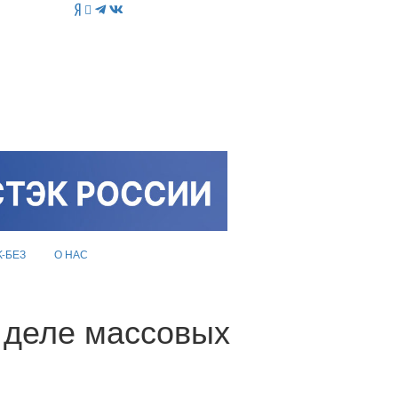
K-БЕЗ
О НАС
 деле массовых