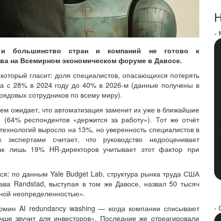
Н
-
 и большинство стран и компаний не готово к
ева на Всемирном экономическом форуме в Давосе.
, который гласит: доля специалистов, опасающихся потерять
ла с 28% в 2024 году до 40% в 2026-м (данные получены в
 рядовых сотрудников по всему миру).
м ожидает, что автоматизация заменит их уже в ближайшие
 (64% респондентов «держится за работу»). Тот же отчёт
ехнологий выросло на 13%, но уверенность специалистов в
экспертами считает, что руководство недооценивает
как лишь 19% HR-директоров учитывает этот фактор при
я: по данным Yale Budget Lab, структура рынка труда США
ава Randstad, выступая в том же Давосе, назвал 50 тысяч
ной неопределенностью».
- 
рмин AI redundancy washing — когда компании списывают
чше звучит для инвесторов». Последние же отреагировали