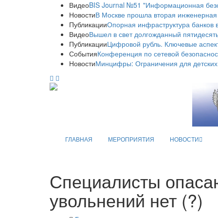
Видео
BIS Journal №51 "Информационная без
Новости
В Москве прошла вторая инженерная
Публикации
Опорная инфраструктура банков в
Видео
Вышел в свет долгожданный пятидесяты
Публикации
Цифровой рубль. Ключевые аспек
События
Конференция по сетевой безопаснос
Новости
Минцифры: Ограничения для детских
ГЛАВНАЯ
МЕРОПРИЯТИЯ
НОВОСТИ
Специалисты опасаю
увольнений нет (?)