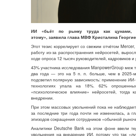
ИИ «бьёт по рынку труда как цунами,
этому», заявила глава МВФ Кристалина Георги
Этот тезис коррелирует со свежим отчётом Mercer
работу из-за распространения нейросетей, вырос
ходе опроса 12 тысяч руководителей, кадровиков и
43% участника исследования ManpowerGroup меж те
два года — это на 5 п. п. больше, чем в 2025-м
подсветил полярную зависимость: применение ИИ-т
технологиях упала на 18%. 62% опрошенных 
«психологическое влияние» нейросетей, тогда 
внедрении.
При этом массовых увольнений пока не наблюдаетс
за последние три года почти не изменилась, а гл
эпизодов сокращения сотрудников «обычной рыноч
Аналитики Deutsche Bank на этом фоне ввели те
увольнения на внедрение ИИ, потому что так «лу