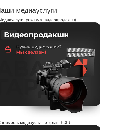
аши медиауслуги
 Медиауслуги, реклама (видеопродакшн) -
Стоимость медиауслуг (открыть PDF) -