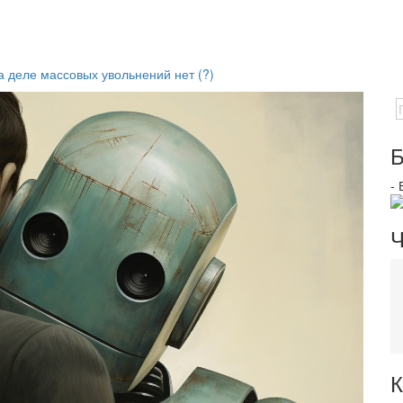
 деле массовых увольнений нет (?)
Б
-
Ч
К