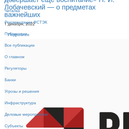
Лобачевский — о предметах
Читалка
важнейших
Рекомендации ФСТЭК
1 декабря, 2022
Публикации
Подробнее
Все публикации
О главном
Регуляторы
Банки
Угрозы и решения
Инфраструктура
Деловые мероприятия
Субъекты