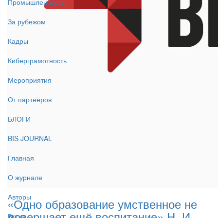
Промышленность
За рубежом
Кадры
Киберграмотность
Мероприятия
От партнёров
БЛОГИ
BIS JOURNAL
Главная
О журнале
Авторы
«Одно образование умственное не
довершает ещё воспитание» Н. И.
Блоги