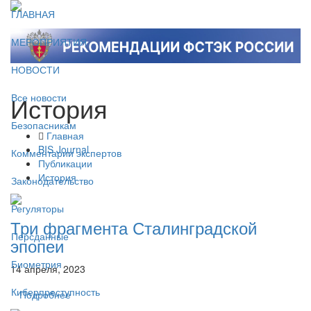
ГЛАВНАЯ
МЕРОПРИЯТИЯ
НОВОСТИ
История
Все новости
Безопасникам
Главная
BIS Journal
Комментарии экспертов
Публикации
История
Законодательство
Регуляторы
Три фрагмента Сталинградской
Персданные
эпопеи
Биометрия
14 апреля, 2023
Киберпреступность
Подробнее