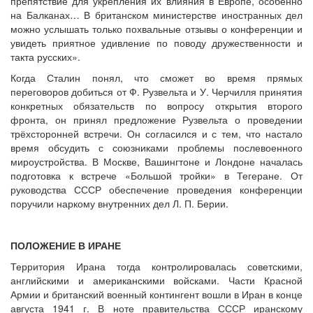
препятствие для укрепления их влияния в Европе, особенно
на Балканах… В британском министерстве иностранных дел
можно услышать только похвальные отзывы о конференции и
увидеть приятное удивление по поводу дружественности и
такта русских».
Когда Сталин понял, что сможет во время прямых
переговоров добиться от Ф. Рузвельта и У. Черчилля принятия
конкретных обязательств по вопросу открытия второго
фронта, он принял предложение Рузвельта о проведении
трёхсторонней встречи. Он согласился и с тем, что настало
время обсудить с союзниками проблемы послевоенного
мироустройства. В Москве, Вашингтоне и Лондоне началась
подготовка к встрече «Большой тройки» в Тегеране. От
руководства СССР обеспечение проведения конференции
поручили наркому внутренних дел Л. П. Берии.
ПОЛОЖЕНИЕ В ИРАНЕ
Территория Ирана тогда контролировалась советскими,
английскими и американскими войсками. Части Красной
Армии и британский военный контингент вошли в Иран в конце
августа 1941 г. В ноте правительства СССР иранскому