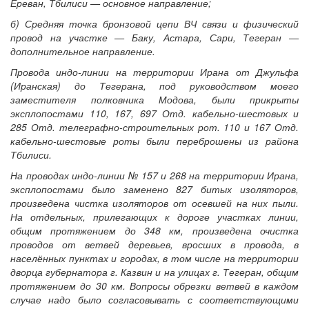
Ереван, Тбилиси — основное направление;
б) Средняя точка бронзовой цепи ВЧ связи и физический
провод на участке — Баку, Астара, Сари, Тегеран —
дополнительное направление.
Провода индо-линии на территории Ирана от Джульфа
(Иранская) до Тегерана, под руководством моего
заместителя полковника Модова, были прикрыты
эксплопостами 110, 167, 697 Отд. кабельно-шестовых и
285 Отд. телеграфно-строительных рот. 110 и 167 Отд.
кабельно-шестовые роты были переброшены из района
Тбилиси.
На проводах индо-линии № 157 и 268 на территории Ирана,
эксплопостами было заменено 827 битых изоляторов,
произведена чистка изоляторов от осевшей на них пыли.
На отдельных, прилегающих к дороге участках линии,
общим протяжением до 348 км, произведена очистка
проводов от ветвей деревьев, вросших в провода, в
населённых пунктах и городах, в том числе на территории
дворца губернатора г. Казвин и на улицах г. Тегеран, общим
протяжением до 30 км. Вопросы обрезки ветвей в каждом
случае надо было согласовывать с соответствующими