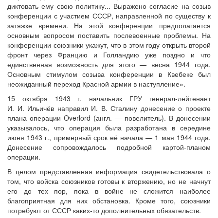
диктовать ему свою политику... Выражено согласие на созыв
конференции с участием СССР, направленной по существу к
затяжке времени. На этой конференции предполагается
основным вопросом поставить послевоенные проблемы. На
конференции союзники укажут, что в этом году открыть второй
фронт через Францию и Голландию уже поздно и что
единственная возможность для этого — весна 1944 года.
Основным стимулом созыва конференции в Квебеке был
неожиданный переход Красной армии в наступление».
15 октября 1943 г. начальник ГРУ генерал-лейтенант
И. И. Ильичёв направил И. В. Сталину донесение о проекте
плана операции Overlord (англ. — повелитель). В донесении
указывалось, что операция была разработана в середине
июня 1943 г., примерный срок её начала — 1 мая 1944 года.
Донесение сопровождалось подробной картой-планом
операции.
В целом представленная информация свидетельствовала о
том, что войска союзников готовы к вторжению, но не начнут
его до тех пор, пока в войне не сложится наиболее
благоприятная для них обстановка. Кроме того, союзники
потребуют от СССР каких-то дополнительных обязательств.