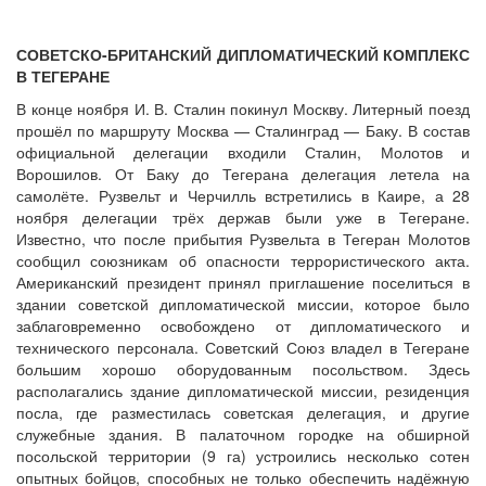
СОВЕТСКО-БРИТАНСКИЙ ДИПЛОМАТИЧЕСКИЙ КОМПЛЕКС
В ТЕГЕРАНЕ
В конце ноября И. В. Сталин покинул Москву. Литерный поезд
прошёл по маршруту Москва — Сталинград — Баку. В состав
официальной делегации входили Сталин, Молотов и
Ворошилов. От Баку до Тегерана делегация летела на
самолёте. Рузвельт и Черчилль встретились в Каире, а 28
ноября делегации трёх держав были уже в Тегеране.
Известно, что после прибытия Рузвельта в Тегеран Молотов
сообщил союзникам об опасности террористического акта.
Американский президент принял приглашение поселиться в
здании советской дипломатической миссии, которое было
заблаговременно освобождено от дипломатического и
технического персонала. Советский Союз владел в Тегеране
большим хорошо оборудованным посольством. Здесь
располагались здание дипломатической миссии, резиденция
посла, где разместилась советская делегация, и другие
служебные здания. В палаточном городке на обширной
посольской территории (9 га) устроились несколько сотен
опытных бойцов, способных не только обеспечить надёжную