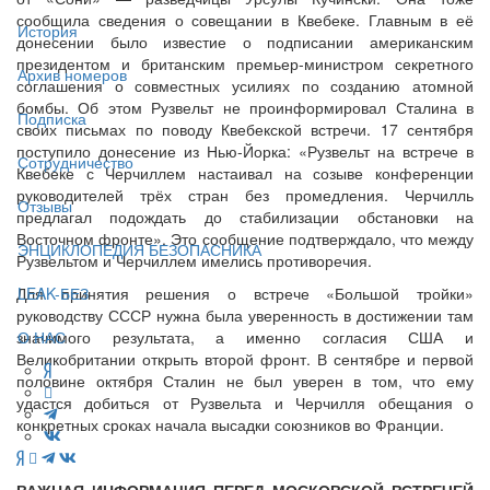
сообщила сведения о совещании в Квебеке. Главным в её
История
донесении было известие о подписании американским
президентом и британским премьер-министром секретного
Архив номеров
соглашения о совместных усилиях по созданию атомной
бомбы. Об этом Рузвельт не проинформировал Сталина в
Подписка
своих письмах по поводу Квебекской встречи. 17 сентября
поступило донесение из Нью-Йорка: «Рузвельт на встрече в
Сотрудничество
Квебеке с Черчиллем настаивал на созыве конференции
руководителей трёх стран без промедления. Черчилль
Отзывы
предлагал подождать до стабилизации обстановки на
Восточном фронте». Это сообщение подтверждало, что между
ЭНЦИКЛОПЕДИЯ БЕЗОПАСНИКА
Рузвельтом и Черчиллем имелись противоречия.
Для принятия решения о встрече «Большой тройки»
LEAK-БЕЗ
руководству СССР нужна была уверенность в достижении там
значимого результата, а именно согласия США и
О НАС
Великобритании открыть второй фронт. В сентябре и первой
половине октября Сталин не был уверен в том, что ему
удастся добиться от Рузвельта и Черчилля обещания о
конкретных сроках начала высадки союзников во Франции.
ВАЖНАЯ ИНФОРМАЦИЯ ПЕРЕД МОСКОВСКОЙ ВСТРЕЧЕЙ