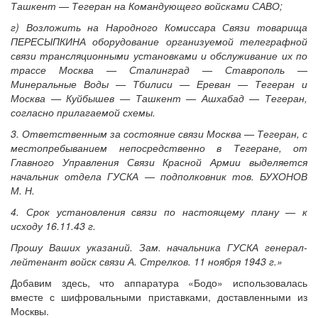
Ташкент — Тегеран на Командующего войсками САВО;
г) Возложить на Народного Комиссара Связи товарища
ПЕРЕСЫПКИНА оборудование организуемой телеграфной
связи трансляционными установками и обслуживание их по
трассе Москва — Сталинград — Ставрополь —
Минеральные Воды — Тбилиси — Ереван — Тегеран и
Москва — Куйбышев — Ташкент — Ашхабад — Тегеран,
согласно прилагаемой схемы.
3. Ответственным за состояние связи Москва — Тегеран, с
местопребыванием непосредственно в Тегеране, от
Главного Управления Связи Красной Армии выделяется
начальник отдела ГУСКА — подполковник тов. БУХОНОВ
М. Н.
4. Срок установления связи по настоящему плану — к
исходу 16.11.43 г.
Прошу Ваших указаний. Зам. начальника ГУСКА генерал-
лейтенант войск связи А. Стрелков. 11 ноября 1943 г.»
Добавим здесь, что аппаратура «Бодо» использовалась
вместе с шифровальными приставками, доставленными из
Москвы.