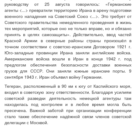
руководству от 25 августа говорилось: «Германские
агенты <...> превратили территорию Ирана в арену подготовки
военного нападения на Советский Союз <...>. Это требует от
Советского правительства немедленного проведения в жизнь
тех мероприятий, которые оно не только вправе, но и обязано
принять в целях самозащиты». Действительно, ввод частей
Красной Армии в северные районы страны произошёл в
точном соответствии с советско-иранским Договором 1921 г.
Юго-западные провинции Ирана заняли английские войска.
Американские войска вошли в Иран в конце 1942 г. под
предлогом обеспечения безопасности доставки военных
грузов для СССР. Они заняли южные иранские порты. 9
сентября 1943 г. Иран объявил войну Германии.
Тегеран, расположенный в 90 км к югу от Каспийского моря,
входил в советскую зону ответственности. Благодаря усилиям
советской разведки деятельность немецкой агентуры там
находилась под контролем и в любое время могла быть
пресечена. Важной заботой при организации конференции
стало также обеспечение надёжной связи членов советской
делегации с Москвой.