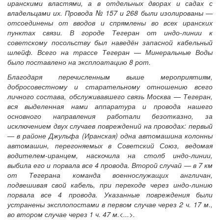
иранскими властями, а в отдельных дворах и садах с
владельцами их. Провода № 157 и 268 были изолированы —
отсоединены от вводов и спрямлены во всех иранских
пунктах связи. В городе Тегеран от индо-линии к
советскому посольству был наведён запасной кабельный
шлейф. Всего на трассе Тегеран — Минеральные Воды
было поставлено на эксплоатацию 8 рот.
Благодаря перечисленным выше мероприятиям,
добросовестному и старательному отношению всего
личного состава, обслуживавшего связь Москва — Тегеран,
вся выделенная нами аппаратура и провода нашего
основного направления работали безотказно, за
исключением двух случаев повреждений на проводах: первый
— в районе Джульфа (Иранская) одна автомашина колонны
автомашин, перегоняемых в Советский Союз, ведомая
водителем-иранцем, наскочила на столб индо-линии,
выбила его и порвала все 4 провода. Второй случай — в 7 км
от Тегерана команда военнослужащих англичан,
подвешивая свой кабель, при переходе через индо-линию
порвала все 4 провода. Указанные повреждения были
устранены эксплопостами в первом случае через 2 ч. 17 м.,
во втором случае через 1 ч. 47 м.<...>.