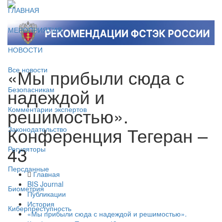
ГЛАВНАЯ
МЕРОПРИЯТИЯ
НОВОСТИ
«Мы прибыли сюда с
Все новости
надеждой и
Безопасникам
решимостью».
Комментарии экспертов
Конференция Тегеран –
Законодательство
43
Регуляторы
Персданные
Главная
BIS Journal
Биометрия
Публикации
История
Киберпреступность
«Мы прибыли сюда с надеждой и решимостью».