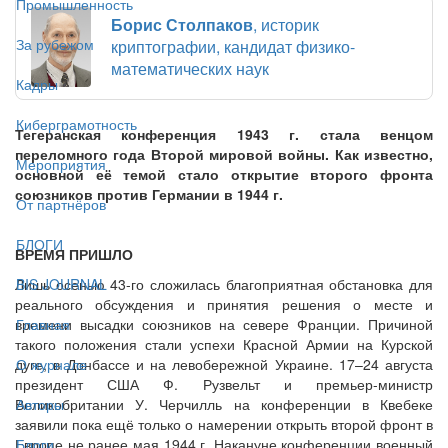
Промышленность
Борис Столпаков
, историк
За рубежом
криптографии, кандидат физико-
математических наук
Кадры
Киберграмотность
Тегеранская конференция 1943 г. стала венцом
переломного года Второй мировой войны. Как известно,
Мероприятия
основной её темой стало открытие второго фронта
союзников против Германии в 1944 г.
От партнёров
БЛОГИ
ВРЕМЯ ПРИШЛО
Лишь осенью 43-го сложилась благоприятная обстановка для
BIS JOURNAL
реального обсуждения и принятия решения о месте и
времени высадки союзников на севере Франции. Причиной
Главная
такого положения стали успехи Красной Армии на Курской
дуге, в Донбассе и на левобережной Украине. 17–24 августа
О журнале
президент США Ф. Рузвельт и премьер-министр
Великобритании У. Черчилль на конференции в Квебеке
Авторы
заявили пока ещё только о намерении открыть второй фронт в
Европе не ранее мая 1944 г. Накануне конференции военный
Блоги