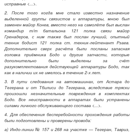
исправные <...>.
2. После того когда мне стало известно назначение
выделенной группы связистов и аппаратуры, мною был
заменен майор Конев, вместо него на самолёте был выслан
командир т/т батальона 121 полка связи майор
Гренадеров, с ним также был послан лучший, опытный
техник бодист 121 полка ст. техник-лейтенант Рзаев.
Дополнительно сверх расчёта были посланы запасная
головка приёмника Бодо и другие запчасти, которые
дополнительно были выделены за счёт
разукомплектования действующей аппаратуры Бодо, так
как в наличии их не имелось в течение 2-х лет.
3. В пути следования на автомашинах, от Астара до
Тегерана и от Тбилиси до Тегерана, вследствие тряски
произошли незначительные повреждения в комплектах
Бодо. Все неисправности в аппаратах были устранены
силами личного обслуживающего состава <...>.
4. Для обеспечения бесперебойности прохождения работы
были подготовлены и проверены провода:
а) Индо-линии № 157 и 268 на участке — Тегеран, Тавриз,