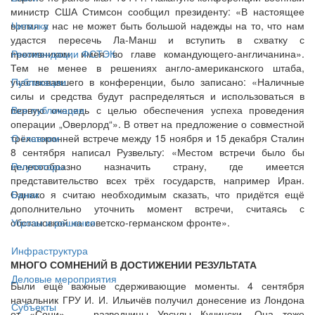
министр США Стимсон сообщил президенту: «В настоящее
время у нас не может быть большой надежды на то, что нам
Читалка
удастся пересечь Ла-Манш и вступить в схватку с
противником, имея во главе командующего-англичанина».
Рекомендации ФСТЭК
Тем не менее в решениях англо-американского штаба,
участвовавшего в конференции, было записано: «Наличные
Публикации
силы и средства будут распределяться и использоваться в
первую очередь с целью обеспечения успеха проведения
Все публикации
операции „Оверлорд“». В ответ на предложение о совместной
трёхсторонней встрече между 15 ноября и 15 декабря Сталин
О главном
8 сентября написал Рузвельту: «Местом встречи было бы
целесообразно назначить страну, где имеется
Регуляторы
представительство всех трёх государств, например Иран.
Однако я считаю необходимым сказать, что придётся ещё
Банки
дополнительно уточнить момент встречи, считаясь с
обстановкой на советско-германском фронте».
Угрозы и решения
Инфраструктура
МНОГО СОМНЕНИЙ В ДОСТИЖЕНИИ РЕЗУЛЬТАТА
Деловые мероприятия
Были ещё важные сдерживающие моменты. 4 сентября
начальник ГРУ И. И. Ильичёв получил донесение из Лондона
Субъекты
от «Сони» — разведчицы Урсулы Кучински. Она тоже