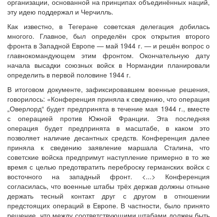
организации, основанной на принципах объединённых наций,
эту идею поддержал и Черчилль.
Как известно, в Тегеране советская делегация добилась
многого. Главное, был определён срок открытия второго
фронта в Западной Европе — май 1944 г. — и решён вопрос о
главнокомандующем этим фронтом. Окончательную дату
начала высадки союзных войск в Нормандии планировали
определить в первой половине 1944 г.
В итоговом документе, зафиксировавшем военные решения,
говорилось: «Конференция приняла к сведению, что операция
„Оверлорд“ будет предпринята в течение мая 1944 г., вместе
с операцией против Южной Франции. Эта последняя
операция будет предпринята в масштабе, в каком это
позволяет наличие десантных средств. Конференция далее
приняла к сведению заявление маршала Сталина, что
советские войска предпримут наступление примерно в то же
время с целью предотвратить переброску германских войск с
восточного на западный фронт. <...> Конференция
согласилась, что военные штабы трёх держав должны отныне
держать тесный контакт друг с другом в отношении
предстоящих операций в Европе. В частности, было принято
решение, что между соответствующими штабами должен быть