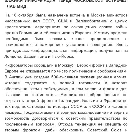
ГЛАВ МИД
На 18 октября была назначена встреча в Москве министров
иностранных дел СССР, США и Великобритании с целью
«рассмотреть мероприятия по сокращению сроков войны
против Германии и её союзников в Европе». К этому времени
необходимо было сложить ясное представление о
возможностях и намерениях участников совещания. Здесь
пригодилась конфиденциальная информация, полученная из
Лондона, Вашингтона и Нью-Йорка.
Информаторы сообщали в Москву: «Второй фронт в Западной
Европе не открывается по чисто политическим соображениям.
В Англии уже создана 500-тысячная экспедиционная армия,
которая содержится в полной готовности и которая
обеспечена всем необходимым, в том числе и флотом для
высадки на континенте… Американцы твёрдо решили не
открывать второй фронт в Голландии, Бельгии и Франции до
тех пор, пока немцы не истощат СССР или СССР не истощит
немцев... Госдепартамент и военное командование не верят в
возможность договориться с советским правительством по
послевоенным вопросам. Отсюда тенденция не спешить со
вторым фронтом, дабы обескровить Советский Союз и