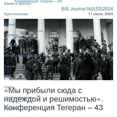
Конференция Тегеран – 43
Банки и финтех
BIS Journal №2(53)2024
11 июля, 2024
Криптоактивы
Бизнес
Сервисы
Соцсети
Импортозамещение
Технологии
ИИ
«Мы прибыли сюда с
Связь
надеждой и решимостью».
Нацбезопасность
Конференция Тегеран – 43
Санкции