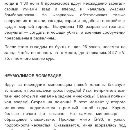
когда в 1.30 ночи 6 прожекторов вдруг неожиданно забегали
своими лучами взад и вперед и началась ужасная
бомбардировка. Но «варвары» обстреливают только
сооружения в гавани, склады, сараи и подобные постройки и
щадят мирный город... Выпущены 162 разрывные гранаты;
результат — солдаты и лошади убиты, а военные сооружения
превращены в развалины...
После этого выходим из бухты и, дав 26 узлов, несемся на
запад. Чтобы не попасть на то место, где взорвались S-57 и V-
75, я немного меняю курс.
НЕУМОЛИМОЕ ВОЗМЕЗДИЕ
Вдруг за последним миноносцем нашей колонны блеснули
вспышки, и послышался грохот орудий! Итак, неприятель все-
таки нас открыл и напал на задние миноносцы! Самый полный
ход вперед! Скорее на помощь! В этот момент у второго
миноносца поднимается огромный столб воды. Кругом
больше ничего не слышно. На самом миноносце —
образцовое спокойствие. Проходя мимо G-90, я узнаю
подробности несчастья. Оказывается, мина взорвалась под