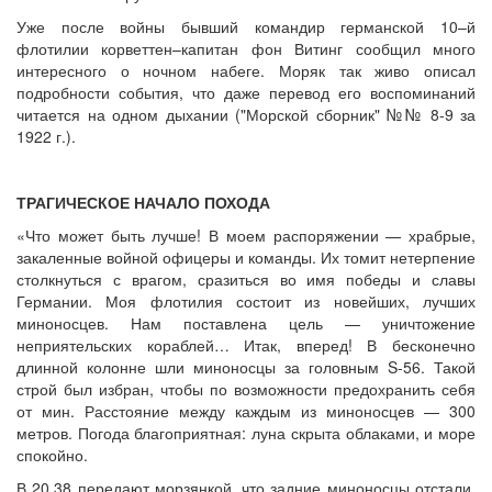
Уже после войны бывший командир германской 10–й
флотилии корветтен–капитан фон Витинг сообщил много
интересного о ночном набеге. Моряк так живо описал
подробности события, что даже перевод его воспоминаний
читается на одном дыхании ("Морской сборник" №№ 8-9 за
1922 г.).
ТРАГИЧЕСКОЕ НАЧАЛО ПОХОДА
«Что может быть лучше! В моем распоряжении — храбрые,
закаленные войной офицеры и команды. Их томит нетерпение
столкнуться с врагом, сразиться во имя победы и славы
Германии. Моя флотилия состоит из новейших, лучших
миноносцев. Нам поставлена цель — уничтожение
неприятельских кораблей… Итак, вперед! В бесконечно
длинной колонне шли миноносцы за головным S-56. Такой
строй был избран, чтобы по воз­можности предохранить себя
от мин. Расстояние между каждым из миноносцев — 300
метров. Погода благоприятная: луна скрыта облаками, и море
спокойно.
В 20.38 передают морзянкой, что задние миноносцы отстали.