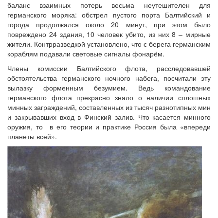
баланс взаимных потерь весьма неутешителен для
германского моряка: обстрел пустого порта Балтийский и
города продолжался около 20 минут, при этом было
повреждено 24 здания, 10 человек убито, из них 8 – мирные
жители. Контрразведкой установлено, что с берега германским
кораблям подавали световые сигналы фонарём.
Члены комиссии Балтийского флота, расследовавшей
обстоятельства германского ночного набега, посчитали эту
вылазку форменным безумием. Ведь командование
германского флота прекрасно знало о наличии сплошных
минных заграждений, составленных из тысяч разнотипных мин
и закрывавших вход в Финский залив. Что касается минного
оружия, то в его теории и практике Россия была «впереди
планеты всей».