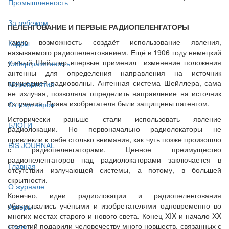
Промышленность
За рубежом
ПЕЛЕНГОВАНИЕ И ПЕРВЫЕ РАДИОПЕЛЕНГАТОРЫ
Такую возможность создаёт использование явления,
Кадры
называемого радиопеленгованием. Ещё в 1906 году немецкий
ученый Шейллер впервые применил изменение положения
Киберграмотность
антенны для определения направления на источник
пришедшей радиоволны. Антенная система Шейллера, сама
Мероприятия
не излучая, позволяла определить направление на источник
излучения. Права изобретателя были защищены патентом.
От партнёров
Исторически раньше стали использовать явление
БЛОГИ
радиолокации. Но первоначально радиолокаторы не
привлекли к себе столько внимания, как чуть позже произошло
BIS JOURNAL
с радиопеленгаторами. Ценное преимущество
радиопеленгаторов над радиолокаторами заключается в
Главная
отсутствии излучающей системы, а потому, в большей
скрытности.
О журнале
Конечно, идеи радиолокации и радиопеленгования
обдумывались учёными и изобретателями одновременно во
Авторы
многих местах старого и нового света. Конец XIX и начало XX
столетий подарили человечеству много новшеств, связанных с
Блоги