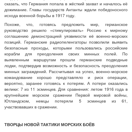
сказать, что Германия попала в жёсткий захват и началось её
дожимание. Главы государств Антанты ждали победоносного
исхода военной борьбы в 1917 году.
Похоже, что, готовясь предложить мир, германское
руководство решило «стимулировать» Россию к мирному
соглашению демонстрацией уязвимости её военно-морских
позиций. Германские радиопеленгаторы позволили выявить
безопасные проходы, которыми пользовались российские
корабли для преодоления своих минных полей. По
выявленным маршрутам прошли германские подводные
лодки, подтвердив возможность и безопасность преодоления
минных заграждений. Рассчитывая на успех, военно-морское
командование хорошо представляло и риск операции,
вероятно, заранее готовясь к потерям. А потери оказались
велики: 7 из 11 эсминцев. Для сравнения: летом 1916 года в
крупнейшем морском сражении Первой мировой войны,
Ютландском, немцы потеряли 5 эсминцев из 61,
участвовавших в сражении.
ТВОРЦЫ НОВОЙ ТАКТИКИ МОРСКИХ БОЁВ