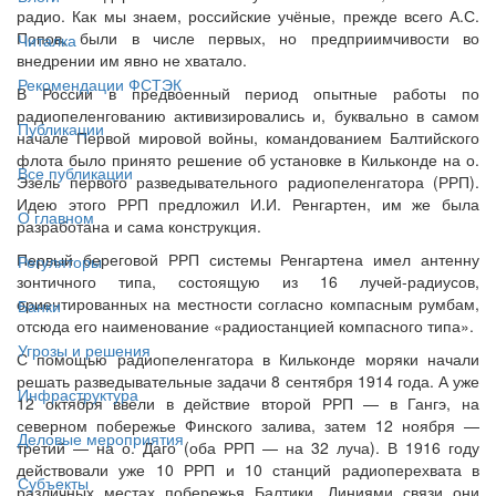
радио. Как мы знаем, российские учёные, прежде всего А.С.
Попов, были в числе первых, но предприимчивости во
Читалка
внедрении им явно не хватало.
Рекомендации ФСТЭК
В России в предвоенный период опытные работы по
радиопеленгованию активизировались и, буквально в самом
Публикации
начале Первой мировой войны, командованием Балтийского
флота было принято решение об установке в Кильконде на о.
Все публикации
Эзель первого разведывательного радиопеленгатора (РРП).
Идею этого РРП предложил И.И. Ренгартен, им же была
О главном
разработана и сама конструкция.
Первый береговой РРП системы Ренгартена имел антенну
Регуляторы
зонтичного типа, состоящую из 16 лучей-радиусов,
ориентированных на местности согласно компасным румбам,
Банки
отсюда его наименование «радиостанцией компасного типа».
Угрозы и решения
С помощью радиопеленгатора в Кильконде моряки начали
решать разведывательные задачи 8 сентября 1914 года. А уже
Инфраструктура
12 октября ввели в действие второй РРП — в Гангэ, на
северном побережье Финского залива, затем 12 ноября —
Деловые мероприятия
третий — на о. Даго (оба РРП — на 32 луча). В 1916 году
действовали уже 10 РРП и 10 станций радиоперехвата в
Субъекты
различных местах побережья Балтики. Линиями связи они