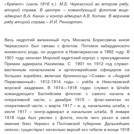
«Кречет» (июль 1916 г.). М.Б. Черкасский во втором ряду,
второй справа. В центре – командующий флотом вице-
адмирал В.А. Канин и контр-адмирал А.В. Колчак. В верхнем
ряду второй справа – И.И. Ренгартен.
Весь недолгий жизненный путь Михаила Борисовича князя
Черкасского был связан с флотом. Потомок кабардинского
княжеского рода, он родился в Новочеркасске в 1882 году. В
1901 году окончил Морской кадетский корпус с присуждением
Премии адмирала Нахимова. С 1901 по 1912 год служил
вахтенным начальником и артиллерийским офицером на
больших кораблях, включая броненосцы «Слава» и «Андрей
Первозванный». 1912-1914 годы – учёба в Николаевской
морской академии. В 1914—1918 годах служил в Штабе
командующего Балтийским флотом: с самого начала в
оперативной части, с декабря 1915 – флаг-капитан по
оперативной части, с марта 1917 – и. д. начальника штаба, с
июля 1917 – контр-адмирал и начальник штаба. В январе
1918 года был уволен с флота, после чего уехал в своё
имение близ Черкасс в Полтавской губернии. Дальнейшее
неясно, существуют несколько версий его гибели в конце 1918