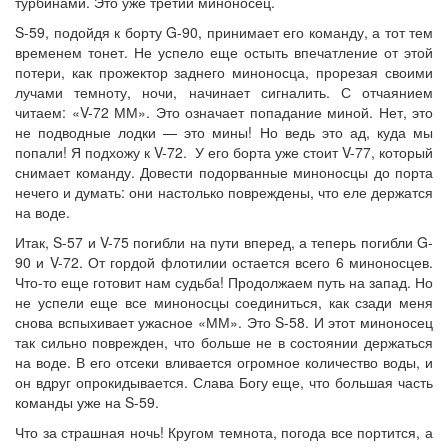
турбинами. Это уже третий миноносец.
S-59, подойдя к борту G-90, принимает его команду, а тот тем
временем тонет. Не успело еще остыть впечатление от этой
потери, как прожектор заднего миноносца, прорезая своими
лучами темноту, ночи, начинает сигналить. С отчаянием
читаем: «V-72 ММ». Это означает попадание миной. Нет, это
не подводные лодки — это мины! Но ведь это ад, куда мы
попали! Я подхожу к V-72. У его борта уже стоит V-77, который
снимает команду. Довести подорванные миноносцы до порта
нечего и думать: они настолько повреждены, что еле держатся
на воде.
Итак, S-57 и V-75 погибли на пути вперед, а теперь погибли G-
90 и V-72. От гордой флотилии остается всего 6 миноносцев.
Что-то еще готовит нам судьба! Продолжаем путь на запад. Но
не успели еще все миноносцы соединиться, как сзади меня
снова вспыхивает ужасное «ММ». Это S-58. И этот миноносец
так сильно поврежден, что больше не в состоянии держаться
на воде. В его отсеки вливается огромное количество воды, и
он вдруг опрокидывается. Слава Богу еще, что большая часть
команды уже на S-59.
Что за страшная ночь! Кругом темнота, погода все портится, а