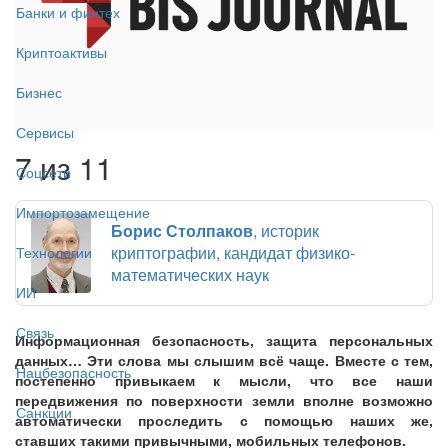
Банки и финтех
Криптоактивы
Бизнес
Сервисы
7 из 11
Соцсети
Импортозамещение
Борис Столпаков
, историк
криптографии, кандидат физико-
Технологии
математических наук
ИИ
Связь
Информационная безопасность, защита персональных
данных… Эти слова мы слышим всё чаще. Вместе с тем,
Нацбезопасность
постепенно привыкаем к мысли, что все наши
передвижения по поверхности земли вполне возможно
Санкции
автоматически проследить с помощью наших же,
ставших такими привычными, мобильных телефонов.