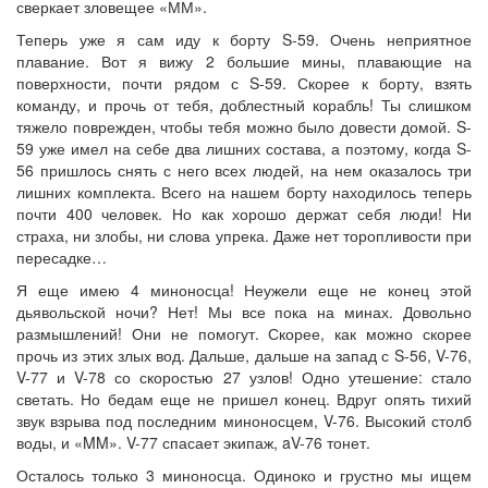
сверкает зловещее «ММ».
Теперь уже я сам иду к борту S-59. Очень неприятное
плавание. Вот я вижу 2 большие мины, плавающие на
поверхности, почти рядом с S-59. Скорее к борту, взять
команду, и прочь от тебя, доблестный корабль! Ты слишком
тяжело поврежден, чтобы тебя можно было довести домой. S-
59 уже имел на себе два лишних состава, а поэтому, когда S-
56 пришлось снять с него всех людей, на нем оказалось три
лишних комплекта. Всего на нашем борту находилось теперь
почти 400 человек. Но как хорошо держат себя люди! Ни
страха, ни злобы, ни слова упрека. Даже нет торопливости при
пересадке…
Я еще имею 4 миноносца! Неужели еще не конец этой
дьявольской ночи? Нет! Мы все пока на минах. Довольно
размышлений! Они не помогут. Скорее, как можно скорее
прочь из этих злых вод. Дальше, дальше на запад с S-56, V-76,
V-77 и V-78 со скоростью 27 узлов! Одно утешение: стало
светать. Но бедам еще не пришел конец. Вдруг опять тихий
звук взрыва под последним миноносцем, V-76. Высокий столб
воды, и «MM». V-77 спасает экипаж, aV-76 тонет.
Осталось только 3 миноносца. Одиноко и грустно мы ищем