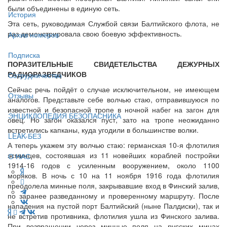
были объединены в единую сеть.
История
Эта сеть, руководимая Службой связи Балтийского флота, не
раз демонстрировала свою боевую эффективность.
Архив номеров
Подписка
ПОРАЗИТЕЛЬНЫЕ СВИДЕТЕЛЬСТВА ДЕЖУРНЫХ
РАДИОРАЗВЕДЧИКОВ
Сотрудничество
Сейчас речь пойдёт о случае исключительном, не имеющем
Отзывы
аналогов. Представьте себе волчью стаю, отправившуюся по
известной и безопасной тропе в ночной набег на загон для
ЭНЦИКЛОПЕДИЯ БЕЗОПАСНИКА
овец. Но загон оказался пуст, зато на тропе неожиданно
встретились капканы, куда угодили в большинстве волки.
LEAK-БЕЗ
А теперь укажем эту волчью стаю: германская 10-я флотилия
эсминцев, состоявшая из 11 новейших кораблей постройки
О НАС
1914-16 годов с усиленным вооружением, около 1100
моряков. В ночь с 10 на 11 ноября 1916 года флотилия
преодолела минные поля, закрывавшие вход в Финский залив,
по заранее разведанному и проверенному маршруту. После
нападения на пустой порт Балтийский (ныне Палдиски), так и
не встретив противника, флотилия ушла из Финского залива.
При возвращении через минные поля на русских минах