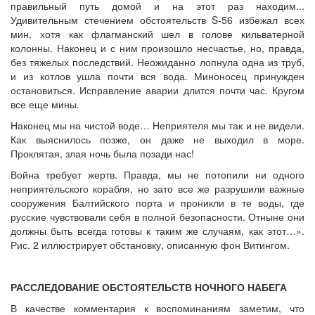
правильный путь домой и на этот раз находим...
Удивительным стечением обстоятельств S-56 избежал всех
мин, хотя как флагманский шел в голове кильватерной
колонны. Наконец и с ним произошло несчас­тье, но, правда,
без тяжелых последствий. Неожиданно лопнула одна из труб,
и из котлов ушла почти вся вода. Миноносец принужден
остановиться. Исправление аварии длится почти час. Кругом
все еще мины.
Наконец мы на чистой воде… Неприятеля мы так и не видели.
Как выяснилось позже, он даже не выходил в море.
Проклятая, злая ночь была позади нас!
Война требует жертв. Правда, мы не потопили ни одного
неприятельского корабля, но зато все же разрушили важные
сооружения Балтийского порта и проникли в те воды, где
русские чувствовали себя в полной безо­пасности. Отныне они
должны быть всегда готовы к таким же случаям, как этот…».
Рис. 2 иллюстрирует обстановку, описанную фон Витингом.
РАССЛЕДОВАНИЕ ОБСТОЯТЕЛЬСТВ НОЧНОГО НАБЕГА
В качестве комментария к воспоминаниям заметим, что