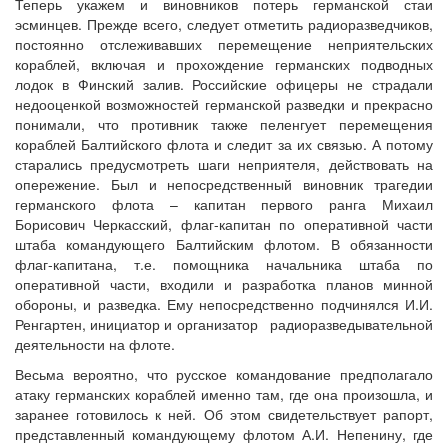
Теперь укажем и виновников потерь германской стаи
эсминцев. Прежде всего, следует отметить радиоразведчиков,
постоянно отслеживавших перемещение неприятельских
кораблей, включая и прохождение германских подводных
лодок в Финский залив. Российские офицеры не страдали
недооценкой возможностей германской разведки и прекрасно
понимали, что противник также пеленгует перемещения
кораблей Балтийского флота и следит за их связью. А потому
старались предусмотреть шаги неприятеля, действовать на
опережение. Был и непосредственный виновник трагедии
германского флота – капитан первого ранга Михаил
Борисович Черкасский, флаг-капитан по оперативной части
штаба командующего Балтийским флотом. В обязанности
флаг-капитана, т.е. помощника начальника штаба по
оперативной части, входили и разработка планов минной
обороны, и разведка. Ему непосредственно подчинялся И.И.
Ренгартен, инициатор и организатор радиоразведывательной
деятельности на флоте.
Весьма вероятно, что русское командование предполагало
атаку германских кораблей именно там, где она произошла, и
заранее готовилось к ней. Об этом свидетельствует рапорт,
представленный командующему флотом А.И. Непенину, где