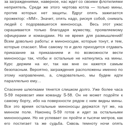
за заграждениями, наверное, нас ждет со своими флотилиями
неприятель. Среди же этого чертова котла — только мины,
против которых нет защиты. Вдруг опять зажигается
прожектор: «ММ». Значит, опять надо, рискуя собой, снимать
людей с подорвавшегося миноносца. Весь этот ужас
скрашивается только благодаря мужеству, проявляемому
офицерами и командами. Но не время для размышлений!
Всем довольно работы: и миноносцам, которые тонут, и тем,
которые спасают. Мне самому то и дело приходится отдавать
приказание за приказанием и по возможности вести
миноносцы так, чтобы и остальные не наткнулись на мины.
Курс держим на юг, так как мне он кажется самым
безопасным. Вероятно, заграждения расположены именно по
этому направлению, а, следовательно, мы будем идти
параллельно ему…
Спасение шлюпками тянется слишком долго. Уже более часа
S-59 перевозит ими команду S-58. Он не может подойти к
самому борту, ибо на поверхности рядом с ним видны мины.
Все это время остальные миноносцы держатся тут же, на
минном поле. Наконец S-59 готов и идет за остальными
миноносцами. Но не успевает он пройти и тысячи метров, как
его постигает та же судьба. Сквозь темноту ночи опять