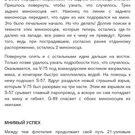
Пришлось повернуть, чтобы узнать, что случилось. Трех
задних миноносцев нет. Наконец по линии с заднего
миноносца передают, что один из них подорвался на мине.
Это было печальное начало. Но что делать! Долгие поиски в
темноте этих миноносцев, которые теперь остались где-то
далеко на западе, все равно ни к чему не приведут. Кроме
того, ведь при пострадавшем, согласно ранее отданному
распоряжению, остались 2 миноносца.
Повернули опять и с остальными идем дальше на восток.
Только позже удалось узнать подробности того, что случилось.
Оказывается, на V-75 под командирским мо­стиком взорвалась
мина, и кочегарки быстро наполнились водой. На помощь к
нему подошел S-57. Вдруг раздался новый страшный взрыв,
которым V-75 был разорван на три части. Этим же взрывом на
S-57 срывает главный паропровод, а вскоре он сам попадает
на мину и гибнет. G-89 спасает с обоих миноносцев их
экипажи.
МНИМЫЙ УСПЕХ
Между тем флотилия продолжает свой путь 21-узловым