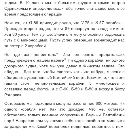
ходом. В 10 часов мы с большим трудом открыли остров
Оденсхольм и определились, чтобы точно знать свое место во
время предстоящей операции.
Наконец, от G-89 приходит радио, что V-75 и S-57 погибли…
Приходит второе радио, что G-89 повернул на запад и имеет
ход 30 узлов. Тем лучше. Значит, я могу спокойно продолжать
путь с 8 миноносцами. Пусть успех операции вознаградит нас
за потерю 2 кораблей.
Но где же неприятель? Или он опять предательски
предупрежден о нашем набеге? Ни одного корабля, ни одного
дозорного судна, хотя мы уже давно в Финском заливе. Это
обидно... Для того, чтобы сделать хоть что-нибудь, я решаю
обстрелять укрепленный Балтийский порт. Возможно, что в его
гавани стоят неприятельские корабли. 5 миноносцев я
оставляю перед бухтой, а с G-90, S-59 и S-56 я вхожу в бухту
Рогервик.
Осторожно мы подходим к молу на расстояние 600 метров. Ни
одного корабля нет. Как это досадно! Что же, остается
обстрелять только военные сооружения. Бедный Балтийский
порт! Напрасно там чувствуют себя так спокойно за минными
заграждениями. Какой переполох поднялся, вероятно, в нем,