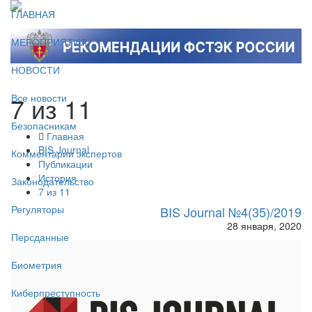
ГЛАВНАЯ
МЕРОПРИЯТИЯ
НОВОСТИ
7 из 11
Все новости
Безопасникам
Главная
BIS Journal
Комментарии экспертов
Публикации
История
Законодательство
7 из 11
Регуляторы
BIS Journal №4(35)/2019
28 января, 2020
Персданные
Биометрия
Киберпреступность