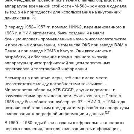
аппаратуре временной стойкости «М-503» комиссия сделала
вывод о её пригодности для использования на внутренних
[9
]
линиях связи
.
В период 1952–1957 гг. помимо НИИ-2, переименованного в
1966 г. в НИИ автоматики, были созданы и начали
функционировать промышленные научно-исследовательские
и проектные организации, в том числе ОКБ при заводе ВЭМ в
Пензе и при заводе КЭМЗ в Калуге. Они включились в
разработку и обеспечение промышленного выпуска
аппаратуры криптографической защиты телефонных
переговоров и телеграфной информации.
Несмотря на принятые меры, всё еще имело место
несоответствие между потребностями заказчиков –
Министерства обороны, КГБ СССР, других ведомств – и
возможностями промышленности. Учитывая это, в Пензе в
1958 году был образован дублер п/я 37 − НИИ-3, с 1964 года
назначенный головным предприятием разработки аппаратуры
[27
]
шифрования телеграфной информации и данных
.
В 1950 − 1960 годы были созданы шифровальные аппараты
первого поколения, позволявшие защищать информацию,