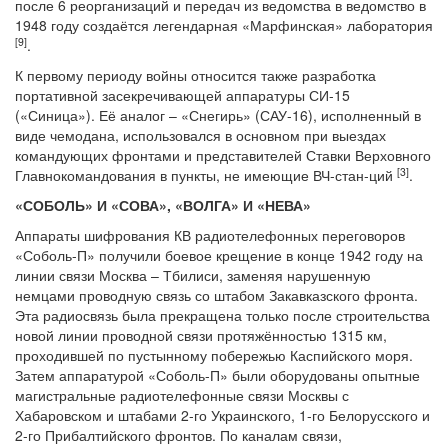
после 6 реорганизаций и передач из ведомства в ведомство в
1948 году создаётся легендарная «Марфинская» лаборатория
[9
]
.
К первому периоду войны относится также разработка
портативной засекречивающей аппаратуры СИ-15
(«Синица»). Её аналог – «Снегирь» (САУ-16), исполненный в
виде чемодана, использовался в основном при выездах
командующих фронтами и представителей Ставки Верховного
[3
]
Главнокомандования в пункты, не имеющие ВЧ-стан-ций
.
«СОБОЛЬ» И «СОВА», «ВОЛГА» И «НЕВА»
Аппараты шифрования КВ радиотелефонных переговоров
«Соболь-П» получили боевое крещение в конце 1942 году на
линии связи Москва – Тбилиси, заменяя нарушенную
немцами проводную связь со штабом Закавказского фронта.
Эта радиосвязь была прекращена только после строительства
новой линии проводной связи протяжённостью 1315 км,
проходившей по пустынному побережью Каспийского моря.
Затем аппаратурой «Соболь-П» были оборудованы опытные
магистральные радиотелефонные связи Москвы с
Хабаровском и штабами 2-го Украинского, 1-го Белорусского и
2-го Прибалтийского фронтов. По каналам связи,