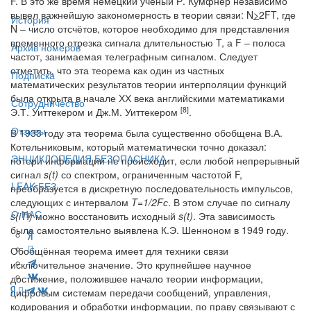
F. В это же время немецкий ученый Р. Кумфнер независимо
вывел важнейшую закономерность в теории связи: N
>
2FT, где
История
N – число отсчётов, которое необходимо для представления
временного отрезка сигнала длительностью T, а F – полоса
Архив номеров
частот, занимаемая телеграфным сигналом. Следует
отметить, что эта теорема как один из частных
Подписка
математических результатов теории интерполяции функций
была открыта в начале ХХ века английскими математиками
Сотрудничество
[8]
Э.Т. Уиттекером и Дж.М. Уиттекером
.
Отзывы
В 1933 году эта теорема была существенно обобщена В.А.
Котельниковым, который математически точно доказал:
ЭНЦИКЛОПЕДИЯ БЕЗОПАСНИКА
потери информации не происходит, если любой непрерывный
сигнал
s
(
t
)
со спектром, ограниченным частотой F,
LEAK-БЕЗ
преобразуется в дискретную последовательность импульсов,
следующих с интервалом
T
=1/2
F
с
. В этом случае по сигналу
О НАС
s
(
iTi
)
можно восстановить исходный
s
(
t
)
. Эта зависимость
была самостоятельно выявлена К.Э. Шенноном в 1949 году.
Обобщённая теорема имеет для техники связи
исключительное значение. Это крупнейшее научное
достижение, положившее начало теории информации,
цифровым системам передачи сообщений, управления,
кодирования и обработки информации, по праву связывают с