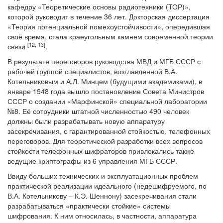
кафедру «Теоретические основы радиотехники (ТОР)»,
которой руководит в течение 36 лет. Докторская диссертация
«Теория потенциальной помехоустойчивости», опередившая
своё время, стала краеугольным камнем современной теории
[12, 13]
связи
.
В результате переговоров руководства МВД и МГБ СССР с
рабочей группой специалистов, возглавленной В.А.
Котельниковым и А.Л. Минцем (будущими академиками), в
январе 1948 года вышло постановление Совета Министров
СССР о создании «Марфинской» специальной лаборатории
№8. Её сотрудники штатной численностью 490 человек
должны были разрабатывать новую аппаратуру
засекречивания, с гарантированной стойкостью, телефонных
переговоров. Для теоретической разработки всех вопросов
стойкости телефонных шифраторов привлекались также
ведущие криптографы из 6 управления МГБ СССР.
Ввиду больших технических и эксплуатационных проблем
практической реализации идеального (недешифруемого, по
В.А. Котельникову – К.Э. Шеннону) засекречивания стали
разрабатываться «практически стойкие» системы
шифрования. К ним относилась, в частности, аппаратура