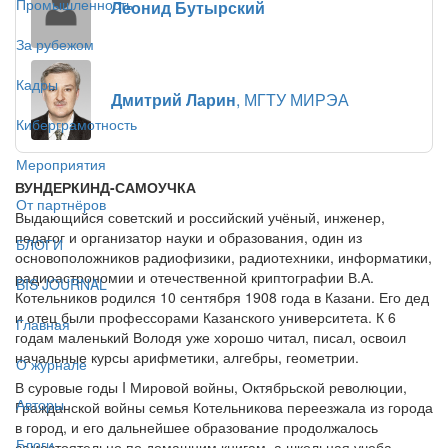
Промышленность
Леонид Бутырский
За рубежом
Кадры
Дмитрий Ларин
, МГТУ МИРЭА
Киберграмотность
Мероприятия
ВУНДЕРКИНД-САМОУЧКА
От партнёров
Выдающийся советский и российский учёный, инженер,
педагог и организатор науки и образования, один из
БЛОГИ
основоположников радиофизики, радиотехники, информатики,
радиоастрономии и отечественной криптографии В.А.
BIS JOURNAL
Котельников родился 10 сентября 1908 года в Казани. Его дед
и отец были профессорами Казанского университета. К 6
Главная
годам маленький Володя уже хорошо читал, писал, освоил
начальные курсы арифметики, алгебры, геометрии.
О журнале
В суровые годы I Мировой войны, Октябрьской революции,
Авторы
Гражданской войны семья Котельникова переезжала из города
в город, и его дальнейшее образование продолжалось
Блоги
самостоятельно по домашним книгам, а школьная учеба