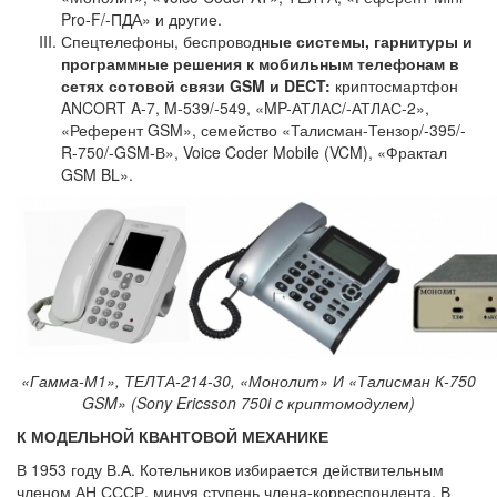
Pro-F/-ПДА» и другие.
Спецтелефоны, беспровод
ные системы, гарнитуры и
программные решения к мобильным телефонам в
сетях сотовой связи GSM и DECT
:
криптосмартфон
ANCORT A-7, M-539/-549, «MP-АТЛАС/-АТЛАС-2»,
«Референт GSM», семейство «Талисман-Тензор/-395/-
R-750/-GSM-В», Voice Coder Mobile (VCM), «Фрактал
GSM BL».
«Гамма-М1», ТЕЛТА-214-30, «Монолит» И «Талисман К-750
GSM» (Sony Ericsson 750i c криптомодулем)
К МОДЕЛЬНОЙ КВАНТОВОЙ МЕХАНИКЕ
В 1953 году В.А. Котельников избирается действительным
членом АН СССР, минуя ступень члена-корреспондента. В