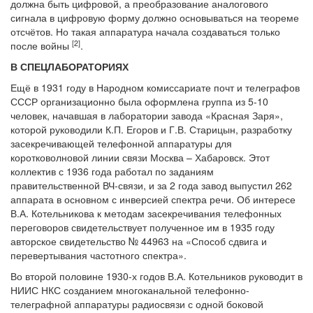
должна быть цифровой, а преобразование аналогового
сигнала в цифровую форму должно основываться на теореме
отсчётов. Но такая аппаратура начала создаваться только
[2
]
после войны
.
В СПЕЦЛАБОРАТОРИЯХ
Ещё в 1931 году в Народном комиссариате почт и телеграфов
СССР организационно была оформлена группа из 5-10
человек, начавшая в лаборатории завода «Красная Заря»,
которой руководили К.П. Егоров и Г.В. Старицын, разработку
засекречивающей телефонной аппаратуры для
коротковолновой линии связи Москва – Хабаровск. Этот
коллектив с 1936 года работал по заданиям
правительственной ВЧ-связи, и за 2 года завод выпустил 262
аппарата в основном с инверсией спектра речи. Об интересе
В.А. Котельникова к методам засекречивания телефонных
переговоров свидетельствует полученное им в 1935 году
авторское свидетельство № 44963 на «Способ сдвига и
перевертывания частотного спектра».
Во второй половине 1930-х годов В.А. Котельников руководит в
НИИС НКС созданием многоканальной телефонно-
телеграфной аппаратуры радиосвязи с одной боковой