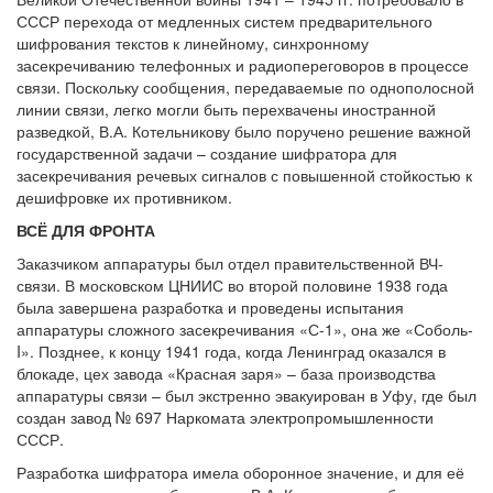
СССР перехода от медленных систем предварительного
шифрования текстов к линейному, синхронному
засекречиванию телефонных и радиопереговоров в процессе
связи. Поскольку сообщения, передаваемые по однополосной
линии связи, легко могли быть перехвачены иностранной
разведкой, В.А. Котельникову было поручено решение важной
государственной задачи – создание шифратора для
засекречивания речевых сигналов с повышенной стойкостью к
дешифровке их противником.
ВСЁ ДЛЯ ФРОНТА
Заказчиком аппаратуры был отдел правительственной ВЧ-
связи. В московском ЦНИИС во второй половине 1938 года
была завершена разработка и проведены испытания
аппаратуры сложного засекречивания «С-1», она же «Соболь-
I». Позднее, к концу 1941 года, когда Ленинград оказался в
блокаде, цех завода «Красная заря» – база производства
аппаратуры связи – был экстренно эвакуирован в Уфу, где был
создан завод № 697 Наркомата электропромышленности
СССР.
Разработка шифратора имела оборонное значение, и для её