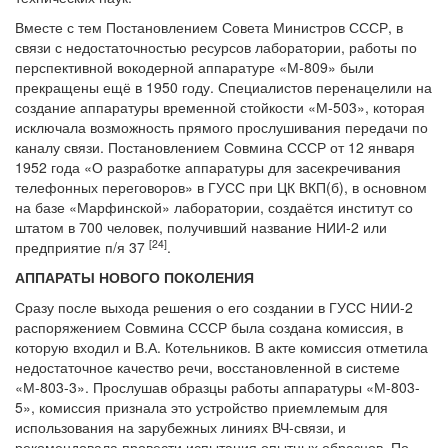
Вместе с тем Постановлением Совета Министров СССР, в
связи с недостаточностью ресурсов лаборатории, работы по
перспективной вокодерной аппаратуре «М-809» были
прекращены ещё в 1950 году. Специалистов перенацелили на
создание аппаратуры временной стойкости «М-503», которая
исключала возможность прямого прослушивания передачи по
каналу связи. Постановлением Совмина СССР от 12 января
1952 года «О разработке аппаратуры для засекречивания
телефонных переговоров» в ГУСС при ЦК ВКП(б), в основном
на базе «Марфинской» лаборатории, создаётся институт со
штатом в 700 человек, получивший название НИИ-2 или
[24
]
предприятие п/я 37
.
АППАРАТЫ НОВОГО ПОКОЛЕНИЯ
Сразу после выхода решения о его создании в ГУСС НИИ-2
распоряжением Совмина СССР была создана комиссия, в
которую входил и В.А. Котельников. В акте комиссия отметила
недостаточное качество речи, восстановленной в системе
«М-803-3». Прослушав образцы работы аппаратуры «М-803-
5», комиссия признала это устройство приемлемым для
использования на зарубежных линиях ВЧ-связи, и
рекомендовала провести испытания опытных образцов. По