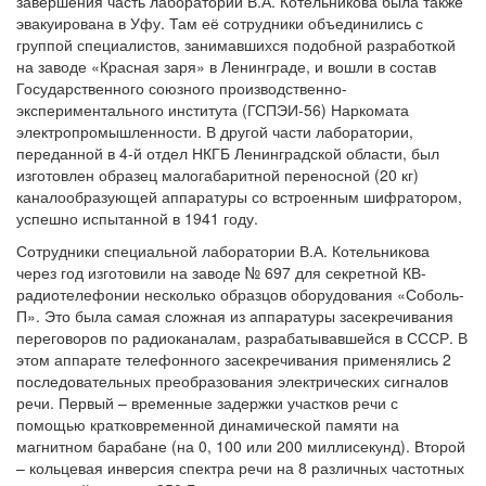
завершения часть лаборатории В.А. Котельникова была также
эвакуирована в Уфу. Там её сотрудники объединились с
группой специалистов, занимавшихся подобной разработкой
на заводе «Красная заря» в Ленинграде, и вошли в состав
Государственного союзного производственно-
экспериментального института (ГСПЭИ-56) Наркомата
электропромышленности. В другой части лаборатории,
переданной в 4-й отдел НКГБ Ленинградской области, был
изготовлен образец малогабаритной переносной (20 кг)
каналообразующей аппаратуры со встроенным шифратором,
успешно испытанной в 1941 году.
Сотрудники специальной лаборатории В.А. Котельникова
через год изготовили на заводе № 697 для секретной КВ-
радиотелефонии несколько образцов оборудования «Соболь-
П». Это была самая сложная из аппаратуры засекречивания
переговоров по радиоканалам, разрабатывавшейся в СССР. В
этом аппарате телефонного засекречивания применялись 2
последовательных преобразования электрических сигналов
речи. Первый – временные задержки участков речи с
помощью кратковременной динамической памяти на
магнитном барабане (на 0, 100 или 200 миллисекунд). Второй
– кольцевая инверсия спектра речи на 8 различных частотных