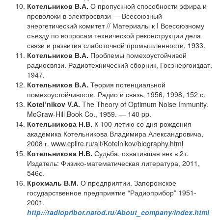
Котельников
В.А.
О пропускной способности эфира и
проволоки в электросвязи — Всесоюзный
энергетический комитет // Материалы к I Всесоюзному
съезду по вопросам технической реконструкции дела
связи и развития слаботочной промышленности, 1933.
Котельников
В.А.
Проблемы помехоустойчивой
радиосвязи. Радиотехнический сборник, Госэнергоиздат,
1947.
Котельников В.А.
Теория потенциальной
помехоустойчивости. Радио и связь, 1956, 1998, 152 с.
Kotel’nikov
V.A.
The Theory of Optimum Noise Immunity.
McGraw-Hill Book Co., 1959. — 140 pp.
Котельникова
Н.В.
К 100-летию со дня рождения
академика Котельникова Владимира Александровича,
2008 г. www.cplire.ru/alt/Kotelnikov/biography.html
Котельникова
Н.В.
Судьба, охватившая век в 2т.
Издатель: Физико-математическая литература, 2011,
546с.
Крохмаль
В.М.
О предприятии. Запорожское
государственное предприятие “Радиоприбор” 1951-
2001.
http://radiopribor.narod.ru/About_company/index.html