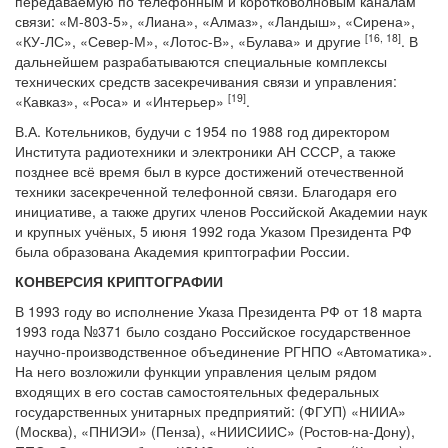
передаваемую по телефонным и коротковолновым каналам
связи: «М-803-5», «Лиана», «Алмаз», «Ландыш», «Сирена»,
[16, 18
]
«КУ-ЛС», «Север-М», «Лотос-В», «Булава» и другие
. В
дальнейшем разрабатываются специальные комплексы
технических средств засекречивания связи и управления:
[19
]
«Кавказ», «Роса» и «Интерьер»
.
В.А. Котельников, будучи с 1954 по 1988 год директором
Института радиотехники и электроники АН СССР, а также
позднее всё время был в курсе достижений отечественной
техники засекреченной телефонной связи. Благодаря его
инициативе, а также других членов Российской Академии наук
и крупных учёных, 5 июня 1992 года Указом Президента РФ
была образована Академия криптографии России.
КОНВЕРСИЯ КРИПТОГРАФИИ
В 1993 году во исполнение Указа Президента РФ от 18 марта
1993 года №371 было создано Российское государственное
научно-производственное объединение РГНПО «Автоматика».
На него возложили функции управления целым рядом
входящих в его состав самостоятельных федеральных
государственных унитарных предприятий: (ФГУП) «НИИА»
(Москва), «ПНИЭИ» (Пенза), «НИИСИИС» (Ростов-на-Дону),