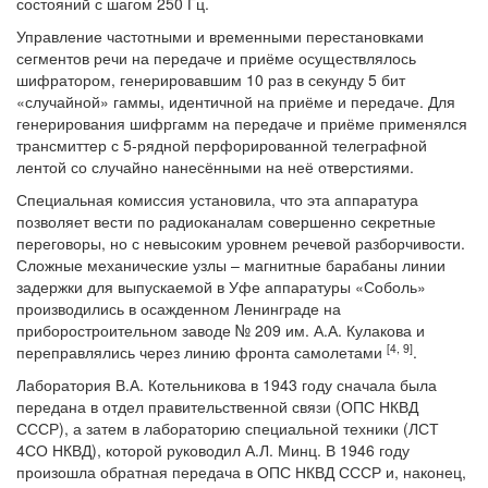
состояний с шагом 250 Гц.
Управление частотными и временными перестановками
сегментов речи на передаче и приёме осуществлялось
шифратором, генерировавшим 10 раз в секунду 5 бит
«случайной» гаммы, идентичной на приёме и передаче. Для
генерирования шифргамм на передаче и приёме применялся
трансмиттер с 5-рядной перфорированной телеграфной
лентой со случайно нанесёнными на неё отверстиями.
Специальная комиссия установила, что эта аппаратура
позволяет вести по радиоканалам совершенно секретные
переговоры, но с невысоким уровнем речевой разборчивости.
Сложные механические узлы – магнитные барабаны линии
задержки для выпускаемой в Уфе аппаратуры «Соболь»
производились в осажденном Ленинграде на
приборостроительном заводе № 209 им. А.А. Кулакова и
[4, 9
]
переправлялись через линию фронта самолетами
.
Лаборатория В.А. Котельникова в 1943 году сначала была
передана в отдел правительственной связи (ОПС НКВД
СССР), а затем в лабораторию специальной техники (ЛСТ
4СО НКВД), которой руководил А.Л. Минц. В 1946 году
произошла обратная передача в ОПС НКВД СССР и, наконец,