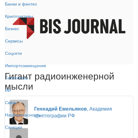
Банки и финтех
Криптоактивы
Бизнес
Сервисы
Соцсети
Импортозамещение
Гигант радиоинженерной
Технологии
мысли
ИИ
Связь
Геннадий Емельянов
, Академия
Нацбезопасность
криптографии РФ
Санкции