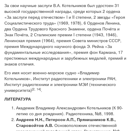
За свои научные заслуги В.А. Котельников был удостоен 31
высокой государственной награды, среди которых 2 ордена
«За заслуги перед отечеством» I и II степени, 2 звезды «Героя
Социалистического труда» (1969, 1978), 6 Орденов Ленина,
два Ордена Трудового Красного Знамени, ордена Почёта и
Знак Почёта, 2 Сталинские премии I степени (1943, 1946),
Ленинская премия (1964), премия Совета министров СССР,
премия Международного научного фонда Э. Рейна «За
фундаментальные исследования», премия фон Кармана, 17
престижных международных и зарубежных медалей, премий и
знаков отличия.
Его имя носит военно-морское судно «Владимир
Котельников», Институт радиотехники и электроники РАН,
Институт радиотехники и электроники МЭИ (технического
[2
,
14
]
университета)
.
ЛИТЕРАТУРА
Академик Владимир Александрович Котельников (К 90-
летию со дня рождения). Радиотехника, №8, 1998.
Андреев
Н.Н., Петерсон А.П., Прянишников К.В.,
Старовойтов А.В.
Основоположник отечественной
засекреченной телефонной связи. Радиотехника, №8,