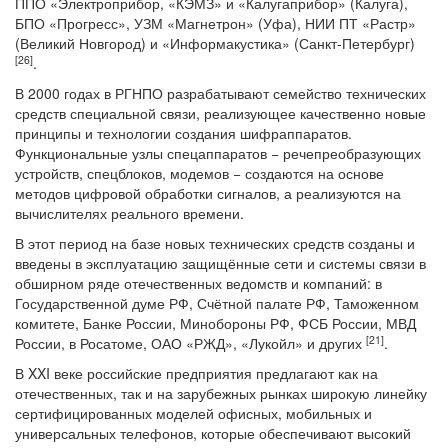
ППО «Электроприбор, «КЭМЗ» и «Калугаприбор» (Калуга),
БПО «Прогресс», УЗМ «Магнетрон» (Уфа), НИИ ПТ «Растр»
(Великий Новгород) и «Информакустика» (Санкт-Петербург)
[26
]
.
В 2000 годах в РГНПО разрабатывают семейство технических
средств специальной связи, реализующее качественно новые
принципы и технологии создания шифраппаратов.
Функциональные узлы спецаппаратов − речепреобразующих
устройств, спецблоков, модемов − создаются на основе
методов цифровой обработки сигналов, а реализуются на
вычислителях реального времени.
В этот период на базе новых технических средств созданы и
введены в эксплуатацию защищённые сети и системы связи в
обширном ряде отечественных ведомств и компаний: в
Государственной думе РФ, Счётной палате РФ, Таможенном
комитете, Банке России, Минобороны РФ, ФСБ России, МВД
[21
]
России, в Росатоме, ОАО «РЖД», «Лукойл» и других
.
В XXI веке российские предприятия предлагают как на
отечественных, так и на зарубежных рынках широкую линейку
сертифицированных моделей офисных, мобильных и
универсальных телефонов, которые обеспечивают высокий