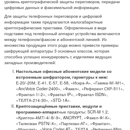
уровень криптографической защиты переговоров, передачи
цифровых данных и факсимильной информации.
Для защиты телефонных переговоров и цифровой
информации также предлагаются малогабаритные
криптографические приставки. Оформленные в виде
подставки под телефонный аппарат устройства включаются
между телефоном/факсом и абонентской линией. Из
множества продукции этого рода можно привести примеры
шифрующей аппаратуры 3 основных классов, которая
способна успешно конкурировать с изделиями ведущих
западных производителей:
Настольные офисные абонентские модели со
встроенным шифратором, гарнитуры к ним:
Е-20/-20М, Е-41, Е-57, Е-58, «Искра-А», «Гамма-М/-М1»,
«AncVoice Coder-2400», «Факел», «Референт СКР-511»,
«Фрактал-1/-2», «Фрактал IP», «Фрактал ISDN»,
«ТЕЛТА-214-30», «STD-1A».
Криптозащищённые приставки, модули и
программно-аппарат
ные продукты: SCR-M 1.2,
«Криптон-4М7/-4/-8/-9», ANCRYPT, «Факел-Ф/-К»,
«Талисман PSTN/-К», «Партизан-АТ», «Фрактал»,
«Монолит», «Voice Coder-AT», ТЕЛТА, «Референт-Mini-