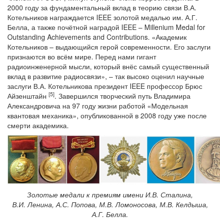
2000 году за фундаментальный вклад в теорию связи В.А.
Котельников награждается IEEE золотой медалью им. А.Г.
Белла, а также почётной наградой IEEE – Millenium Medal for
Outstanding Achievements and Contributions. «Академик
Котельников – выдающийся герой современности. Его заслуги
признаются во всём мире. Перед нами гигант
радиоинженерной мысли, который внёс самый существенный
вклад в развитие радиосвязи», – так высоко оценил научные
заслуги В.А. Котельникова президент IEEE профессор Брюс
[5
]
Айзенштайн
. Завершился творческий путь Владимира
Александровича на 97 году жизни работой «Модельная
квантовая механика», опубликованной в 2008 году уже после
смерти академика.
Золотые медали к премиям имени И.В. Сталина,
В.И. Ленина, А.С. Попова, М.В. Ломоносова, М.В. Келдыша,
А.Г. Белла.