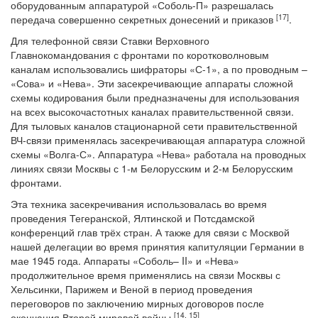
оборудованным аппаратурой «Соболь-П» разрешалась
[17
]
передача совершенно секретных донесений и приказов
.
Для телефонной связи Ставки Верховного
Главнокомандования с фронтами по коротковолновым
каналам использовались шифраторы «С-1», а по проводным –
«Сова» и «Нева». Эти засекречивающие аппараты сложной
схемы кодирования были предназначены для использования
на всех высокочастотных каналах правительственной связи.
Для тыловых каналов стационарной сети правительственной
ВЧ-связи применялась засекречивающая аппаратура сложной
схемы «Волга-С». Аппаратура «Нева» работала на проводных
линиях связи Москвы с 1-м Белорусским и 2-м Белорусским
фронтами.
Эта техника засекречивания использовалась во время
проведения Тегеранской, Ялтинской и Потсдамской
конференций глав трёх стран. А также для связи с Москвой
нашей делегации во время принятия капитуляции Германии в
мае 1945 года. Аппараты «Соболь– II» и «Нева»
продолжительное время применялись на связи Москвы с
Хельсинки, Парижем и Веной в период проведения
переговоров по заключению мирных договоров после
[14, 15]
окончания Второй мировой войны
.