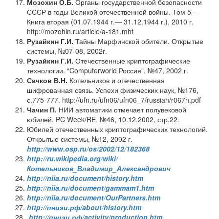
Мозохин О.Б.
Органы государственной безопасности
СССР в годы Великой отечественной войны. Том 5 –
Книга вторая (01.07.1944 г.— 31.12.1944 г.), 2010 г.
http://mozohin.ru/article/a-181.mht
Рузайкин
Г.И.
Тайны Марфинской обители. Открытые
системы, №07-08, 2002г.
Рузайкин
Г.И.
Отечественные криптографические
технологии. “Computerworld Россия”, №47, 2002 г.
Сачков
В.Н.
Котельников и отечественная
шифрованная связь. Успехи физических наук, №176,
с.775-777. http://ufn.ru/ufn06/ufn06_7/russian/r067h.pdf
Чачин
П.
НИИ автоматики отмечает полувековой
юбилей. PC Week/RE, №46, 10.12.2002, стр.22.
Юбилей отечественных криптографических технологий.
Открытые системы, №12, 2002 г.
http://www.osp.ru/os/2002/12/182368
http://ru.wikipedia.org/wiki/
Котельников_Владимир_Александрович
http://niia.ru/document/history.htm
http://niia.ru/document/gammam1.htm
http://niia.ru/document/OurPartners.htm
http://пниэи.рф/about/history.htm
http://пниэи.рф/activity/production.htm