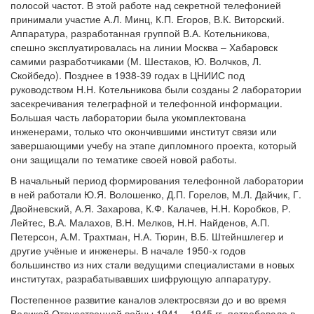
полосой частот. В этой работе над секретной телефонией
принимали участие А.Л. Минц, К.П. Егоров, В.К. Виторский.
Аппаратура, разработанная группой В.А. Котельникова,
спешно эксплуатировалась на линии Москва – Хабаровск
самими разработчиками (М. Шестаков, Ю. Волчков, Л.
Скойбедо). Позднее в 1938-39 годах в ЦНИИС под
руководством Н.Н. Котельникова были созданы 2 лаборатории
засекречивания телеграфной и телефонной информации.
Большая часть лаборатории была укомплектована
инженерами, только что окончившими институт связи или
завершающими учебу на этапе дипломного проекта, который
они защищали по тематике своей новой работы.
В начальный период формирования телефонной лаборатории
в ней работали Ю.Я. Волошенко, Д.П. Горелов, М.Л. Дайчик, Г.
Двойневский, А.Я. Захарова, К.Ф. Калачев, Н.Н. Коробков, Р.
Лейтес, В.А. Малахов, В.Н. Мелков, Н.Н. Найденов, А.П.
Петерсон, А.М. Трахтман, Н.А. Тюрин, В.Б. Штейншлегер и
другие учёные и инженеры. В начале 1950-х годов
большинство из них стали ведущими специалистами в новых
институтах, разрабатывавших шифрующую аппаратуру.
Постепенное развитие каналов электросвязи до и во время
Великой Отечественной войны 1941 – 1945 гг. потребовало в