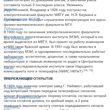
составила только 3 последних класса. Увлекаясь
Читалка
радиотехникой, Владимир в 1926 году поступил на
электротехнический факультет МВТУ им. Н.Э. Баумана и
Рекомендации ФСТЭК
одновременно посещал слушателем интересующие его курсы
физико-математического факультета МГУ.
Публикации
В 1930 году по окончании электротехнического факультета
Московского энергетического института (МЭИ), который в это
Все публикации
время выделился из МВТУ, был принят на работу инженером
в НИИ связи Красной армии. В 1931 году был зачислен в
О главном
аспирантуру МЭИ, и одновременно последовательно работал
лаборантом, ассистентом, доцентом, а также начальником
Регуляторы
лаборатории и главным инженером по радио в Центральном
научно-исследовательском институте связи Народного
Банки
[14,
15
]
комиссариата почт и телеграфов (НИИС НКПиТ)
.
Угрозы и решения
ОПЕРЕЖАЮЩЕЕ ОТКРЫТИЕ
В 1924 году инженер-электрик швед Г. Найквист, работавший
Инфраструктура
над вопросами теории передачи телеграфных сигналов,
описал фундаментальную теорему отсчётов, согласно которой
Деловые мероприятия
частота отсчётов должна, по крайней мере, в 2 раза
превышать верхнюю частоту спектра передаваемого сигнала
Субъекты