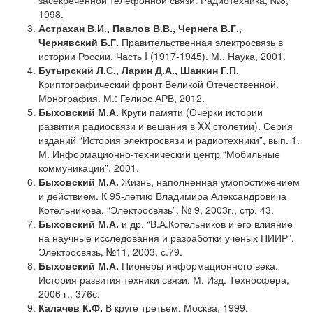
1998.
Астрахан
В.И., Павлов В.В., Чернега В.Г.,
Чернявский Б.Г.
Правительственная электросвязь в
истории России. Часть I (1917-1945). М., Наука, 2001.
Бутырский
Л.С., Ларин Д.А., Шанкин Г.П.
Криптографический фронт Великой Отечественной.
Монография. М.: Гелиос АРВ, 2012.
Быховский М.А.
Круги памяти (Очерки истории
развития радиосвязи и вешания в XX столетии). Серия
изданий “История электросвязи и радиотехники”, вып. 1.
М. Информационно-технический центр “Мобильные
коммуникации”, 2001.
Быховский М.А.
Жизнь, наполненная умопостижением
и действием. К 95-летию Владимира Александровича
Котельникова. “Электросвязь”, № 9, 2003г., стр. 43.
Быховский М.А.
и др. “В.А.Котельников и его влияние
на научные исследования и разработки ученых НИИР”.
Электросвязь, №11, 2003, с.79.
Быховский М.А.
Пионеры информационного века.
История развития техники связи. М. Изд. Техносфера,
2006 г., 376с.
Калачев К.Ф.
В круге третьем. Москва, 1999.