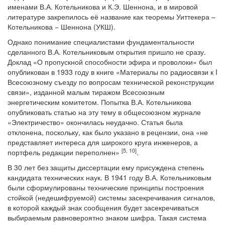
именами В.А. Котельникова и К.Э. Шеннона, и в мировой
литературе закрепилось её название как теоремы Уиттекера –
Котельникова − Шеннона (УКШ).
Однако понимание специалистами фундаментальности
сделанного В.А. Котельниковым открытия пришло не сразу.
Доклад «О пропускной способности эфира и проволоки» был
опубликован в 1933 году в книге «Материалы по радиосвязи к I
Всесоюзному съезду по вопросам технической реконструкции
связи», изданной малым тиражом Всесоюзным
энергетическим комитетом. Попытка В.А. Котельникова
опубликовать статью на эту тему в общесоюзном журнале
«Электричество» окончилась неудачно. Статья была
отклонена, поскольку, как было указано в рецензии, она «не
представляет интереса для широкого круга инженеров, а
[5, 10
]
портфель редакции переполнен»
.
В 30 лет без защиты диссертации ему присуждена степень
кандидата технических наук. В 1941 году В.А. Котельниковым
были сформулированы технические принципы построения
стойкой (недешифруемой) системы засекречивания сигналов,
в которой каждый знак сообщения будет засекречиваться
выбираемым равновероятно знаком шифра. Такая система