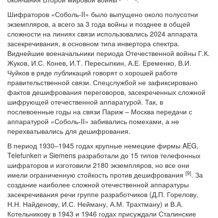
Шифраторов «Соболь-II» было выпущено около полусотни
экземпляров, а всего за 3 года войны и позднее в общей
сложности на линиях связи использовались 2024 аппарата
засекречивания, в основном типа инвертора спектра.
Виднейшие военачальники периода Отечественной войны Г.К.
Жуков, И.С. Конев, И.Т. Пересыпкин, А.Е. Еременко, В.И.
Чуйков в ряде публикаций говорят о хорошей работе
правительственной связи. Спецслужбой не зафиксировано
фактов дешифрования переговоров, засекреченных сложной
шифрующей отечественной аппаратурой. Так, в
послевоенные годы на связи Париж – Москва передачи с
аппаратурой «Соболь-II» забивались помехами, а не
перехватывались для дешифрования.
В период 1930–1945 годах крупные немецкие фирмы AEG,
Telefunken и Siemens разработали до 15 типов телефонных
шифраторов и изготовили 2180 экземпляров, но все они
[9]
имели ограниченную стойкость против дешифрования
. За
создание наиболее сложной отечественной аппаратуры
засекречивания речи группе разработчиков (Д.П. Горелову,
Н.Н. Найденову, И.С. Нейману, А.М. Трахтману) и В.А.
Котельникову в 1943 и 1946 годах присуждали Сталинские