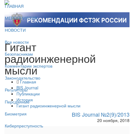
ГЛАВНАЯ
МЕРОПРИЯТИЯ
НОВОСТИ
Гигант
Все новости
радиоинженерной
Безопасникам
мысли
Комментарии экспертов
Законодательство
Главная
BIS Journal
Регуляторы
Публикации
История
Персданные
Гигант радиоинженерной мысли
BIS Journal №2(9)/2013
Биометрия
20 ноября, 2018
Киберпреступность