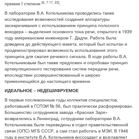
[6, 7 17, 23]
премии I степени
.
В лаборатории В.А. Котельникова проводились также
исследования возможностей создания аппаратуры
засекречивания с использованием принципа полосного
вокодера – выделения основного тона речи, открытого в 1939
году американским инженером Г. Дадли. Работа была
доведена до действующего макета, который был испытан и
продемонстрировал возможность использования этого
принципа для сжатия речевого сигнала. В ходе работы В.А.
Котельниковым был также предложен и опробован принцип
артикуляционного тестирования систем передачи речи,
впоследствии усовершенствованный и широко
применяющийся до настоящего времени.
ИДЕАЛЬНОЕ − НЕДЕШИФРУЕМОЕ
В первые послевоенные годы коллектив специалистов,
работавший в ГСПЭИ № 56, был практически расформирован.
Большинство сотрудников завода «Красная Заря»
возвратились в Ленинград, сотрудники лаборатории В.А.
Котельникова были переведены в отдел правительственной
связи (ОПС) МГБ СССР, а сам стал работать в МЭИ. В 1946
году в институте В.А. Котельников воссоздает и возглавляет