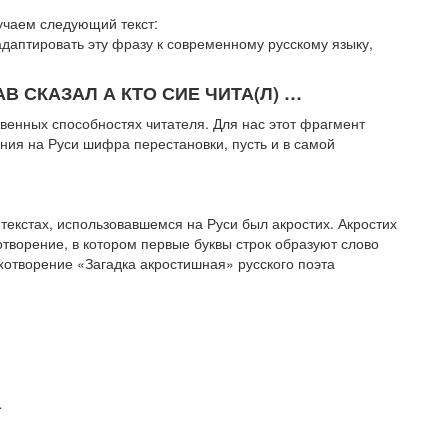
учаем следующий текст:
ровать эту фразу к современному русскому языку,
В СКАЗАЛ А КТО СИЕ ЧИТА(Л) …
венных способностях читателя. Для нас этот фрагмент
ения на Руси шифра перестановки, пусть и в самой
кстах, использовавшемся на Руси был акростих. Акростих
ихотворение, в котором первые буквы строк образуют слово
хотворение «Загадка акростишная» русского поэта
.