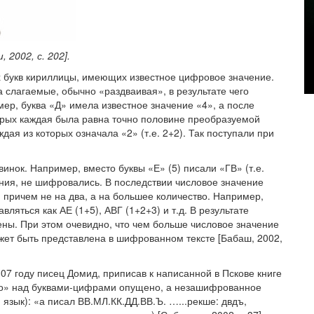
 2002, с. 202].
 букв кириллицы, имеющих известное цифровое значение.
 слагаемые, обычно «раздваивая», в результате чего
ер, буква «Д» имела известное значение «4», а после
орых каждая была равна точно половине преобразуемой
дая из которых означала «2» (т.е. 2+2). Так поступали при
нок. Например, вместо буквы «Е» (5) писали «ГВ» (т.е.
ения, не шифровались. В последствии числовое значение
 причем не на два, а на большее количество. Например,
ляться как АЕ (1+5), АВГ (1+2+3) и т.д. В результате
ны. При этом очевидно, что чем больше числовое значение
жет быть представлена в шифрованном тексте [Бабаш, 2002,
7 году писец Домид, приписав к написанной в Пскове книге
ло» над буквами-цифрами опущено, а незашифрованное
зык): «а писал ВВ.МЛ.КК.ДД.ВВ.Ъ. …...рекше: двдъ,