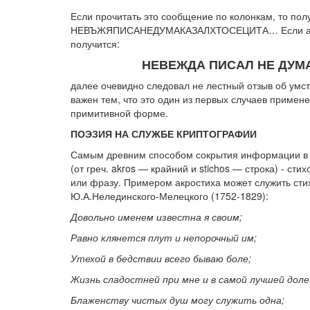
Если прочитать это сообщение по колонкам, то пол
НЕВЪЖЯПИСАНЕДУМАКАЗАЛХТОСЕЦИТА… Если адапти
получится:
НЕВЕЖДА ПИСАЛ НЕ ДУМА
далее очевидно следовал не лестный отзыв об умст
важен тем, что это один из первых случаев примен
примитивной форме.
ПОЭЗИЯ НА СЛУЖБЕ КРИПТОГРАФИИ
Самым древним способом сокрытия информации в те
(от греч. akros — крайний и stichos — строка) - ст
или фразу. Примером акростиха может служить сти
Ю.А.Нелединского-Мелецкого (1752-1829):
Довольно именем известна я своим;
Равно клянется плут и непорочный им;
Утехой в бедствии всего бываю боле;
Жизнь сладостней при мне и в самой лучшей доле
Блаженству чистых душ могу служить одна;