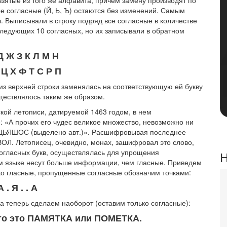
е согласные (Й, Ь, Ъ) остаются без изменений. Самым
Выписывали в строку подряд все согласные в количестве
оследующих 10 согласных, но их записывали в обратном
Д Ж З К Л М Н
Ц Х Ф Т С Р П
з верхней строки заменялась на соответствующую ей букву
ществлялось таким же образом.
ой летописи, датируемой 1463 годом, в нем
: «А прочих его чудес великое множество, невозможно ни
ть ЦЬЯШОС (выделено авт.)». Расшифровывая последнее
ОЛ. Летописец, очевидно, монах, зашифровал это слово,
согласных букв, осуществлялась для упрощения
Н
м языке несут больше информации, чем гласные. Приведем
ко гласные, пропущенные согласные обозначим точками:
А . Я . . А
 а теперь сделаем наоборот (оставим только согласные):
, что это ПАМЯТКА или ПОМЕТКА.