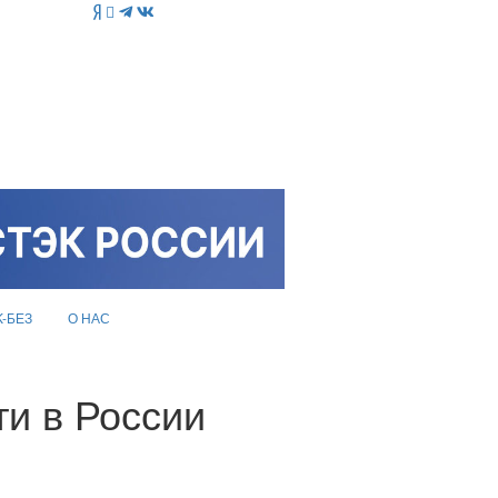
K-БЕЗ
О НАС
и в России