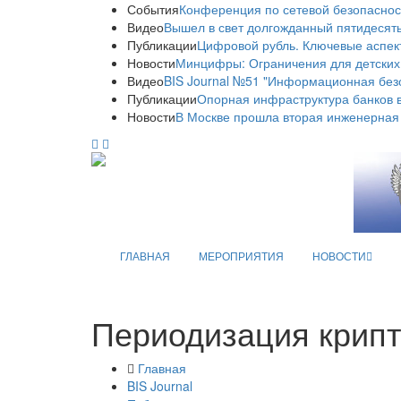
События
Конференция по сетевой безопаснос
Видео
Вышел в свет долгожданный пятидесяты
Публикации
Цифровой рубль. Ключевые аспек
Новости
Минцифры: Ограничения для детских
Видео
BIS Journal №51 "Информационная без
Публикации
Опорная инфраструктура банков в
Новости
В Москве прошла вторая инженерная
ГЛАВНАЯ
МЕРОПРИЯТИЯ
НОВОСТИ
Периодизация крипт
Главная
BIS Journal