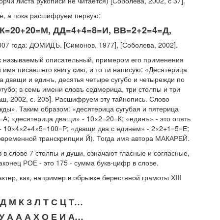
орчи листа рукописи не читается) [Соболева, 2002, с 37].
же, а пока расшифруем первую:
К=20+20=М, ДД=4+4=8=И, ВВ=2+2=4=Д,
07 года: ДОМИДЪ. [Симонов, 1977], [Соболева, 2002].
к называемый описательный, примером его применения
 имя писавшего книгу сию, и то ти написую: «Десятерица
а дващи и единъ, десятья четыре сугубо и четырежди по
губо; в семь имени словъ седмерица, три столпы и три
ш, 2002, с. 205]. Расшифруем эту тайнопись. Слово
жды». Таким образом: «десятерица сугубая и пятерица
=А; «десятерица дващи» - 10×2=20=К; «единъ» - это опять
 - 10×4×2+4×5=100=Р; «дващи два с единем» - 2×2+1=5=Е;
современной транскрипции Й). Тогда имя автора МАКАРЕЙ.
 в слове 7 столпы и души, означают гласные и согласные,
наконец РОЕ - это 175 - сумма букв-цифр в слове.
тер, как, например в обрывке берестяной грамоты ХIII
 Д М К З Л Т С Ц Т…
 У А А А Х О Е И А…