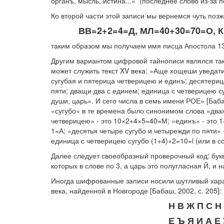
органъ, мысль, истина...» (последнее слово из-за п
Ко второй части этой записи мы вернемся чуть поз
ВВ=2+2=4=Д, МЛ=40+30=70=О, К
таким образом мы получаем имя писца Апостола 13
Другим вариантом цифровой тайнописи являлся та
может служить текст XV века: «Аще хощеши уведати
сугубая и пятерица четверицею и единъ; десятериц
пяти; дващи два с единем; единица с четверицею су
души, царь». И сего числа в семь имени РОЕ» [Баба
«сугубо» в те времена было синонимом слова «два
четверицею» - это 10×2+4×5=40=М; «единъ» - это 1
1=А; «десятья четыре сугубо и четырежди по пяти»
единица с четверицею сугубо (1+4)×2=10=i (или в 
Далее следует своеобразный проверочный код: букв
которых в слове по 3, а царь это полугласная Й, и 
Иногда шифрованные записи носили шутливый харак
века, найденной в Новгороде [Бабаш, 2002, с. 205]:
Н В Ж П С Н
Е Ъ Я И А Е