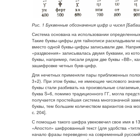
Рис. 1 Буквенные обозначения цифр и чисел [Бабаш,
Система основана на использовании определенных
Такие буквы-цифры для тайнописи раскладывали на
вместо одной буквы-цифры записывали две. Наприм
«раздвоения» записывалась двумя буквами, из кот
буквы, например, писали рядом две буквы «ВВ», каж
зашифровке четных букв-цифр.
Для нечетных применяли пары приближенных полови
3+2). При этом буквы, не имеющие числового знач
буквы стали разбивать на произвольные слагаемые,
буква S=6, помимо традиционного ГГ, могла представ
получается простейшая система многозначной заме
буквы, тем большим количеством вариантов она мо
с. 204].
С помощью такого шифра увековечил свое имя в 130
«Апостол» шифрованный текст (для удобства «тит
начало фразы переведено на современный русский я