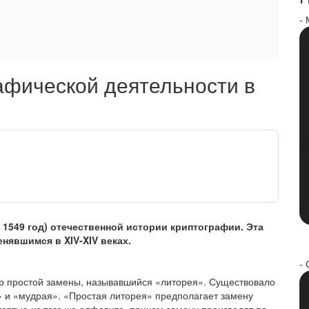
-
афической деятельности в
 1549 год) отечественной истории криптографии. Эта
нявшимся в XIV-XIV веках.
- 
р простой замены, называвшийся «литорея». Существовало
» и «мудрая». «Простая литорея» предполагает замену
взятые из того же алфавита, причем замену производят по