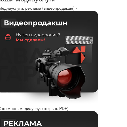
 Медиауслуги, реклама (видеопродакшн) -
Стоимость медиауслуг (открыть PDF) -