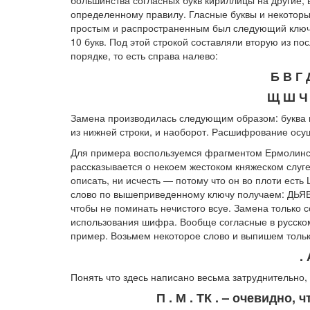
определенному правилу. Гласные буквы и некоторы
простым и распространенным был следующий ключ. 
10 букв. Под этой строкой составляли вторую из п
порядке, то есть справа налево:
Б В Г 
Щ Ш Ч 
Замена производилась следующим образом: буква и
из нижней строки, и наоборот. Расшифрование осу
Для примера воспользуемся фрагментом Ермолинск
рассказывается о некоем жестоком княжеском слуге
описать, ни исчесть — потому что он во плоти ес
слово по вышеприведенному ключу получаем: ДЬЯВ
чтобы не поминать нечистого всуе. Замена только 
использования шифра. Вообще согласные в русско
пример. Возьмем некоторое слово и выпишем толь
. 
Понять что здесь написано весьма затруднительно,
П . М . ТК . – очевидно