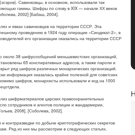
эсэров). Савинковцы, в основном, использовали так
омощью гаммы. Шифры по слову в XIX — начале ХХ веков
болева, 2002] [Бабаш, 2004].
лях и явках савинковцев на территории СССР. Эта
пешному проведению в 1924 году операции «Синдикат-2», в
уководителей его организации оказались на территории СССР
о около 38 шифрсообщений меньшевистских организаций,
становлены 65 конспиративных адресов, а также пароли и
аскрыт ряд шифров различных монархических организаций.
ки информация оказалась крайне полезной для советских
 помимо шифров, монархисты использовали и код на 1000
пецотдела.
Н
нализ шифрматериалов царских правоохранительных
сло сотрудников и агентов полиции и жандармерии,
ольев, 2008], [Соболева, 2002].
 и контрразведки по добыче криптографических секретов
м. Ряд из них мы рассмотрим в следующих статьях.