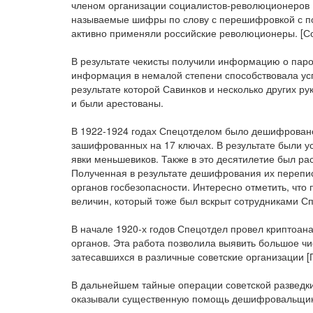
членом организации социалистов-революционеров (
называемые шифры по слову с перешифровкой с п
активно применяли российские революционеры. [Со
В результате чекисты получили информацию о паро
информация в немалой степени способствовала ус
результате которой Савинков и несколько других р
и были арестованы.
В 1922-1924 годах Спецотделом было дешифрован
зашифрованных на 17 ключах. В результате были у
явки меньшевиков. Также в это десятилетие был р
Полученная в результате дешифрования их перепис
органов госбезопасности. Интересно отметить, что
величин, который тоже был вскрыт сотрудниками С
В начале 1920-х годов Спецотдел провел криптоа
органов. Эта работа позволила выявить большое чи
затесавшихся в различные советские организации [Г
В дальнейшем тайные операции советской разведки
оказывали существенную помощь дешифровальщика