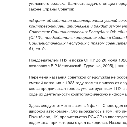
уголовного розыска. Важность задач, стоящих пере
законе Страны Советов:
«В целях объединения революционных усилий союз
контрреволюцией, шпионажем и бандитизмом уч
Советских Социалистических Республик Объедин
(ОГПУ), председатель которого входит в Совет
Социалистических Республик с правом совещател
61, гл. 9».
Председателем ГПУ и позже ОГПУ до 20 июля 1926 
возглавлял В.Р.Менжинский [Турченко, 2005], [memo],
Перемена названия советской спецслужбы не особе
сменой названия в 1923 году взамен приказа от ав
снова предписывал теперь уже сотрудникам ГПУ в 
ходе их деятельности криптографическую информа
Здесь следует отметить важный факт - Спецотдел в
широкой автономией. Это выражалось в том, что 
Политбюро, ЦК, правительство РСФСР (а впоследст
ведомства, при котором отдел находился. Известно,