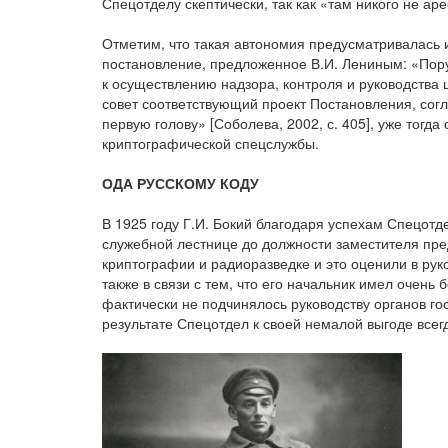
Спецотделу скептически, так как «там никого не ар
Отметим, что такая автономия предусматривалась 
постановление, предложенное В.И. Лениным: «Пор
к осуществлению надзора, контроля и руководства
совет соответствующий проект Постановления, сог
первую голову» [Соболева, 2002, с. 405], уже тогд
криптографической спецслужбы.
ОДА РУССКОМУ КОДУ
В 1925 году Г.И. Бокий благодаря успехам Спецот
служебной лестнице до должности заместителя пре
криптографии и радиоразведке и это оценили в рук
также в связи с тем, что его начальник имел очень
фактически не подчинялось руководству органов го
результате Спецотдел к своей немалой выгоде всег