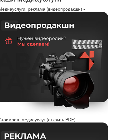
 Медиауслуги, реклама (видеопродакшн) -
Стоимость медиауслуг (открыть PDF) -