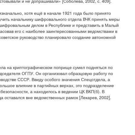
естовывали и не допрашивали» [Соболева, 2002, с. 409].
изначально, хотя ещё в начале 1921 года было принято
учить начальнику шифровального отдела ВЧК принять меры
 шифровальным делом в Республике и представить в Малый
ласовав его с наиболее заинтересованными ведомствами в
а советское руководство планировало создание автономной
дела на криптографическом поприще сумел подняться по
дседателя ОГПУ. Он организовал образцовую работу по
оводстве СССР. Ввиду особого значения Спецотдела, а
 большое влияние в партийных верхах, это подразделение
сбезопасности, а находилось в ведении ЦК ВКП(б). В
да оставался вне ведомственных рамок [Лекарев, 2002].