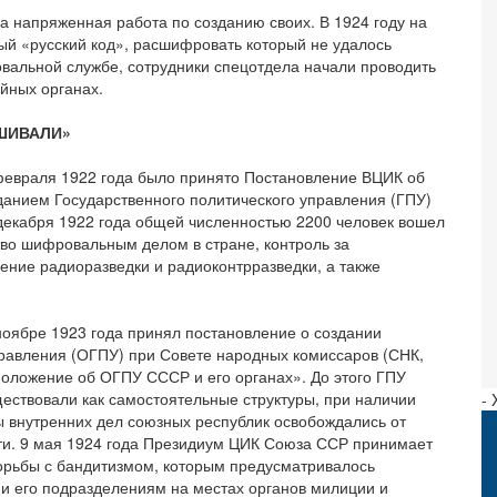
 напряженная работа по созданию своих. В 1924 году на
й «русский код», расшифровать который не удалось
вальной службе, сотрудники спецотдела начали проводить
йных органах.
АШИВАЛИ»
 февраля 1922 года было принято Постановление ВЦИК об
зданием Государственного политического управления (ГПУ)
декабря 1922 года общей численностью 2200 человек вошел
тво шифровальным делом в стране, контроль за
ние радиоразведки и радиоконтрразведки, а также
ябре 1923 года принял постановление о создании
равления (ОГПУ) при Совете народных комиссаров (СНК,
Положение об ОГПУ СССР и его органах». До этого ГПУ
ществовали как самостоятельные структуры, при наличии
-
 внутренних дел союзных республик освобождались от
ти. 9 мая 1924 года Президиум ЦИК Союза ССР принимает
орьбы с бандитизмом, которым предусматривалось
 его подразделениям на местах органов милиции и