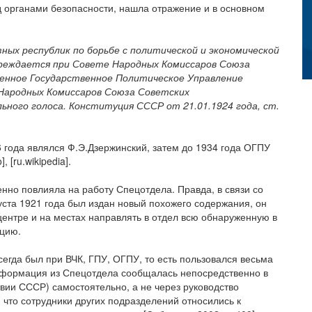
д органами безопасности, нашла отражение и в основном
ных республик по борьбе с политической и экономической
реждается при Совете Народных Комиссаров Союза
енное Государственное Политическое Управление
 Народных Комиссаров Союза Советских
ьного голоса. Конституция СССР от 21.01.1924 года, ст.
года являлся Ф.Э.Дзержинский, затем до 1934 года ОГПУ
 [ru.wikipedia].
нно повлияла на работу Спецотдела. Правда, в связи со
густа 1921 года был издан новый похожего содержания, он
центре и на местах направлять в отдел всю обнаруженную в
цию.
сегда был при ВЧК, ГПУ, ОГПУ, то есть пользовался весьма
информация из Спецотдела сообщалась непосредственно в
вии СССР) самостоятельно, а не через руководство
 что сотрудники других подразделений относились к