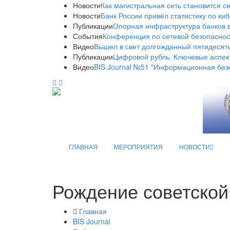
Новости
Как магистральная сеть становится с
Новости
Банк России привёл статистику по ки
Публикации
Опорная инфраструктура банков в
События
Конференция по сетевой безопаснос
Видео
Вышел в свет долгожданный пятидесяты
Публикации
Цифровой рубль. Ключевые аспек
Видео
BIS Journal №51 "Информационная без
ГЛАВНАЯ
МЕРОПРИЯТИЯ
НОВОСТИ
Рождение советской
Главная
BIS Journal