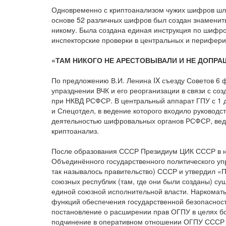
Одновременно с криптоанализом чужих шифров шла
основе 52 различных шифров был создан знамениты
никому. Была создана единая инструкция по шифро
инспекторские проверки в центральных и перифери
«ТАМ НИКОГО НЕ АРЕСТОВЫВАЛИ И НЕ ДОПР
По предложению В.И. Ленина IX съезду Советов 6
упразднении ВЧК и его реорганизации в связи с со
при НКВД РСФСР. В центральный аппарат ГПУ с 1 
и Спецотдел, в ведение которого входило руководс
деятельностью шифровальных органов РСФСР, веде
криптоанализ.
После образования СССР Президиум ЦИК СССР в но
Объединённого государственного политического уп
так называлось правительство) СССР и утвердил «
союзных республик (там, где они были созданы) су
единой союзной исполнительной власти. Наркоматы
функций обеспечения государственной безопаснос
постановление о расширении прав ОГПУ в целях б
подчинение в оперативном отношении ОГПУ СССР и