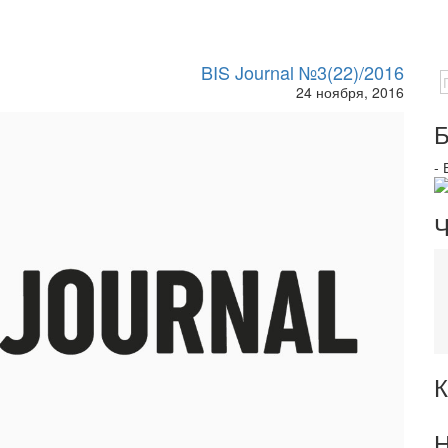
BIS Journal №3(22)/2016
24 ноября, 2016
Б
-
Ч
К
Н