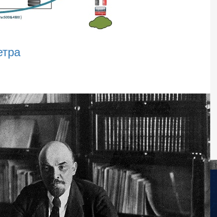
етра
- 