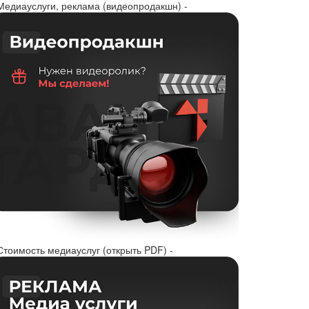
 Медиауслуги, реклама (видеопродакшн) -
Стоимость медиауслуг (открыть PDF) -