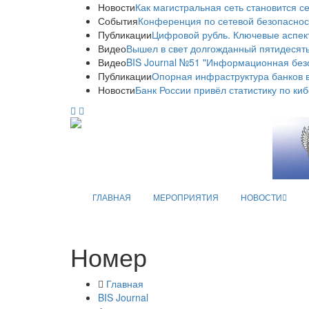
Новости
Как магистральная сеть становится с
События
Конференция по сетевой безопаснос
Публикации
Цифровой рубль. Ключевые аспек
Видео
Вышел в свет долгожданный пятидесяты
Видео
BIS Journal №51 "Информационная без
Публикации
Опорная инфраструктура банков в
Новости
Банк России привёл статистику по ки
ГЛАВНАЯ
МЕРОПРИЯТИЯ
НОВОСТИ
Номер
Главная
BIS Journal