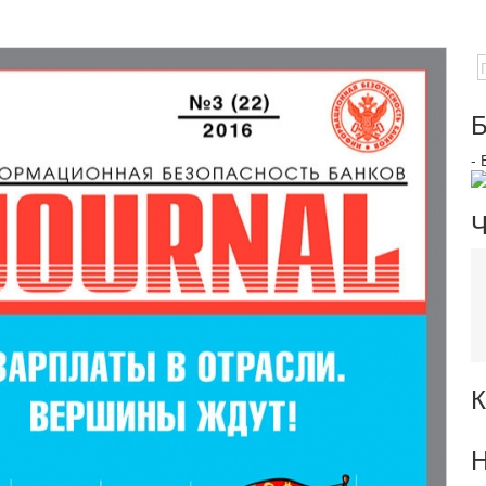
Б
-
Ч
К
Н