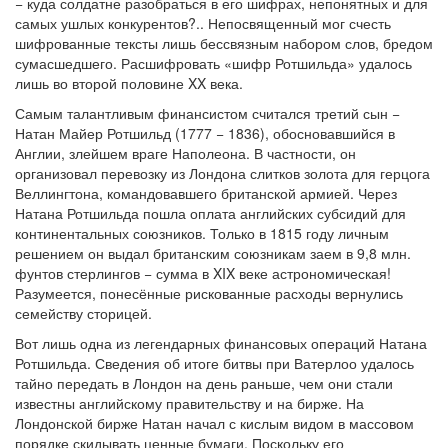
− куда солдатне разобраться в его шифрах, непонятных и для
самых ушлых конкурентов?.. Непосвященный мог счесть
шифрованные тексты лишь бессвязным набором слов, бредом
сумасшедшего. Расшифровать «шифр Ротшильда» удалось
лишь во второй половине XX века.
Самым талантливым финансистом считался третий сын −
Натан Майер Ротшильд (1777 − 1836), обосновавшийся в
Англии, злейшем враге Наполеона. В частности, он
организовал перевозку из Лондона слитков золота для герцога
Веллингтона, командовавшего британской армией. Через
Натана Ротшильда пошла оплата английских субсидий для
континентальных союзников. Только в 1815 году личным
решением он выдал британским союзникам заем в 9,8 млн.
фунтов стерлингов − сумма в XIX веке астрономическая!
Разумеется, понесённые рискованные расходы вернулись
семейству сторицей.
Вот лишь одна из легендарных финансовых операций Натана
Ротшильда. Сведения об итоге битвы при Ватерлоо удалось
тайно передать в Лондон на день раньше, чем они стали
известны английскому правительству и на бирже. На
Лондонской бирже Натан начал с кислым видом в массовом
порядке скидывать ценные бумаги. Поскольку его