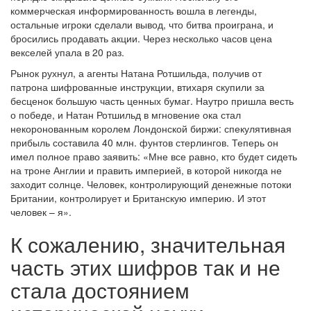
коммерческая информированность вошла в легенды,
остальные игроки сделали вывод, что битва проиграна, и
бросились продавать акции. Через несколько часов цена
векселей упала в 20 раз.
Рынок рухнул, а агенты Натана Ротшильда, получив от
патрона шифрованные инструкции, втихаря скупили за
бесценок большую часть ценных бумаг. Наутро пришла весть
о победе, и Натан Ротшильд в мгновение ока стал
некоронованным королем Лондонской биржи: спекулятивная
прибыль составила 40 млн. фунтов стерлингов. Теперь он
имел полное право заявить: «Мне все равно, кто будет сидеть
на троне Англии и править империей, в которой никогда не
заходит солнце. Человек, контролирующий денежные потоки
Британии, контролирует и Британскую империю. И этот
человек – я».
К сожалению, значительная
часть этих шифров так и не
стала достоянием