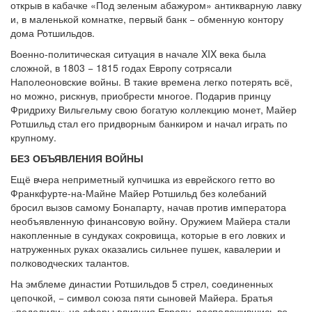
открыв в кабачке «Под зеленым абажуром» антикварную лавку
и, в маленькой комнатке, первый банк − обменную контору
дома Ротшильдов.
Военно-политическая ситуация в начале XIX века была
сложной, в 1803 − 1815 годах Европу сотрясали
Наполеоновские войны. В такие времена легко потерять всё,
но можно, рискнув, приобрести многое. Подарив принцу
Фридриху Вильгельму свою богатую коллекцию монет, Майер
Ротшильд стал его придворным банкиром и начал играть по
крупному.
БЕЗ ОБЪЯВЛЕНИЯ ВОЙНЫ
Ещё вчера неприметный купчишка из еврейского гетто во
Франкфурте-на-Майне Майер Ротшильд без колебаний
бросил вызов самому Бонапарту, начав против императора
необъявленную финансовую войну. Оружием Майера стали
накопленные в сундуках сокровища, которые в его ловких и
натруженных руках оказались сильнее пушек, кавалерии и
полководческих талантов.
На эмблеме династии Ротшильдов 5 стрел, соединенных
цепочкой, − символ союза пяти сыновей Майера. Братья
«поделили» на сферы влияния Европу, расположившись во