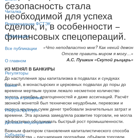
безопасность стала
Читалка
необходимой для успеха
сделок, и, в особенности −
Рекомендации ФСТЭК
финансовых спецопераций.
Публикации
«Что неподвластно мне? Как некий демон
Все публикации
Отселе править миром я могу…»
А.С. Пушкин «Скупой рыцарь»
О главном
ИЗ МЕНЯЛ В БАНКИРЫ
Регуляторы
До наступления эры капитализма в подвалах и сундуках
богачей, в монастырских и церковных подвалах до поры до
Банки
времени мертвым грузом лежало несметное количество
золота, серебра, драгоценностей и даже ассигнаций. Расчёт
Угрозы и решения
звонкой монетой был технически неудобным, перевозки и
охрана крупных сумм денег требовали значительных затрат и
Инфраструктура
времени. Эта архаика замедляла развитие торговли, не могла
эффективно обслуживать быстрый рост промышленности.
Деловые мероприятия
Важным фактором становления капиталистического способа
Субъекты
производства − расширения географии, объёмов торговли,