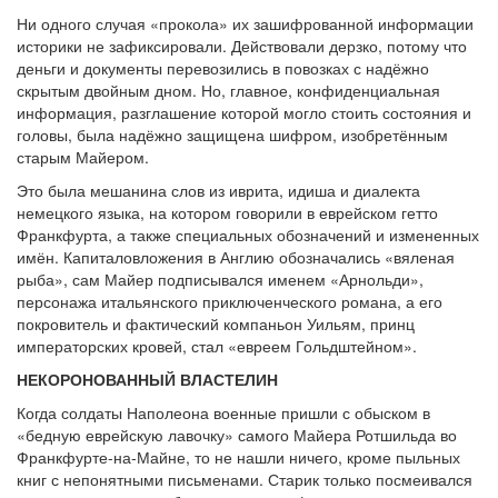
Ни одного случая «прокола» их зашифрованной информации
историки не зафиксировали. Действовали дерзко, потому что
деньги и документы перевозились в повозках с надёжно
скрытым двойным дном. Но, главное, конфиденциальная
информация, разглашение которой могло стоить состояния и
головы, была надёжно защищена шифром, изобретённым
старым Майером.
Это была мешанина слов из иврита, идиша и диалекта
немецкого языка, на котором говорили в еврейском гетто
Франкфурта, а также специальных обозначений и измененных
имён. Капиталовложения в Англию обозначались «вяленая
рыба», сам Майер подписывался именем «Арнольди»,
персонажа итальянского приключенческого романа, а его
покровитель и фактический компаньон Уильям, принц
императорских кровей, стал «евреем Гольдштейном».
НЕКОРОНОВАННЫЙ ВЛАСТЕЛИН
Когда солдаты Наполеона военные пришли с обыском в
«бедную еврейскую лавочку» самого Майера Ротшильда во
Франкфурте-на-Майне, то не нашли ничего, кроме пыльных
книг с непонятными письменами. Старик только посмеивался