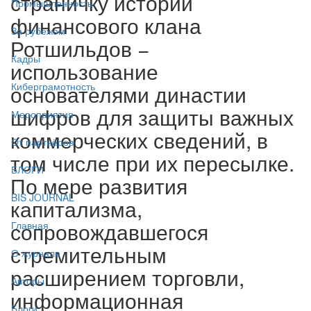
страничку истории
Промышленность
финансового клана
За рубежом
Ротшильдов −
Кадры
использование
основателями династии
Киберграмотность
шифров для защиты важных
Мероприятия
коммерческих сведений, в
От партнёров
том числе при их пересылке.
БЛОГИ
По мере развития
BIS JOURNAL
капитализма,
сопровождавшегося
Главная
стремительным
О журнале
расширением торговли,
Авторы
информационная
Блоги