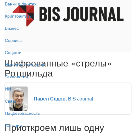
Банки и финтех
Криптоактивы
Бизнес
Сервисы
Соцсети
Шифрованные «стрелы»
Импортозамещение
Ротшильда
Технологии
ИИ
Павел Седов
, BIS Journal
Связь
Нацбезопасность
Приоткроем лишь одну
Санкции