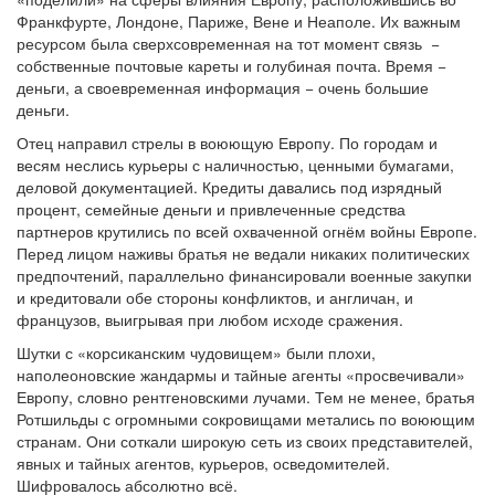
Франкфурте, Лондоне, Париже, Вене и Неаполе. Их важным
ресурсом была сверхсовременная на тот момент связь −
собственные почтовые кареты и голубиная почта. Время −
деньги, а своевременная информация − очень большие
деньги.
Отец направил стрелы в воюющую Европу. По городам и
весям неслись курьеры с наличностью, ценными бумагами,
деловой документацией. Кредиты давались под изрядный
процент, семейные деньги и привлеченные средства
партнеров крутились по всей охваченной огнём войны Европе.
Перед лицом наживы братья не ведали никаких политических
предпочтений, параллельно финансировали военные закупки
и кредитовали обе стороны конфликтов, и англичан, и
французов, выигрывая при любом исходе сражения.
Шутки с «корсиканским чудовищем» были плохи,
наполеоновские жандармы и тайные агенты «просвечивали»
Европу, словно рентгеновскими лучами. Тем не менее, братья
Ротшильды с огромными сокровищами метались по воюющим
странам. Они соткали широкую сеть из своих представителей,
явных и тайных агентов, курьеров, осведомителей.
Шифровалось абсолютно всё.