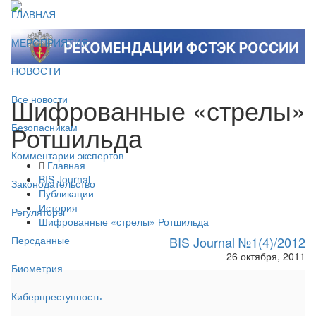
ГЛАВНАЯ
МЕРОПРИЯТИЯ
НОВОСТИ
Шифрованные «стрелы»
Все новости
Ротшильда
Безопасникам
Комментарии экспертов
Главная
BIS Journal
Законодательство
Публикации
История
Регуляторы
Шифрованные «стрелы» Ротшильда
BIS Journal №1(4)/2012
Персданные
26 октября, 2011
Биометрия
Киберпреступность