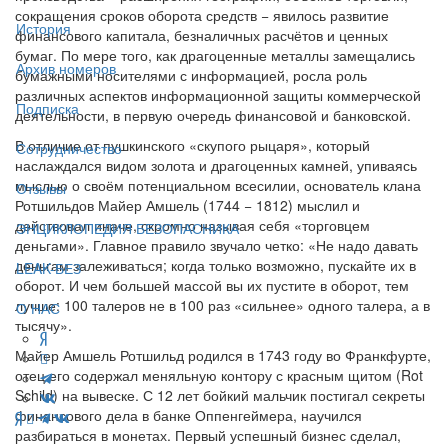
сокращения сроков оборота средств − явилось развитие
История
финансового капитала, безналичных расчётов и ценных
бумаг. По мере того, как драгоценные металлы замещались
Архив номеров
бумажными носителями с информацией, росла роль
различных аспектов информационной защиты коммерческой
Подписка
деятельности, в первую очередь финансовой и банковской.
В отличие от пушкинского «скупого рыцаря», который
Сотрудничество
наслаждался видом золота и драгоценных камней, упиваясь
мыслью о своём потенциальном всесилии, основатель клана
Отзывы
Ротшильдов Майер Амшель (1744 − 1812) мыслил и
действовал иначе, скромно называя себя «торговцем
ЭНЦИКЛОПЕДИЯ БЕЗОПАСНИКА
деньгами». Главное правило звучало четко: «Не надо давать
деньгам залеживаться; когда только возможно, пускайте их в
LEAK-БЕЗ
оборот. И чем большей массой вы их пустите в оборот, тем
лучше: 100 талеров не в 100 раз «сильнее» одного талера, а в
О НАС
тысячу».
Майер Амшель Ротшильд родился в 1743 году во Франкфурте,
отец его содержал меняльную контору с красным щитом (Rot
Schild) на вывеске. С 12 лет бойкий мальчик постигал секреты
финансового дела в банке Оппенгеймера, научился
разбираться в монетах. Первый успешный бизнес сделал,