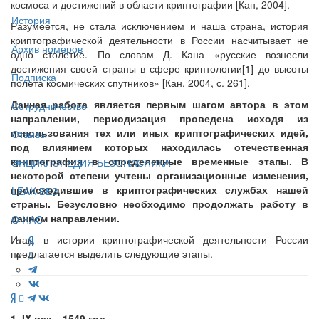
космоса и достижений в области криптографии [Кан, 2004].
История
Разумеется, не стала исключением и наша страна, история
криптографической деятельности в России насчитывает не
Архив номеров
одно столетие. По словам Д. Кана «русские вознесли
достижения своей страны в сфере криптологии[1] до высоты
Подписка
полета космических спутников» [Кан, 2004, с. 261].
Данная работа является первым шагом автора в этом
Сотрудничество
направлении, периодизация проведена исходя из
использования тех или иных криптографических идей,
Отзывы
под влиянием которых находилась отечественная
криптография в определенные временные этапы. В
ЭНЦИКЛОПЕДИЯ БЕЗОПАСНИКА
некоторой степени учтены организационные изменения,
происходившие в криптографических службах нашей
LEAK-БЕЗ
страны. Безусловно необходимо продолжать работу в
данном направлении.
О НАС
Итак, в истории криптографической деятельности России
предлагается выделить следующие этапы.
1. IX век – 1549 год