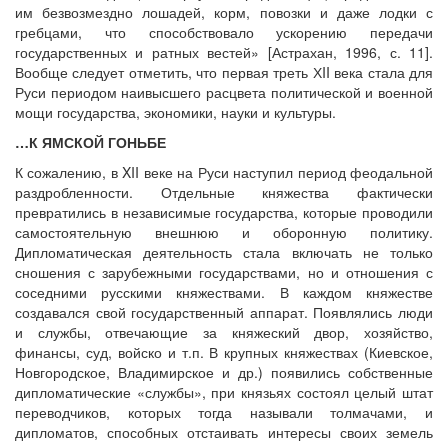
им безвозмездно лошадей, корм, повозки и даже лодки с
гребцами, что способствовало ускорению передачи
государственных и ратных вестей» [Астрахан, 1996, с. 11].
Вообще следует отметить, что первая треть ХII века стала для
Руси периодом наивысшего расцвета политической и военной
мощи государства, экономики, науки и культуры.
…К ЯМСКОЙ ГОНЬБЕ
К сожалению, в XII веке на Руси наступил период феодальной
раздробленности. Отдельные княжества фактически
превратились в независимые государства, которые проводили
самостоятельную внешнюю и оборонную политику.
Дипломатическая деятельность стала включать не только
сношения с зарубежными государствами, но и отношения с
соседними русскими княжествами. В каждом княжестве
создавался свой государственный аппарат. Появлялись люди
и службы, отвечающие за княжеский двор, хозяйство,
финансы, суд, войско и т.п. В крупных княжествах (Киевское,
Новгородское, Владимирское и др.) появились собственные
дипломатические «службы», при князьях состоял целый штат
переводчиков, которых тогда называли толмачами, и
дипломатов, способных отстаивать интересы своих земель