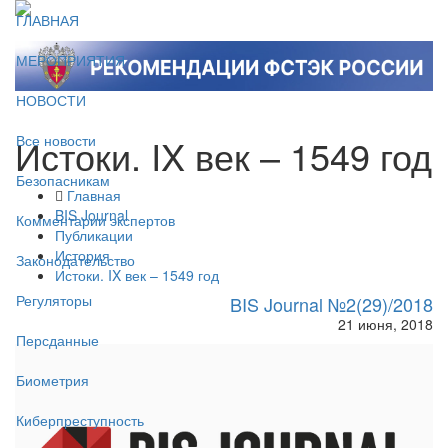
ГЛАВНАЯ
МЕРОПРИЯТИЯ
НОВОСТИ
Истоки. IX век – 1549 год
Все новости
Безопасникам
Главная
BIS Journal
Комментарии экспертов
Публикации
История
Законодательство
Истоки. IX век – 1549 год
Регуляторы
BIS Journal №2(29)/2018
21 июня, 2018
Персданные
Биометрия
Киберпреступность