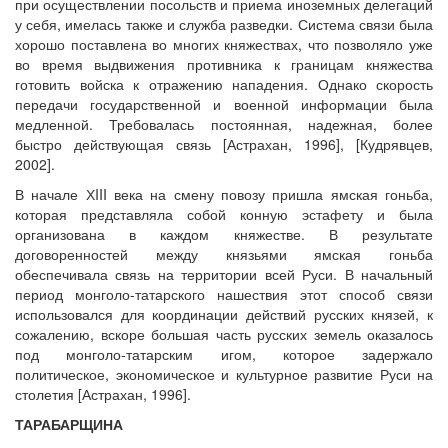
при осуществлении посольств и приема иноземных делегаций
у себя, имелась также и служба разведки. Система связи была
хорошо поставлена во многих княжествах, что позволяло уже
во время выдвижения противника к границам княжества
готовить войска к отражению нападения. Однако скорость
передачи государственной и военной информации была
медленной. Требовалась постоянная, надежная, более
быстро действующая связь [Астрахан, 1996], [Кудрявцев,
2002].
В начале ХIII века на смену повозу пришла ямская гоньба,
которая представляла собой конную эстафету и была
организована в каждом княжестве. В результате
договоренностей между князьями ямская гоньба
обеспечивала связь на территории всей Руси. В начальный
период монголо-татарского нашествия этот способ связи
использовался для координации действий русских князей, к
сожалению, вскоре большая часть русских земель оказалось
под монголо-татарским игом, которое задержало
политическое, экономическое и культурное развитие Руси на
столетия [Астрахан, 1996].
ТАРАБАРЩИНА