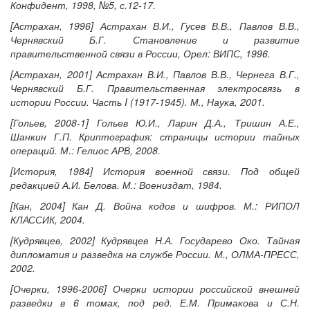
Конфидент, 1998, №5, с.12-17.
[Астрахан, 1996] Астрахан В.И., Гусев В.В., Павлов В.В.,
Чернявский Б.Г. Становление и развитие
правительственной связи в России, Орел: ВИПС, 1996.
[Астрахан, 2001] Астрахан В.И., Павлов В.В., Чернега В.Г.,
Чернявский Б.Г. Правительственная электросвязь в
истории России. Часть I (1917-1945). М., Наука, 2001.
[Гольев, 2008-1] Гольев Ю.И., Ларин Д.А., Тришин А.Е.,
Шанкин Г.П. Криптография: страницы истории тайных
операций. М.: Гелиос АРВ, 2008.
[История, 1984] История военной связи. Под общей
редакцией А.И. Белова. М.: Воениздат, 1984.
[Кан, 2004] Кан Д. Война кодов и шифров. М.: РИПОЛ
КЛАССИК, 2004.
[Кудрявцев, 2002] Кудрявцев Н.А. Государево Око. Тайная
дипломатия и разведка на службе России. М., ОЛМА-ПРЕСС,
2002.
[Очерки, 1996-2006] Очерки истории российской внешней
разведки в 6 томах, под ред. Е.М. Примакова и С.Н.