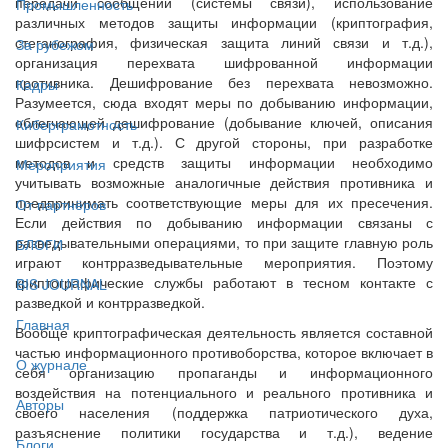
передачи сообщений (системы связи), использование
Промышленность
различных методов защиты информации (криптография,
стеганография, физическая защита линий связи и т.д.),
За рубежом
организация перехвата шифрованной информации
противника. Дешифрование без перехвата невозможно.
Кадры
Разумеется, сюда входят меры по добыванию информации,
облегчающей дешифрование (добывание ключей, описания
Киберграмотность
шифрсистем и т.д.). С другой стороны, при разработке
методов и средств защиты информации необходимо
Мероприятия
учитывать возможные аналогичные действия противника и
предпринимать соответствующие меры для их пресечения.
От партнёров
Если действия по добыванию информации связаны с
разведывательными операциями, то при защите главную роль
БЛОГИ
играют контрразведывательные мероприятия. Поэтому
криптографические службы работают в тесном контакте с
BIS JOURNAL
разведкой и контрразведкой.
Главная
Вообще криптографическая деятельность является составной
частью информационного противоборства, которое включает в
О журнале
себя организацию пропаганды и информационного
воздействия на потенциального и реального противника и
Авторы
своего населения (поддержка патриотического духа,
разъяснение политики государства и т.д.), ведение
Блоги