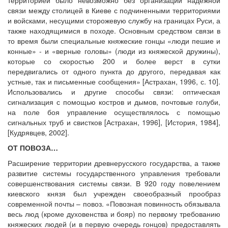
связи между столицей в Киеве с подчиненными территориями
и войсками, несущими сторожевую службу на границах Руси, а
также находящимися в походе. Основным средством связи в
то время были специальные княжеские гонцы «люди пешие и
конные» - и «верные головы» (люди из княжеской дружины),
которые со скоростью 200 и более верст в сутки
передвигались от одного пункта до другого, передавая как
устные, так и письменные сообщения» [Астрахан, 1996, с. 10].
Использовались и другие способы связи: оптическая
сигнализация с помощью костров и дымов, почтовые голуби,
на поле боя управление осуществлялось с помощью
сигнальных труб и свистков [Астрахан, 1996], [История, 1984],
[Кудрявцев, 2002].
ОТ ПОВОЗА…
Расширение территории древнерусского государства, а также
развитие системы государственного управления требовали
совершенствования системы связи. В 920 году повелением
киевского князя был учрежден своеобразный прообраз
современной почты – повоз. «Повозная повинность обязывала
весь люд (кроме духовенства и бояр) по первому требованию
княжеских людей (и в первую очередь гонцов) предоставлять