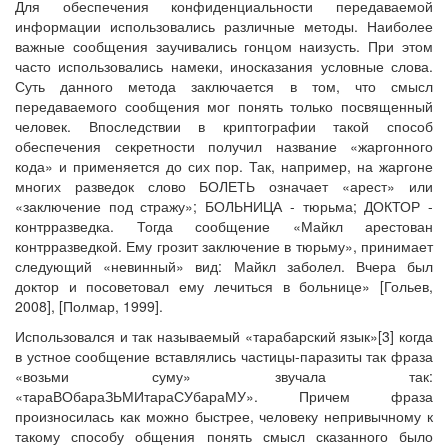
Для обеспечения конфиденциальности передаваемой
информации использовались различные методы. Наиболее
важные сообщения заучивались гонцом наизусть. При этом
часто использовались намеки, иносказания условные слова.
Суть данного метода заключается в том, что смысл
передаваемого сообщения мог понять только посвященный
человек. Впоследствии в криптографии такой способ
обеспечения секретности получил название «жаргонного
кода» и применяется до сих пор. Так, например, на жаргоне
многих разведок слово БОЛЕТЬ означает «арест» или
«заключение под стражу»; БОЛЬНИЦА - тюрьма; ДОКТОР -
контрразведка. Тогда сообщение «Майкл арестован
контрразведкой. Ему грозит заключение в тюрьму», принимает
следующий «невинный» вид: Майкл заболел. Вчера был
доктор и посоветовал ему лечиться в больнице» [Гольев,
2008], [Полмар, 1999].
Использовался и так называемый «тарабарский язык»[3] когда
в устное сообщение вставлялись частицы-паразиты так фраза
«возьми суму» звучала так:
«тараВОбараЗЬМИтараСУбараМУ». Причем фраза
произносилась как можно быстрее, человеку непривычному к
такому способу общения понять смысл сказанного было