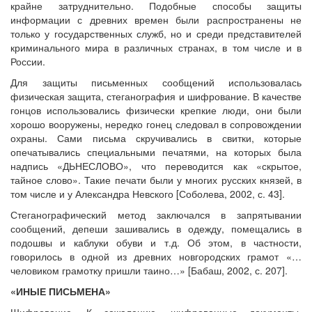
крайне затруднительно. Подобные способы защиты
информации с древних времен были распространены не
только у государственных служб, но и среди представителей
криминального мира в различных странах, в том числе и в
России.
Для защиты письменных сообщений использовалась
физическая защита, стеганография и шифрование. В качестве
гонцов использовались физически крепкие люди, они были
хорошо вооружены, нередко гонец следовал в сопровождении
охраны. Сами письма скручивались в свитки, которые
опечатывались специальными печатями, на которых была
надпись «ДЬНЕСЛОВО», что переводится как «скрытое,
тайное слово». Такие печати были у многих русских князей, в
том числе и у Александра Невского [Соболева, 2002, с. 43].
Стеганографический метод заключался в запрятывании
сообщений, депеши зашивались в одежду, помещались в
подошвы и каблуки обуви и т.д. Об этом, в частности,
говорилось в одной из древних новгородских грамот «…
человиком грамотку пришли таино…» [Бабаш, 2002, с. 207].
«ИНЫЕ ПИСЬМЕНА»
Шифрование. К сожалению, шифрованные документы,