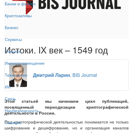
Банки и финтех
Криптоактивы
Бизнес
Сервисы
Истоки. IX век – 1549 год
Соцсети
Импортозамещение
Дмитрий Ларин
, BIS Journal
Технологии
ИИ
Связь
Этой статьей мы начинаем цикл публикаций,
посвященный периодизации криптографической
Нацбезопасность
деятельности в России.
Под криптографической деятельностью понимается не только
Санкции
шифрование и дешифрование, но и организация каналов