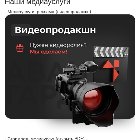
Наши медиауслуги
- Медиауслуги, реклама (видеопродакшн) -
- Стоимость медиауслуг (открыть PDF) -