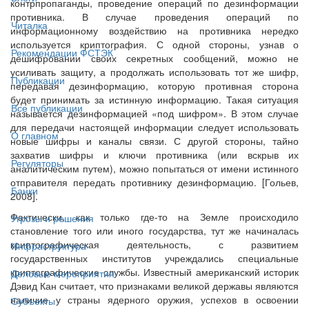
контрпропаганды, проведение операций по дезинформации
противника. В случае проведения операций по
Читалка
информационному воздействию на противника нередко
используется криптография. С одной стороны, узнав о
Рекомендации ФСТЭК
дешифровании своих секретных сообщений, можно не
усиливать защиту, а продолжать использовать тот же шифр,
Публикации
передавая дезинформацию, которую противная сторона
будет принимать за истинную информацию. Такая ситуация
Все публикации
называется дезинформацией «под шифром». В этом случае
для передачи настоящей информации следует использовать
О главном
новые шифры и каналы связи. С другой стороны, тайно
захватив шифры и ключи противника (или вскрыв их
Регуляторы
аналитическим путем), можно попытаться от имени истинного
отправителя передать противнику дезинформацию. [Гольев,
Банки
2008].
Фактически, как только где-то на Земле происходило
Угрозы и решения
становление того или иного государства, тут же начиналась
криптографическая деятельность, с развитием
Инфраструктура
государственных институтов учреждались специальные
криптографические службы. Известный американский историк
Деловые мероприятия
Дэвид Кан считает, что признаками великой державы являются
наличие у страны ядерного оружия, успехов в освоении
Субъекты