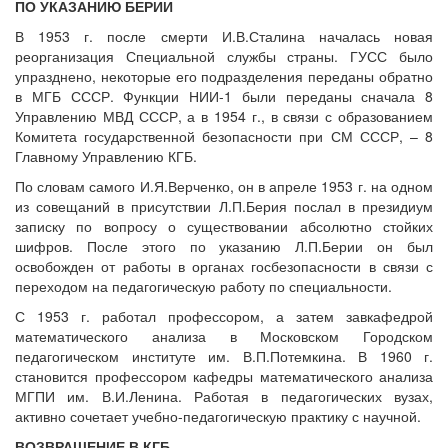
ПО УКАЗАНИЮ БЕРИИ
В 1953 г. после смерти И.В.Сталина началась новая
реорганизация Специальной службы страны. ГУСС было
упразднено, некоторые его подразделения переданы обратно
в МГБ СССР. Функции НИИ-1 были переданы сначала 8
Управлению МВД СССР, а в 1954 г., в связи с образованием
Комитета государственной безопасности при СМ СССР, – 8
Главному Управлению КГБ.
По словам самого И.Я.Верченко, он в апреле 1953 г. на одном
из совещаний в присутствии Л.П.Берия послал в президиум
записку по вопросу о существовании абсолютно стойких
шифров. После этого по указанию Л.П.Берии он был
освобожден от работы в органах госбезопасности в связи с
переходом на педагогическую работу по специальности.
С 1953 г. работал профессором, а затем завкафедрой
математического анализа в Московском Городском
педагогическом институте им. В.П.Потемкина. В 1960 г.
становится профессором кафедры математического анализа
МГПИ им. В.И.Ленина. Работая в педагогических вузах,
активно сочетает учебно-педагогическую практику с научной.
ВОЗВРАЩЕНИЕ В КГБ