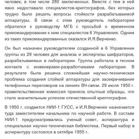
человек, в том числе 280 заключенных. Вместе с тем в ней
явно недоставало специалистов-криптографов, без которых
трудно было решить вопросы стойкости разрабатываемой
аппаратуры. В связи с этим руководитель лаборатории
обратился к руководству МГБ с просьбой о временном
прикомандировании к ним специалистов 6 Управления. Одним
из таких прикомандированных оказался И.Я.Верченко.
Он был назначен руководителем созданной в 6 Управлении
группы из 29 человек для анализа и экспертизы шифраторов,
разрабатываемых в лаборатории. Группа работала в тесном
контакте с инженерами-разработчиками лаборатории. В
результате была решена сложнейшая научно-техническая
проблема создания стойкой аппаратуры для засекречивания
телефонных переговоров на линиях ВЧ-связи. 29 июля 1950 г.
правительственная комиссия приняла опытные образцы, что
стало значительным успехом отечественной криптографии.
В 1950 г. создается НИИ-1 ГУСС, и И.Я.Верченко назначается
туда заместителем начальника по научной работе. В составе
НИИ-1 предусматривались ученый совет, аспирантура и
специальная научно-техническая библиотека. Первый набор в
аспирантуру состоялся в октябре 1955 г.