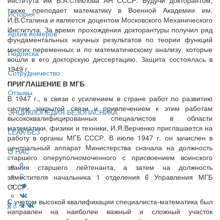
также преподает математику в Военной Академии им.
История
И.В.Сталина и является доцентом Московского Механического
Института. За время прохождения докторантуры получил ряд
Архив номеров
фундаментальных научных результатов по теории функций
многих переменных и по математическому анализу, которые
Подписка
вошли в его докторскую диссертацию. Защита состоялась в
1949 г.
Сотрудничество
ПРИГЛАШЕНИЕ В МГБ
Отзывы
В 1947 г., в связи с усилением в стране работ по развитию
систем закрытой связи и привлечением к этим работам
ЭНЦИКЛОПЕДИЯ БЕЗОПАСНИКА
высококвалифицированных специалистов в области
математики, физики и техники, И.Я.Верченко приглашается на
LEAK-БЕЗ
работу в органы МГБ СССР. В июле 1947 г. он зачислен в
центральный аппарат Министерства сначала на должность
О НАС
старшего оперуполномоченного с присвоением воинского
звания старшего лейтенанта, а затем на должность
заместителя начальника 1 отделения 6 Управления МГБ
СССР.
С учетом высокой квалификации специалиста-математика был
направлен на наиболее важный и сложный участок