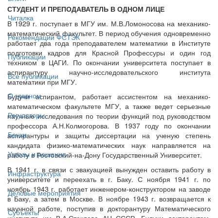
СТУДЕНТ И ПРЕПОДАВАТЕЛЬ В ОДНОМ ЛИЦЕ
Читалка
В 1929 г. поступает в МГУ им. М.В.Ломоносова на механико-
математический факультет. В период обучения одновременно
Рекомендации ФСТЭК
работает два года преподавателем математики в Институте
подготовки кадров для Красной Профессуры и один год
Публикации
техником в ЦАГИ. По окончании университета поступает в
аспирантуру научно-исследовательского института
Все публикации
математики при МГУ.
О главном
Будучи аспирантом, работает ассистентом на механико-
математическом факультете МГУ, а также ведет серьезные
Регуляторы
научные исследования по теории функций под руководством
профессора А.Н.Колмогорова. В 1937 году по окончании
Банки
аспирантуры и защиты диссертации на ученую степень
кандидата физико-математических наук направляется на
Угрозы и решения
работу в Ростовский-на-Дону Государственный Университет.
В 1941 г. в связи с эвакуацией вынужден оставить работу в
Инфраструктура
университете и переехать в г. Баку. С ноября 1941 г. по
ноябрь 1943 г. работает инженером-конструктором на заводе
Деловые мероприятия
в Баку, а затем в Москве. В ноябре 1943 г. возвращается к
научной работе, поступив в докторантуру Математического
Субъекты
института им В.А.Стеклова АН СССР. Будучи докторантом,