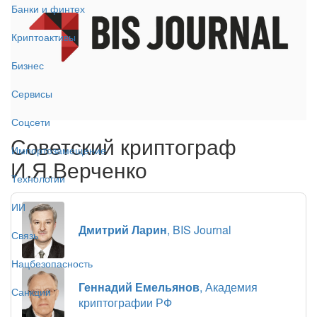
Банки и финтех
Криптоактивы
Бизнес
Сервисы
Соцсети
Советский криптограф
Импортозамещение
И.Я.Верченко
Технологии
ИИ
Дмитрий Ларин
, BIS Journal
Связь
Нацбезопасность
Геннадий Емельянов
, Академия
Санкции
криптографии РФ