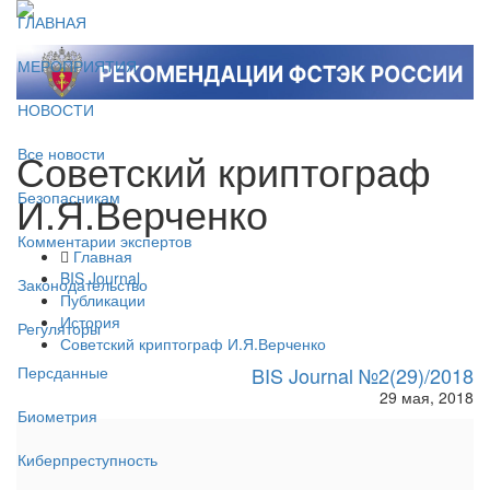
ГЛАВНАЯ
МЕРОПРИЯТИЯ
НОВОСТИ
Советский криптограф
Все новости
И.Я.Верченко
Безопасникам
Комментарии экспертов
Главная
BIS Journal
Законодательство
Публикации
История
Регуляторы
Советский криптограф И.Я.Верченко
BIS Journal №2(29)/2018
Персданные
29 мая, 2018
Биометрия
Киберпреступность