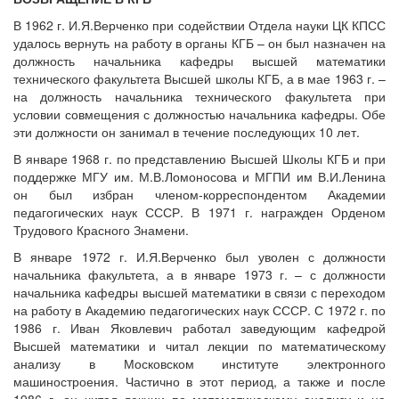
В 1962 г. И.Я.Верченко при содействии Отдела науки ЦК КПСС
удалось вернуть на работу в органы КГБ – он был назначен на
должность начальника кафедры высшей математики
технического факультета Высшей школы КГБ, а в мае 1963 г. –
на должность начальника технического факультета при
условии совмещения с должностью начальника кафедры. Обе
эти должности он занимал в течение последующих 10 лет.
В январе 1968 г. по представлению Высшей Школы КГБ и при
поддержке МГУ им. М.В.Ломоносова и МГПИ им В.И.Ленина
он был избран членом-корреспондентом Академии
педагогических наук СССР. В 1971 г. награжден Орденом
Трудового Красного Знамени.
В январе 1972 г. И.Я.Верченко был уволен с должности
начальника факультета, а в январе 1973 г. – с должности
начальника кафедры высшей математики в связи с переходом
на работу в Академию педагогических наук СССР. С 1972 г. по
1986 г. Иван Яковлевич работал заведующим кафедрой
Высшей математики и читал лекции по математическому
анализу в Московском институте электронного
машиностроения. Частично в этот период, а также и после
1986 г. он читал лекции по математическому анализу и на