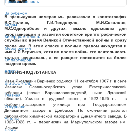
Промышленность
За рубежом
В предыдущих номерах мы рассказали о криптографах
В.С.Полине, Г.И.Пондопуло, М.И.Соколове,
Кадры
М.С.Одноробове и других, немало сделавших для
реорганизации и развития советской криптографической
Киберграмотность
службы во время Великой Отечественной войны и сразу
после нее. В этом списке с полным правом находится и
Мероприятия
имя И.Я.Верченко, хотя во время войны его деятельность
только начиналась, а ее расцвет приходится на более
От партнёров
позднее время.
БЛОГИ
ИВАН ИЗ-ПОД ЛУГАНСКА
Иван Яковлевич Верченко родился 11 сентября 1907 г. в селе
BIS JOURNAL
Ивановка Славяносербского уезда Екатеринославской
губернии (позже Ворошиловоградской, ныне Луганской
Главная
области). Учился в трудовой школе, в 1922-1925 гг. – в
фабрично-заводском училище при Государственном
О журнале
Динамитном заводе в Донбассе. По окончании работал
лаборантом химической лаборатории Динамитного завода. В
Авторы
1926-1928 гг. – переписчик на Мариупольском заводе им.
Ильича.
Блоги