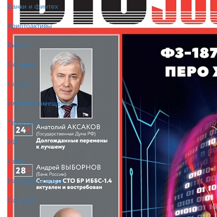
Банки и финтех
Криптоактивы
Бизнес
Сервисы
Соцсети
Импортозамещение
Технологии
ИИ
Связь
Нацбезопасность
Санкции