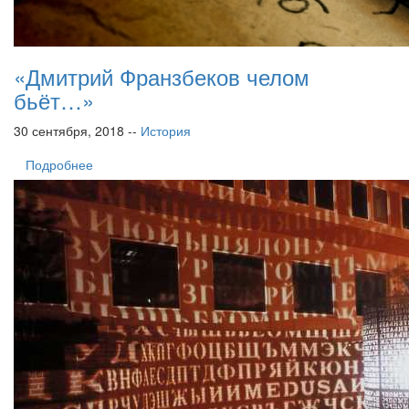
«Дмитрий Франзбеков челом
бьёт…»
30 сентября, 2018 --
История
Подробнее