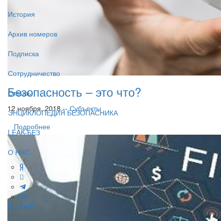
История
Архив номеров
Подписка
Сотрудничество
Безопасность – это что?
Отзывы
12 ноября, 2018 --
Субъекты
ЭНЦИКЛОПЕДИЯ БЕЗОПАСНИКА
Подробнее
LEAK-БЕЗ
О НАС