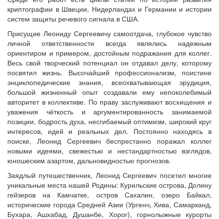
криптографии в Швеции, Нидерландах и Германии и истории
систем защиты речевого сигнала в США.
Присущие Леониду Сергеевичу самоотдача, глубокое чувство
личной ответственности всегда являлись надежным
ориентиром и примером, достойным подражания для коллег.
Весь свой творческий потенциал он отдавал делу, которому
посвятил жизнь. Высочайший профессионализм, поистине
энциклопедические знания, всеохватывающая эрудиция,
большой жизненный опыт создавали ему непоколебимый
авторитет в коллективе. По праву заслуживают восхищения и
уважения чёткость и аргументированность занимаемой
позиции, бодрость духа, несгибаемый оптимизм, широкий круг
интересов, идей и реальных дел. Постоянно находясь в
поиске, Леонид Сергеевич беспрестанно поражал коллег
новыми идеями, свежестью и нестандартностью взглядов,
юношеским азартом, дальновидностью прогнозов.
Заядлый путешественник, Леонид Сергеевич посетил многие
уникальные места нашей Родины: Курильские острова, Долину
гейзеров на Камчатке, остров Сахалин, озеро Байкал,
исторические города Средней Азии (Ургенч, Хива, Самарканд,
Бухара, Ашхабад, Душанбе, Хорог), горнолыжные курорты