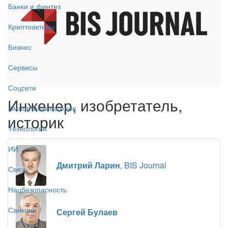
Банки и финтех
Криптоактивы
Бизнес
Сервисы
Соцсети
Инженер, изобретатель,
Импортозамещение
историк
Технологии
ИИ
Дмитрий Ларин
, BIS Journal
Связь
Нацбезопасность
Санкции
Сергей Булаев