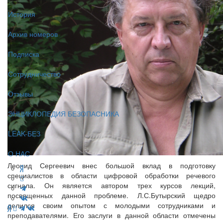
История
Архив номеров
Подписка
Сотрудничество
Отзывы
ЭНЦИКЛОПЕДИЯ БЕЗОПАСНИКА
LEAK-БЕЗ
О НАС
Леонид Сергеевич внес большой вклад в подготовку
специалистов в области цифровой обработки речевого
сигнала. Он является автором трех курсов лекций,
посвященных данной проблеме. Л.С.Бутырский щедро
делился своим опытом с молодыми сотрудниками и
преподавателями. Его заслуги в данной области отмечены