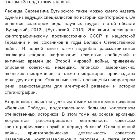
знаком «За подготовку кадров».
Леонида Сергеевича Бутырского также можно смело назвать
одним из ведущих специалистов по истории криптографии. Он
является соавтором ряда научных трудов в этой области
[Бутырский, 2012], [Бутырский, 2013]. Эти книги посвящены
криптографическому противостоянию СССР и нацистской
Германии и ее союзников в годы Великой Отечественной
войны. В первой книге также подробно рассматривается
эволюция средств шифрования текстовых сообщений с
античных времен до Второй мировой войны, приведены
описания советских, немецких, японских, американских,
шведских шифрмашин, а также шифраторов производства
ряда других стран. Отдельные главы посвящены шифраторам
речи, радиостанциям для агентурной разведки и истории
стеганографии.
Вторая книга является десятым томом многотомного издания
«Великая Победа», подготовленного большим коллективом
отечественных историков. В этом томе на основе архивных
документов рассматривается деятельность советских
криптографических служб в период Великой Отечественной
войны, криптографическая деятельность советских
разведчиков, контрразведчиков и партизан, а также кратко