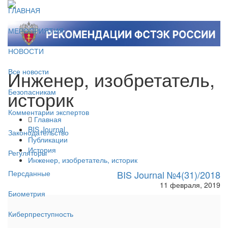
ГЛАВНАЯ
МЕРОПРИЯТИЯ
НОВОСТИ
Инженер, изобретатель,
Все новости
историк
Безопасникам
Комментарии экспертов
Главная
BIS Journal
Законодательство
Публикации
История
Регуляторы
Инженер, изобретатель, историк
BIS Journal №4(31)/2018
Персданные
11 февраля, 2019
Биометрия
Киберпреступность