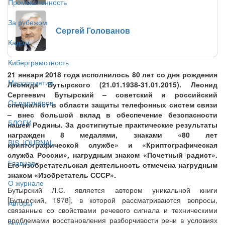
Промышленность
За рубежом
Сергей Голованов
Кадры
Киберграмотность
21 января 2018 года исполнилось 80 лет со дня рождения
Мероприятия
Леонида Бутырского (21.01.1938-31.01.2015). Леонид
Сергеевич Бутырский – советский и российский
От партнёров
специалист в области защиты телефонных систем связи
– внес большой вклад в обеспечение безопасности
БЛОГИ
нашей Родины. За достигнутые практические результаты
награжден 8 медалями, знаками «80 лет
BIS JOURNAL
криптографической службе» и «Криптографическая
служба России», нагрудным знаком «Почетный радист».
Главная
Его изобретательская деятельность отмечена нагрудным
знаком «Изобретатель СССР».
О журнале
Бутырский Л.С. является автором уникальной книги
[Бутырский, 1978], в которой рассматриваются вопросы,
Авторы
связанные со свойствами речевого сигнала и техническими
проблемами восстановления разборчивости речи в условиях
Блоги