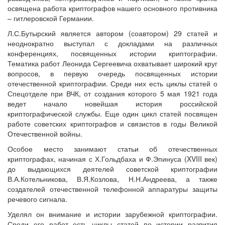
освящена работа криптографов нашего основного противника
– гитлеровской Германии.
Л.С.Бутырский является автором (соавтором) 29 статей и
неоднократно выступал с докладами на различных
конференциях, посвященных истории криптографии.
Тематика работ Леонида Сергеевича охватывает широкий круг
вопросов, в первую очередь посвященных истории
отечественной криптографии. Среди них есть циклы статей о
Спецотделе при ВЧК, от создания которого 5 мая 1921 года
ведет начало новейшая история российской
криптографической службы. Еще один цикл статей посвящен
работе советских криптографов и связистов в годы Великой
Отечественной войны.
Особое место занимают статьи об отечественных
криптографах, начиная с Х.Гольдбаха и Ф.Эпинуса (XVIII век)
до выдающихся деятелей советской криптографии
В.А.Котельникова, В.Я.Козлова, Н.Н.Андреева, а также
создателей отечественной телефонной аппаратуры защиты
речевого сигнала.
Уделял он внимание и истории зарубежной криптографии.
Среди его работ есть циклы статей по истории развития