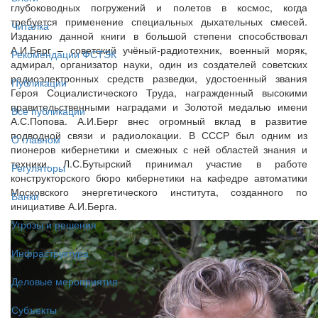
глубоководных погружений и полетов в космос, когда
требуется применение специальных дыхательных смесей.
Читалка
Изданию данной книги в большой степени способствовал
А.И.Берг – советский учёный-радиотехник, военный моряк,
Рекомендации ФСТЭК
адмирал, организатор науки, один из создателей советских
радиоэлектронных средств разведки, удостоенный звания
Публикации
Героя Социалистического Труда, награжденный высокими
правительственными наградами и Золотой медалью имени
Все публикации
А.С.Попова. А.И.Берг внес огромный вклад в развитие
подводной связи и радиолокации. В СССР был одним из
О главном
пионеров кибернетики и смежных с ней областей знания и
техники. Л.С.Бутырский принимал участие в работе
Регуляторы
конструкторского бюро кибернетики на кафедре автоматики
Московского энергетического института, созданного по
Банки
инициативе А.И.Берга.
Угрозы и решения
Инфраструктура
Деловые мероприятия
Субъекты