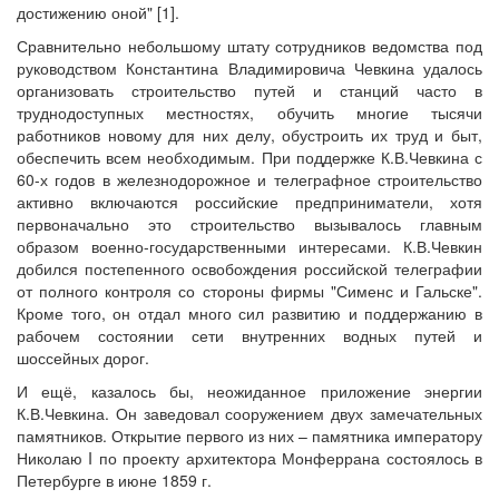
достижению оной" [1].
Сравнительно небольшому штату сотрудников ведомства под
руководством Константина Владимировича Чевкина удалось
организовать строительство путей и станций часто в
труднодоступных местностях, обучить многие тысячи
работников новому для них делу, обустроить их труд и быт,
обеспечить всем необходимым. При поддержке К.В.Чевкина с
60-х годов в железнодорожное и телеграфное строительство
активно включаются российские предприниматели, хотя
первоначально это строительство вызывалось главным
образом военно-государственными интересами. К.В.Чевкин
добился постепенного освобождения российской телеграфии
от полного контроля со стороны фирмы "Сименс и Гальске".
Кроме того, он отдал много сил развитию и поддержанию в
рабочем состоянии сети внутренних водных путей и
шоссейных дорог.
И ещё, казалось бы, неожиданное приложение энергии
К.В.Чевкина. Он заведовал сооружением двух замечательных
памятников. Открытие первого из них – памятника императору
Николаю I по проекту архитектора Монферрана состоялось в
Петербурге в июне 1859 г.