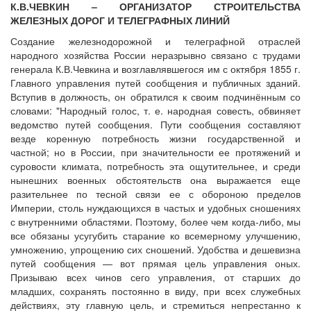
К.В.ЧЕВКИН – ОРГАНИЗАТОР СТРОИТЕЛЬСТВА
ЖЕЛЕЗНЫХ ДОРОГ И ТЕЛЕГРАФНЫХ ЛИНИЙ
Создание железнодорожной и телеграфной отраслей
народного хозяйства России неразрывно связано с трудами
генерала К.В.Чевкина и возглавлявшегося им с октября 1855 г.
Главного управления путей сообщения и публичных зданий.
Вступив в должность, он обратился к своим подчинённым со
словами: "Народный голос, т. е. народная совесть, обвиняет
ведомство путей сообщения. Пути сообщения составляют
везде коренную потребность жизни государственной и
частной; но в России, при значительности ее протяжений и
суровости климата, потребность эта ощутительнее, и среди
нынешних военных обстоятельств она выражается еще
разительнее по тесной связи ее с обороною пределов
Империи, столь нуждающихся в частых и удобных сношениях
с внутренними областями. Поэтому, более чем когда-либо, мы
все обязаны усугубить старание ко всемерному улучшению,
умножению, упрощению сих сношений. Удобства и дешевизна
путей сообщения — вот прямая цель управления оных.
Призываю всех чинов сего управления, от старших до
младших, сохранять постоянно в виду, при всех служебных
действиях, эту главную цель, и стремиться непрестанно к