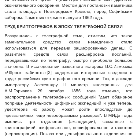
окончательного одобрения. Местом для постановки памятника
стала площадь в Новгородском Кремле, перед Софийским
собором. Памятник открыли в августе 1862 года.
ТРУД КРИПТОГРАФОВ В ЭПОХУ ТЕЛЕГРАФНОЙ СВЯЗИ
Возвращаясь к телеграфной теме, отметим, что такое
замечательное средство связи немедленно стало
использоваться для передачи зашифрованных депеш. С
развитием средств связи расшифровка посланий,
передававшихся по телеграфу, быстро приобрела большое
значение. В исследовании известного историка В.С.Измозика
«Чёрные кабинеты»[2] содержатся интересные сведения о
труде российских криптографов того времени. Так, в докладе
императору Александру II министр иностранных дел
А.М.Горчаков 29 октября 1856 года отмечал, что
распространение телеграфных сообщений "дает обширное
поприще деятельности цифирных экспедиций и уже теперь,
удесятерив их работу, может дойти впоследствии до
чрезвычайных, еще невообразимых размеров". В МИДе тогда
имелись три отделения (экспедиции), связанные с
криптографией: шифровальное, дешифровальное и газетное
(перлюстрация). Показатели дешифровального отделения по