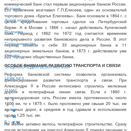
коммерческий банк стал первым акционерным банком России.
История
Его правление возглавил Г.П.Елисеев, один из основателей
торгового дома «Братья Елисеевы». Банк основали в 1864 г. с
Архив номеров
целью кредитования торговых сделок на Петербургской
бирже. А в Москве с 1866 г. начал действовать Купеческий
Подписка
банк. Период с 1862 по 1872 год считается временем
непрерывного развития банковского дела в России. В этот
Сотрудничество
период заявили о себе 33 акционерных банка и 11
акционерных земельных банков, в 1873 г. действовали уже
Отзывы
222 городских общественных банка.
ОСОБОЕ ВНИМАНИЕ РАЗВИТИЮ ТРАНСПОРТА И СВЯЗИ
ЭНЦИКЛОПЕДИЯ БЕЗОПАСНИКА
Реформа банковской системы позволила организовать
LEAK-БЕЗ
финансирование развития транспорта и связи. При
Александре II в России интенсивно строились железные
О НАС
дороги и телеграфные линии связи. Если к 1860 г.
железнодорожная сеть России имела протяженность около
1600 км, то к 1875 г. было проложено уже свыше 20 тыс. км
железных дорог, в среднем в год сдавали в использование
около 1,25 тыс. км.
Не менее активно велось телеграфное строительство. Сразу
после вступления на престол Александр II принял решение о