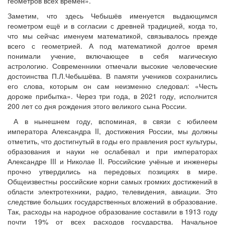
геометров всех времён».
Заметим, что здесь Чебышёв именуется выдающимся
геометром ещё и в согласии с древней традицией, когда то,
что мы сейчас именуем математикой, связывалось прежде
всего с геометрией. А под математикой долгое время
понимали учение, включающее в себя магическую
астрологию. Современники отмечали высокие человеческие
достоинства П.Л.Чебышёва. В памяти учеников сохранились
его слова, которым он сам неизменно следовал: «Честь
дороже прибытка». Через три года, в 2021 году, исполнится
200 лет со дня рождения этого великого сына России.
А в нынешнем году, вспоминая, в связи с юбилеем
императора Александра II, достижения России, мы должны
отметить, что достигнутый в годы его правления рост культуры,
образования и науки не ослабевал и при императорах
Александре III и Николае II. Российские учёные и инженеры
прочно утвердились на передовых позициях в мире.
Общеизвестны российские корни самых громких достижений в
области электротехники, радио, телевидения, авиации. Это
следствие больших государственных вложений в образование.
Так, расходы на народное образование составили в 1913 году
почти 19% от всех расходов государства. Начальное