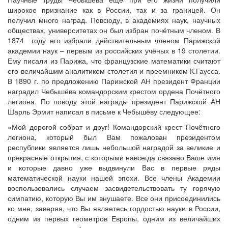
широкое признание как в России, так и за границей. Он
получил много наград. Повсюду, в академиях наук, научных
обществах, университетах он был избран почётным членом. В
1874 году его избрали действительным членом Парижской
академии наук – первым из российских учёных в 19 столетии.
Ему писали из Парижа, что французские математики считают
его величайшим аналитиком столетия и преемником К.Гаусса.
В 1890 г. по предложению Парижской АН президент Франции
наградил Чебышёва командорским крестом ордена Почётного
легиона. По поводу этой награды президент Парижской АН
Шарль Эрмит написал в письме к Чебышёву следующее:
«Мой дорогой собрат и друг! Командорский крест Почётного
легиона, который был Вам пожалован президентом
республики является лишь небольшой наградой за великие и
прекрасные открытия, с которыми навсегда связано Ваше имя
и которые давно уже выдвинули Вас в первые ряды
математической науки нашей эпохи. Все члены Академии
воспользовались случаем засвидетельствовать ту горячую
симпатию, которую Вы им внушаете. Все они присоединились
ко мне, заверяя, что Вы являетесь гордостью науки в России,
одним из первых геометров Европы, одним из величайших