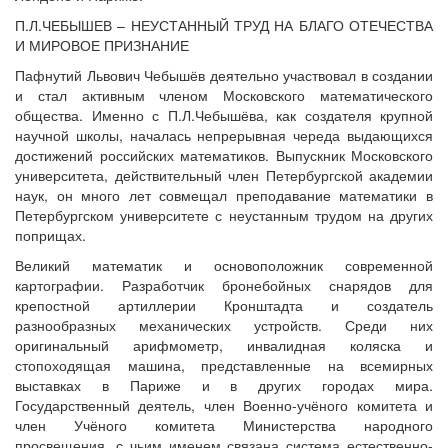
П.Л.ЧЕБЫШЕВ – НЕУСТАННЫЙ ТРУД НА БЛАГО ОТЕЧЕСТВА
И МИРОВОЕ ПРИЗНАНИЕ
Пафнутий Львович Чебышёв деятельно участвовал в создании
и стал активным членом Московского математического
общества. Именно с П.Л.Чебышёва, как создателя крупной
научной школы, началась непрерывная череда выдающихся
достижений российских математиков. Выпускник Московского
университета, действительный член Петербургской академии
наук, он много лет совмещал преподавание математики в
Петербургском университете с неустанным трудом на других
поприщах.
Великий математик и основоположник современной
картографии. Разработчик бронебойных снарядов для
крепостной артиллерии Кронштадта и создатель
разнообразных механических устройств. Среди них
оригинальный арифмометр, инвалидная коляска и
стопоходящая машина, представленные на всемирных
выставках в Париже и в других городах мира.
Государственный деятель, член Военно-учёного комитета и
член Учёного комитета Министерства народного
просвещения, с чьим именем связана система естественно-