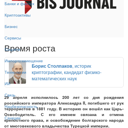
Банки и финтех
Криптоактивы
Бизнес
Сервисы
Время роста
Соцсети
Импортозамещение
Борис Столпаков
, историк
криптографии, кандидат физико-
Технологии
математических наук
ИИ
Связь
29 апреля исполнилось 200 лет со дня рождения
российского императора Александра II, погибшего от рук
Нацбезопасность
террористов в 1881 году. В историю он вошёл как Царь-
Освободитель. С его именем связана и отмена
Санкции
крепостного права, и освобождение болгарского народа
от многовекового владычества Турецкой империи.