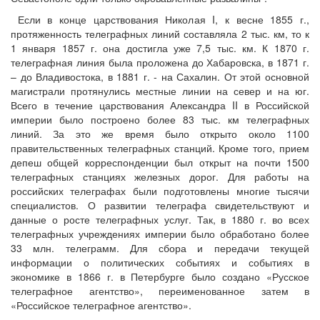
Если в конце царствования Николая I, к весне 1855 г.,
протяженность телеграфных линий составляла 2 тыс. км, то к
1 января 1857 г. она достигла уже 7,5 тыс. км. К 1870 г.
телеграфная линия была проложена до Хабаровска, в 1871 г.
– до Владивостока, в 1881 г. - на Сахалин. От этой основной
магистрали протянулись местные линии на север и на юг.
Всего в течение царствования Александра II в Российской
империи было построено более 83 тыс. км телеграфных
линий. За это же время было открыто около 1100
правительственных телеграфных станций. Кроме того, прием
депеш общей корреспонденции был открыт на почти 1500
телеграфных станциях железных дорог. Для работы на
российских телеграфах были подготовлены многие тысячи
специалистов. О развитии телеграфа свидетельствуют и
данные о росте телеграфных услуг. Так, в 1880 г. во всех
телеграфных учреждениях империи было обработано более
33 млн. телеграмм. Для сбора и передачи текущей
информации о политических событиях и событиях в
экономике в 1866 г. в Петербурге было создано «Русское
телеграфное агентство», переименованное затем в
«Российское телеграфное агентство».