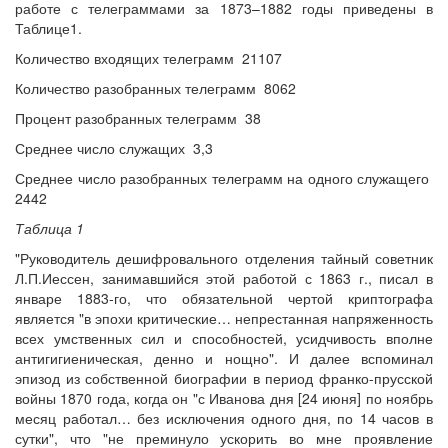
работе с телеграммами за 1873–1882 годы приведены в
Таблице1.
Количество входящих телеграмм 21107
Количество разобранных телеграмм 8062
Процент разобранных телеграмм 38
Среднее число служащих 3,3
Среднее число разобранных телеграмм на одного служащего
2442
Таблица 1
"Руководитель дешифровального отделения тайный советник
Л.П.Иессен, занимавшийся этой работой с 1863 г., писал в
январе 1883‐го, что обязательной чертой криптографа
является "в эпохи критические… непрестанная напряженность
всех умственных сил и способностей, усидчивость вполне
антигигиеническая, денно и нощно". И далее вспоминал
эпизод из собственной биографии в период франко-прусской
войны 1870 года, когда он "с Иванова дня [24 июня] по ноябрь
месяц работал… без исключения одного дня, по 14 часов в
сутки", что "не преминуло ускорить во мне проявление