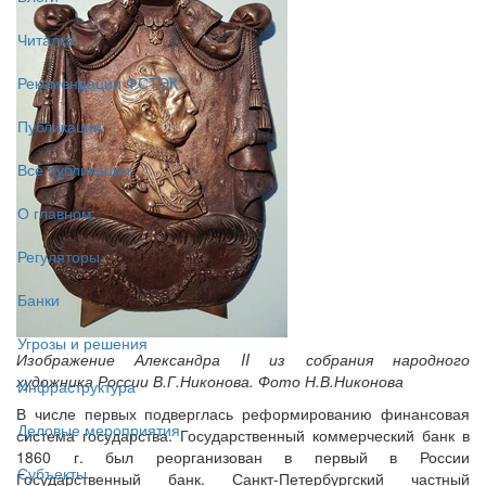
Читалка
Рекомендации ФСТЭК
Публикации
Все публикации
О главном
Регуляторы
Банки
Угрозы и решения
Изображение Александра II из собрания народного
художника России В.Г.Никонова. Фото Н.В.Никонова
Инфраструктура
В числе первых подверглась реформированию финансовая
Деловые мероприятия
система государства. Государственный коммерческий банк в
1860 г. был реорганизован в первый в России
Субъекты
Государственный банк. Санкт-Петербургский частный