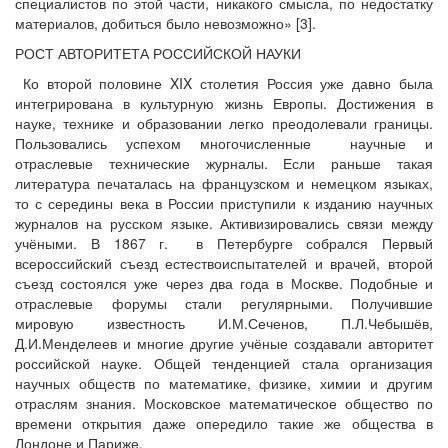
специалистов по этой части, никакого смысла, по недостатку
материалов, добиться было невозможно» [3].
РОСТ АВТОРИТЕТА РОССИЙСКОЙ НАУКИ
Ко второй половине XIX столетия Россия уже давно была
интегрирована в культурную жизнь Европы. Достижения в
науке, технике и образовании легко преодолевали границы.
Пользовались успехом многочисленные научные и
отраслевые технические журналы. Если раньше такая
литература печаталась на французском и немецком языках,
то с середины века в России приступили к изданию научных
журналов на русском языке. Активизировались связи между
учёными. В 1867 г. в Петербурге собрался Первый
всероссийский съезд естествоиспытателей и врачей, второй
съезд состоялся уже через два года в Москве. Подобные и
отраслевые форумы стали регулярными. Получившие
мировую известность И.М.Сеченов, П.Л.Чебышёв,
Д.И.Менделеев и многие другие учёные создавали авторитет
российской науке. Общей тенденцией стала организация
научных обществ по математике, физике, химии и другим
отраслям знания. Московское математическое общество по
времени открытия даже опередило такие же общества в
Лондоне и Париже.