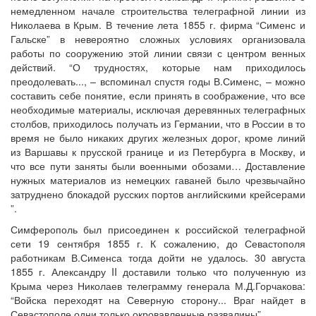
немедленном начале строительства телеграфной линии из
Николаева в Крым. В течение лета 1855 г. фирма “Сименс и
Гальске” в невероятно сложных условиях организовала
работы по сооружению этой линии связи с центром венных
действий. “О трудностях, которые нам приходилось
преодолевать..., – вспоминал спустя годы В.Сименс, – можно
составить себе понятие, если принять в соображение, что все
необходимые материалы, исключая деревянных телеграфных
столбов, приходилось получать из Германии, что в России в то
время не было никаких других железных дорог, кроме линий
из Варшавы к прусской границе и из Петербурга в Москву, и
что все пути заняты были военными обозами… Доставление
нужных материалов из немецких гаваней было чрезвычайно
затруднено блокадой русских портов английскими крейсерами
”.
Симферополь был присоединен к российской телеграфной
сети 19 сентября 1855 г. К сожалению, до Севастополя
работникам В.Сименса тогда дойти не удалось. 30 августа
1855 г. Александру II доставили только что полученную из
Крыма через Николаев телеграмму генерала М.Д.Горчакова:
“Войска переходят на Северную сторону... Враг найдет в
Севастополе одни только окровавленные развалины”.