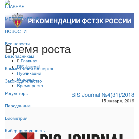
ГЛАВНАЯ
МЕРОПРИЯТИЯ
НОВОСТИ
Время роста
Все новости
Безопасникам
Главная
BIS Journal
Комментарии экспертов
Публикации
История
Законодательство
Время роста
Регуляторы
BIS Journal №4(31)/2018
15 января, 2019
Персданные
Биометрия
Киберпреступность