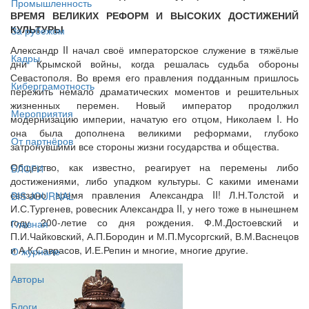
Промышленность
ВРЕМЯ ВЕЛИКИХ РЕФОРМ И ВЫСОКИХ ДОСТИЖЕНИЙ
КУЛЬТУРЫ
За рубежом
Александр II начал своё императорское служение в тяжёлые
Кадры
дни Крымской войны, когда решалась судьба обороны
Севастополя. Во время его правления подданным пришлось
Киберграмотность
пережить немало драматических моментов и решительных
жизненных перемен. Новый император продолжил
Мероприятия
модернизацию империи, начатую его отцом, Николаем I. Но
она была дополнена великими реформами, глубоко
От партнёров
затронувшими все стороны жизни государства и общества.
Общество, как известно, реагирует на перемены либо
БЛОГИ
достижениями, либо упадком культуры. С какими именами
связано время правления Александра II! Л.Н.Толстой и
BIS JOURNAL
И.С.Тургенев, ровесник Александра II, у него тоже в нынешнем
году 200-летие со дня рождения. Ф.М.Достоевский и
Главная
П.И.Чайковский, А.П.Бородин и М.П.Мусоргский, В.М.Васнецов
и А.К.Саврасов, И.Е.Репин и многие, многие другие.
О журнале
Авторы
Блоги