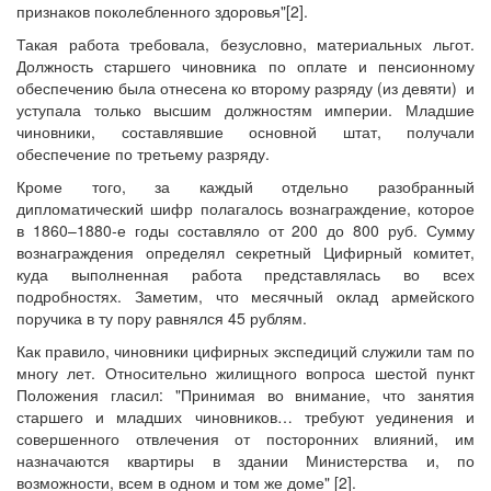
признаков поколебленного здоровья"[2].
Такая работа требовала, безусловно, материальных льгот.
Должность старшего чиновника по оплате и пенсионному
обеспечению была отнесена ко второму разряду (из девяти) и
уступала только высшим должностям империи. Младшие
чиновники, составлявшие основной штат, получали
обеспечение по третьему разряду.
Кроме того, за каждый отдельно разобранный
дипломатический шифр полагалось вознаграждение, которое
в 1860–1880‐е годы составляло от 200 до 800 руб. Сумму
вознаграждения определял секретный Цифирный комитет,
куда выполненная работа представлялась во всех
подробностях. Заметим, что месячный оклад армейского
поручика в ту пору равнялся 45 рублям.
Как правило, чиновники цифирных экспедиций служили там по
многу лет. Относительно жилищного вопроса шестой пункт
Положения гласил: "Принимая во внимание, что занятия
старшего и младших чиновников… требуют уединения и
совершенного отвлечения от посторонних влияний, им
назначаются квартиры в здании Министерства и, по
возможности, всем в одном и том же доме" [2].