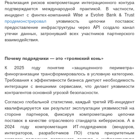
Реализация рисков компрометации интеграционного контура
подтверждается международной практикой. В частности,
инцидент с финтех-компанией Wise и Evolve Bank & Trust
продемонстрировал
уязвимость цепочки поставок:
предоставление инфраструктуры через API создало канал
утечки данных, затронувший всех участников партнерского
взаимодействия.
Почему подрядчики — это «троянский конь»
К 2025 году понятие «защищенного периметра»
финорганизации трансформировалось в условную категорию.
Требования к эффективности бизнеса диктуют необходимость
интеграции с внешними сервисами, что делает уязвимости
контрагентов основной угрозой безопасности.
Согласно глобальной статистике, каждый третий ИБ-инцидент
квалифицируется как результат эксплуатации уязвимостей на
стороне партнеров, фиксируя компрометацию цепочки
поставок в качестве отраслевого стандарта киберрисков. А в
2024 году компрометация ИТ-подрядчиков (вендоров,
интеграторов, разработчиков ПО) стала приоритетным
методом получения первичного доступа к инфраструктуре