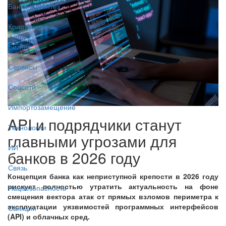
Банки и финтех
Криптоактивы
Бизнес
Сервисы
Соцсети
Импортозамещение
API и подрядчики станут
Технологии
главными угрозами для
ИИ
банков в 2026 году
Связь
Концепция банка как неприступной крепости в 2026 году
рискует полностью утратить актуальность на фоне
Нацбезопасность
смещения вектора атак от прямых взломов периметра к
эксплуатации уязвимостей программных интерфейсов
Санкции
(API) и облачных сред.