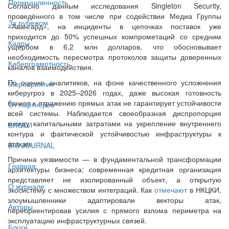
Промышленность
Согласно данным исследования Singleton Security,
проведённого в том числе при содействии Медиа Группы
За рубежом
«Авангард», на инциденты в цепочках поставок уже
приходится до 50% успешных компрометаций со средним
Кадры
ущербом в 6,2 млн долларов, что обосновывает
необходимость пересмотра протоколов защиты доверенных
Киберграмотность
каналов взаимодействия.
По оценке аналитиков, на фоне качественного усложнения
Мероприятия
киберугроз в 2025–2026 годах, даже высокая готовность
банков к отражению прямых атак не гарантирует устойчивости
От партнёров
всей системы. Наблюдается своеобразная диспропорция
между капитальными затратами на укрепление внутреннего
БЛОГИ
контура и фактической устойчивостью инфраструктуры к
атакам.
BIS JOURNAL
Причина уязвимости — в фундаментальной трансформации
Главная
архитектуры бизнеса: современная кредитная организация
представляет не изолированный объект, а открытую
О журнале
экосистему с множеством интеграций. Как
отмечают
в НКЦКИ,
злоумышленники адаптировали векторы атак,
Авторы
переориентировав усилия с прямого взлома периметра на
эксплуатацию инфраструктурных связей.
Блоги