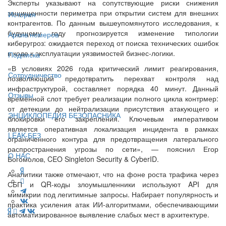
Эксперты указывают на сопутствующие риски снижения
защищенности периметра при открытии систем для внешних
История
контрагентов. По данным вышеупомянутого исследования, к
будущему году прогнозируется изменение типологии
Архив номеров
киберугроз: ожидается переход от поиска технических ошибок
в коде к эксплуатации уязвимостей бизнес-логики.
Подписка
«В условиях 2026 года критический лимит реагирования,
Сотрудничество
позволяющий предотвратить перехват контроля над
инфраструктурой, составляет порядка 40 минут. Данный
Отзывы
временной слот требует реализации полного цикла контрмер:
от детекции до нейтрализации присутствия атакующего и
ЭНЦИКЛОПЕДИЯ БЕЗОПАСНИКА
блокировки его закрепления. Ключевым императивом
является оперативная локализация инцидента в рамках
LEAK-БЕЗ
ограниченного контура для предотвращения латерального
распространения угрозы по сети», — пояснил Егор
О НАС
Богомолов, CEO Singleton Security & CyberID.
Аналитики также отмечают, что на фоне роста трафика через
СБП и QR-коды злоумышленники используют API для
мимикрии под легитимные запросы. Набирает популярность и
практика усиления атак ИИ-алгоритмами, обеспечивающими
автоматизированное выявление слабых мест в архитектуре.