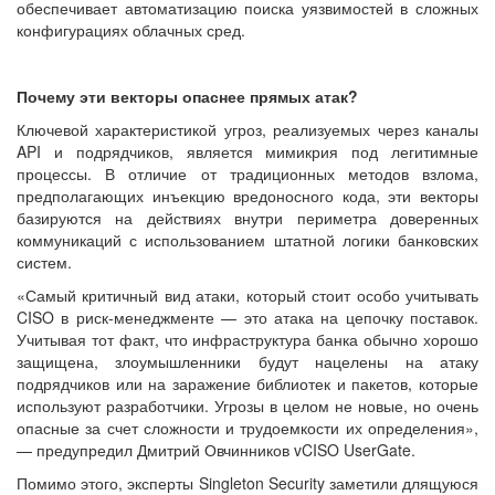
обеспечивает автоматизацию поиска уязвимостей в сложных
конфигурациях облачных сред.
Почему эти векторы опаснее прямых атак?
Ключевой характеристикой угроз, реализуемых через каналы
API и подрядчиков, является мимикрия под легитимные
процессы. В отличие от традиционных методов взлома,
предполагающих инъекцию вредоносного кода, эти векторы
базируются на действиях внутри периметра доверенных
коммуникаций с использованием штатной логики банковских
систем.
«Самый критичный вид атаки, который стоит особо учитывать
CISO в риск-менеджменте — это атака на цепочку поставок.
Учитывая тот факт, что инфраструктура банка обычно хорошо
защищена, злоумышленники будут нацелены на атаку
подрядчиков или на заражение библиотек и пакетов, которые
используют разработчики. Угрозы в целом не новые, но очень
опасные за счет сложности и трудоемкости их определения»,
— предупредил Дмитрий Овчинников vCISO UserGate.
Помимо этого, эксперты Singleton Security заметили длящуюся