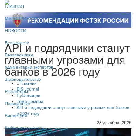
ГЛАВНАЯ
МЕРОПРИЯТИЯ
НОВОСТИ
API и подрядчики станут
Все новости
главными угрозами для
Безопасникам
банков в 2026 году
Комментарии экспертов
Законодательство
Главная
BIS Journal
Регуляторы
Публикации
Тема номера
Персданные
API и подрядчики станут главными угрозами для банков
в 2026 году
Биометрия
23 декабря, 2025
Киберпреступность