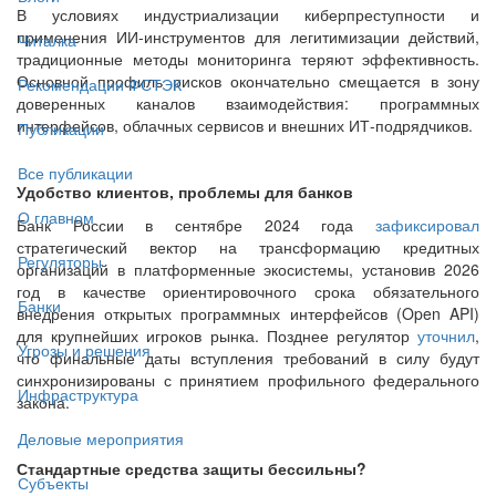
В условиях индустриализации киберпреступности и
применения ИИ-инструментов для легитимизации действий,
Читалка
традиционные методы мониторинга теряют эффективность.
Основной профиль рисков окончательно смещается в зону
Рекомендации ФСТЭК
доверенных каналов взаимодействия: программных
интерфейсов, облачных сервисов и внешних ИТ-подрядчиков.
Публикации
Все публикации
Удобство клиентов, проблемы для банков
О главном
Банк России в сентябре 2024 года
зафиксировал
стратегический вектор на трансформацию кредитных
Регуляторы
организаций в платформенные экосистемы, установив 2026
год в качестве ориентировочного срока обязательного
Банки
внедрения открытых программных интерфейсов (Open API)
для крупнейших игроков рынка. Позднее регулятор
уточнил
,
Угрозы и решения
что финальные даты вступления требований в силу будут
синхронизированы с принятием профильного федерального
Инфраструктура
закона.
Деловые мероприятия
Стандартные средства защиты бессильны?
Субъекты