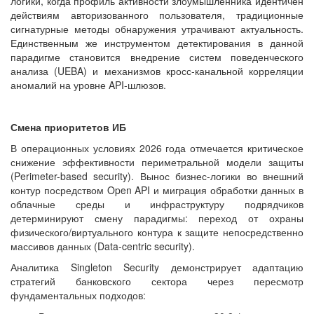
логики, когда профиль активности злоумышленника идентичен
действиям авторизованного пользователя, традиционные
сигнатурные методы обнаружения утрачивают актуальность.
Единственным же инструментом детектирования в данной
парадигме становится внедрение систем поведенческого
анализа (UEBA) и механизмов кросс-канальной корреляции
аномалий на уровне API-шлюзов.
Смена приоритетов ИБ
В операционных условиях 2026 года отмечается критическое
снижение эффективности периметральной модели защиты
(Perimeter-based security). Вынос бизнес-логики во внешний
контур посредством Open API и миграция обработки данных в
облачные среды и инфраструктуру подрядчиков
детерминируют смену парадигмы: переход от охраны
физического/виртуального контура к защите непосредственно
массивов данных (Data-centric security).
Аналитика Singleton Security демонстрирует адаптацию
стратегий банковского сектора через пересмотр
фундаментальных подходов: