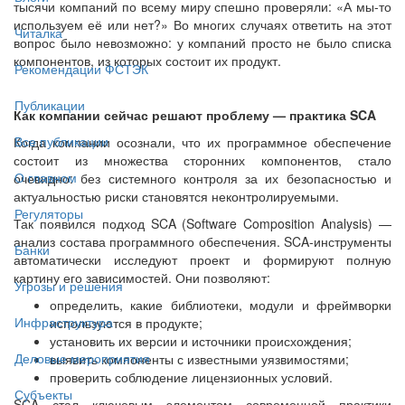
тысячи компаний по всему миру спешно проверяли: «А мы-то
используем её или нет?» Во многих случаях ответить на этот
Читалка
вопрос было невозможно: у компаний просто не было списка
компонентов, из которых состоит их продукт.
Рекомендации ФСТЭК
Публикации
Как компании сейчас решают проблему — практика SCA
Все публикации
Когда компании осознали, что их программное обеспечение
состоит из множества сторонних компонентов, стало
О главном
очевидно: без системного контроля за их безопасностью и
актуальностью риски становятся неконтролируемыми.
Регуляторы
Так появился подход SCA (Software Composition Analysis) —
анализ состава программного обеспечения. SCA-инструменты
Банки
автоматически исследуют проект и формируют полную
картину его зависимостей. Они позволяют:
Угрозы и решения
определить, какие библиотеки, модули и фреймворки
Инфраструктура
используются в продукте;
установить их версии и источники происхождения;
Деловые мероприятия
выявить компоненты с известными уязвимостями;
проверить соблюдение лицензионных условий.
Субъекты
SCA стал ключевым элементом современной практики