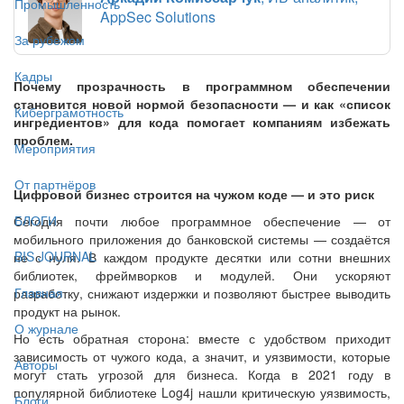
Промышленность
AppSec Solutions
За рубежом
Кадры
Почему прозрачность в программном обеспечении
становится новой нормой безопасности — и как «список
Киберграмотность
ингредиентов» для кода помогает компаниям избежать
проблем.
Мероприятия
От партнёров
Цифровой бизнес строится на чужом коде — и это риск
БЛОГИ
Сегодня почти любое программное обеспечение — от
мобильного приложения до банковской системы — создаётся
BIS JOURNAL
не с нуля. В каждом продукте десятки или сотни внешних
библиотек, фреймворков и модулей. Они ускоряют
Главная
разработку, снижают издержки и позволяют быстрее выводить
продукт на рынок.
О журнале
Но есть обратная сторона: вместе с удобством приходит
зависимость от чужого кода, а значит, и уязвимости, которые
Авторы
могут стать угрозой для бизнеса. Когда в 2021 году в
популярной библиотеке Log4j нашли критическую уязвимость,
Блоги