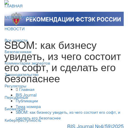
ГЛАВНАЯ
МЕРОПРИЯТИЯ
НОВОСТИ
SBOM: как бизнесу
Все новости
увидеть, из чего состоит
Безопасникам
его софт, и сделать его
Комментарии экспертов
безопаснее
Законодательство
Регуляторы
Главная
BIS Journal
Персданные
Публикации
Тема номера
Биометрия
SBOM: как бизнесу увидеть, из чего состоит его софт, и
сделать его безопаснее
Киберпреступность
BIS Journal №4(59)2025