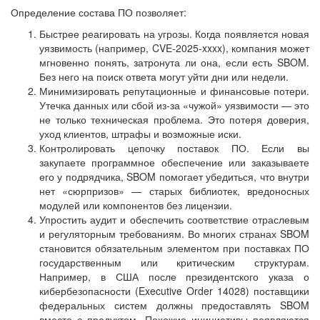
Определение состава ПО позволяет:
Быстрее реагировать на угрозы. Когда появляется новая
уязвимость (например, CVE-2025-xxxx), компания может
мгновенно понять, затронута ли она, если есть SBOM.
Без него на поиск ответа могут уйти дни или недели.
Минимизировать репутационные и финансовые потери.
Утечка данных или сбой из-за «чужой» уязвимости — это
не только техническая проблема. Это потеря доверия,
уход клиентов, штрафы и возможные иски.
Контролировать цепочку поставок ПО. Если вы
закупаете программное обеспечение или заказываете
его у подрядчика, SBOM помогает убедиться, что внутри
нет «сюрпризов» — старых библиотек, вредоносных
модулей или компонентов без лицензии.
Упростить аудит и обеспечить соответствие отраслевым
и регуляторным требованиям. Во многих странах SBOM
становится обязательным элементом при поставках ПО
государственным или критическим структурам.
Например, в США после президентского указа о
кибербезопасности (Executive Order 14028) поставщики
федеральных систем должны предоставлять SBOM
вместе с продуктом. Похожие инициативы появляются