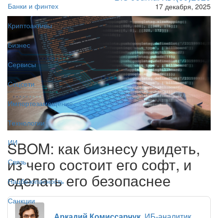
Банки и финтех
17 декабря, 2025
Криптоактивы
Бизнес
Сервисы
Соцсети
Импортозамещение
Технологии
ИИ
SBOM: как бизнесу увидеть,
из чего состоит его софт, и
Связь
сделать его безопаснее
Нацбезопасность
Санкции
Аркадий Комиссарчук
, ИБ-аналитик,