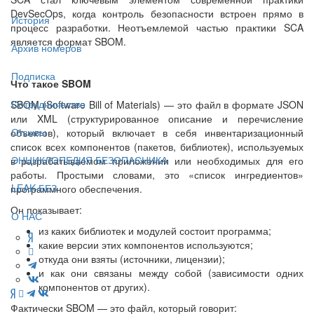
DevSecOps, когда контроль безопасности встроен прямо в
История
процесс разработки. Неотъемлемой частью практики SCA
является формат SBOM.
Архив номеров
Подписка
Что такое SBOM
Сотрудничество
SBOM (Software Bill of Materials) — это файл в формате JSON
или XML (структурированное описание и перечисление
Отзывы
объектов), который включает в себя инвентаризационный
список всех компонентов (пакетов, библиотек), используемых
ЭНЦИКЛОПЕДИЯ БЕЗОПАСНИКА
в разрабатываемом приложении или необходимых для его
работы. Простыми словами, это «список ингредиентов»
LEAK-БЕЗ
программного обеспечения.
Он показывает:
О НАС
из каких библиотек и модулей состоит программа;
какие версии этих компонентов используются;
откуда они взяты (источники, лицензии);
и как они связаны между собой (зависимости одних
компонентов от других).
Фактически SBOM — это файл, который говорит: