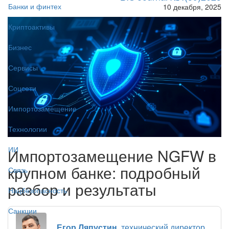
Банки и финтех
10 декабря, 2025
Криптоактивы
Бизнес
Сервисы
Соцсети
Импортозамещение
Технологии
ИИ
Импортозамещение NGFW в
крупном банке: подробный
Связь
разбор и результаты
Нацбезопасность
Санкции
Егор Ляпустин
, технический директор