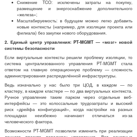
Снижение TCO: исключены затраты на покупку,
размещение и энергоснабжение дополнительного
«железа»;
Масштабируемость: в будущем можно легко добавить
новые контексты (например, для изоляции проекта или
филиала) без закупки нового оборудования.
2. Единый центр управления: PT-MGMT — «мозг» новой
системы безопасности
Если виртуальные контексты решили проблему изоляции, то
система централизованного управления PT-MGMT стала
ответом на главную операционную проблему — сложность
администрирования распределённой инфраструктуры.
Ведь изначально у нас было три ЦОД, в каждом — по
кластеру, в каждом кластере — по два виртуальных контекста.
Ручное управление таким парком через отдельные веб-
интерфейсы — это колоссальные трудозатраты и высокий
риск «дрейфа конфигураций», когда настройки на разных
площадках неизбежно начинают отличаться из-за
человеческого фактора.
Возможности PT-MGMT позволили изменить при реализации
данного проекта парадигму управления. Вот основные