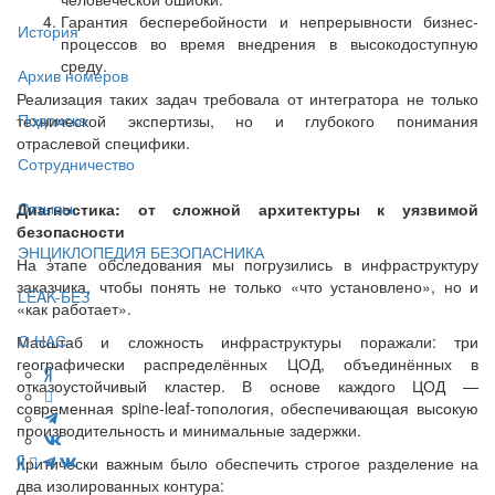
Гарантия бесперебойности и непрерывности бизнес-
История
процессов во время внедрения в высокодоступную
среду.
Архив номеров
Реализация таких задач требовала от интегратора не только
Подписка
технической экспертизы, но и глубокого понимания
отраслевой специфики.
Сотрудничество
Отзывы
Диагностика: от сложной архитектуры к уязвимой
безопасности
ЭНЦИКЛОПЕДИЯ БЕЗОПАСНИКА
На этапе обследования мы погрузились в инфраструктуру
заказчика, чтобы понять не только «что установлено», но и
LEAK-БЕЗ
«как работает».
О НАС
Масштаб и сложность инфраструктуры поражали: три
географически распределённых ЦОД, объединённых в
отказоустойчивый кластер. В основе каждого ЦОД —
современная spine-leaf-топология, обеспечивающая высокую
производительность и минимальные задержки.
Критически важным было обеспечить строгое разделение на
два изолированных контура: