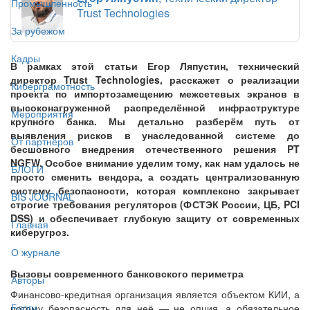
Промышленность
Trust Technologies
За рубежом
Кадры
В рамках этой статьи Егор Ляпустин, технический
директор Trust Technologies, расскажет о реализации
Киберграмотность
проекта по импортозамещению межсетевых экранов в
высоконагруженной распределённой инфраструктуре
Мероприятия
крупного банка. Мы детально разберём путь от
выявления рисков в унаследованной системе до
От партнёров
бесшовного внедрения отечественного решения PT
NGFW. Особое внимание уделим тому, как нам удалось не
БЛОГИ
просто сменить вендора, а создать централизованную
систему безопасности, которая комплексно закрывает
BIS JOURNAL
строгие требования регуляторов (ФСТЭК России, ЦБ, PCI
DSS) и обеспечивает глубокую защиту от современных
Главная
киберугроз.
О журнале
Вызовы современного банковского периметра
Авторы
Финансово-кредитная организация является объектом КИИ, а
Блоги
потому безопасность для неё — не опция, а обязательное