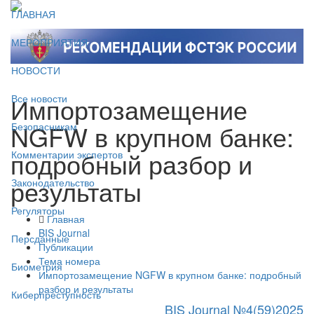
ГЛАВНАЯ
МЕРОПРИЯТИЯ
НОВОСТИ
Импортозамещение
Все новости
NGFW в крупном банке:
Безопасникам
подробный разбор и
Комментарии экспертов
результаты
Законодательство
Регуляторы
Главная
BIS Journal
Персданные
Публикации
Тема номера
Биометрия
Импортозамещение NGFW в крупном банке: подробный
разбор и результаты
Киберпреступность
BIS Journal №4(59)2025