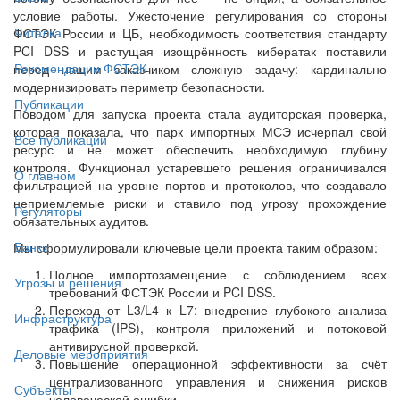
условие работы. Ужесточение регулирования со стороны
Читалка
ФСТЭК России и ЦБ, необходимость соответствия стандарту
PCI DSS и растущая изощрённость кибератак поставили
Рекомендации ФСТЭК
перед нашим заказчиком сложную задачу: кардинально
модернизировать периметр безопасности.
Публикации
Поводом для запуска проекта стала аудиторская проверка,
которая показала, что парк импортных МСЭ исчерпал свой
Все публикации
ресурс и не может обеспечить необходимую глубину
контроля. Функционал устаревшего решения ограничивался
О главном
фильтрацией на уровне портов и протоколов, что создавало
неприемлемые риски и ставило под угрозу прохождение
Регуляторы
обязательных аудитов.
Банки
Мы сформулировали ключевые цели проекта таким образом:
Полное импортозамещение с соблюдением всех
Угрозы и решения
требований ФСТЭК России и PCI DSS.
Переход от L3/L4 к L7: внедрение глубокого анализа
Инфраструктура
трафика (IPS), контроля приложений и потоковой
антивирусной проверкой.
Деловые мероприятия
Повышение операционной эффективности за счёт
централизованного управления и снижения рисков
Субъекты
человеческой ошибки.