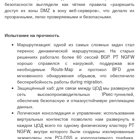
безопасности выглядели как чёткие правила «разрешить
доступ из зоны DMZ в зону веб-серверов», что делало их
прозрачными, легко проверяемыми и безопасными.
Испытание на прочность
Маршрутизация: одной из самых сложных задач стал
перенос динамической маршрутизации. На старых
решениях работало более 60 сессий BGP. PT NGFW
хорошо справился с нагрузкой, поддержав все
необходимые Route-Map и протокол BFD для
мгновенного обнаружения обрывов, что обеспечило
бесперебойность работы during migration.
Защищённый хаб: для связи между ЦОД мы развернули
сеть высокопроизводительных IPsec-туннелей,
обеспечив безопасную и отказоустойчивую репликацию
данных.
Логическая консолидация и управление: использование
виртуальных контекстов позволило нам развернуть в
каждом ЦОД всего по одному физическому кластеру PT
NGFW, внутри которого были созданы изолированные
экземпляры для PCI-DSS и корпоративного трафика.