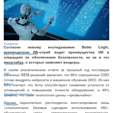
Банки и финтех
Криптоактивы
Бизнес
Сервисы
Соцсети
Согласно новому исследованию Sumo Logic,
руководители ИБ-служб видят преимущества ИИ в
Импортозамещение
операциях по обеспечению безопасности, но не в тех
масштабах, о которых заявляют вендоры.
Технологии
В своём аналитическом отчёте за прошлый год поставщик
ИИ
облачных SIEM-решений заключил, что 96% опрошенных CISO
готово внедрять нейросети и машинное обучение (МО). Из них
Связь
90% считает, что боты способствуют снижению усталости от
оповещений и повышению точности обнаружения, а 49%
Нацбезопасность
заявило, что такие технологии ценны «чрезвычайно».
Однако параллельно респонденты констатировали лишь
Санкции
«относительно базовые сценарии использования ИИ»:
обнаружение угроз, автоматическое реагирование,