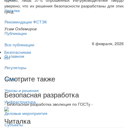
уверено, что их решения безопасности разработаны для этих
Читалка
сред.
Рекомендации ФСТЭК
Усам Оздемиров
Публикации
6 февраля, 2026
Все публикации
Безопасникам
О главном
ИИ
Регуляторы
Смотрите также
Банки
Угрозы и решения
Безопасная разработка
Инфраструктура
- Безопасная разработка эволюция по ГОСТу -
Деловые мероприятия
Читалка
Субъекты