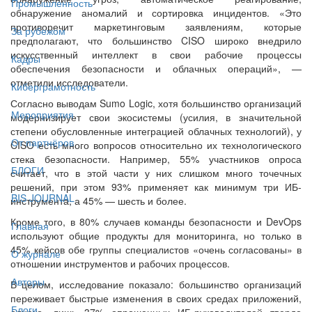
Промышленность
обнаружение аномалий и сортировка инцидентов. «Это
противоречит маркетинговым заявлениям, которые
За рубежом
предполагают, что большинство CISO широко внедрило
искусственный интеллект в свои рабочие процессы
Кадры
обеспечения безопасности и облачных операций», —
отметили исследователи.
Киберграмотность
Согласно выводам Sumo Logic, хотя большинство организаций
Мероприятия
модернизирует свои экосистемы (усилия, в значительной
степени обусловленные интеграцией облачных технологий), у
От партнёров
CISO есть много вопросов относительно их технологического
стека безопасности. Например, 55% участников опроса
БЛОГИ
считает, что в этой части у них слишком много точечных
решений, при этом 93% применяет как минимум три ИБ-
BIS JOURNAL
инструмента, а 45% — шесть и более.
Кроме того, в 80% случаев команды безопасности и DevOps
Главная
используют общие продукты для мониторинга, но только в
45% кейсов обе группы специалистов «очень согласованы» в
О журнале
отношении инструментов и рабочих процессов.
Авторы
В целом, исследование показало: большинство организаций
переживает быстрые изменения в своих средах приложений,
Блоги
однако, лишь 37% опрошенных ИБ-руководителей твердо