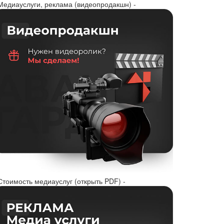
 Медиауслуги, реклама (видеопродакшн) -
Стоимость медиауслуг (открыть PDF) -