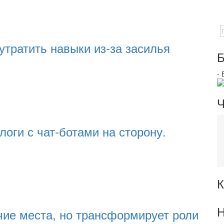
утратить навыки из-за засилья
Б
-
Ч
оги с чат-ботами на сторону.
К
Н
чие места, но трансформирует роли