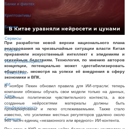
Банки и финтех
Криптоактивы
Бизнес
Сервисы
При разработке новой версии национального плана
реагирования на чрезвычайные ситуации власти Китая
Соцсети
приравняли искусственный интеллект к эпидемиям и
стихийным бедствиям. Технология, по мнению авторов
Импортозамещение
концепции, потенциально может «дестабилизировать
общество», несмотря на успехи её внедрения в сферу
Технологии
экономики и ВПК.
ИИ
В ноябре Пекин обновил правила для ИИ-отрасли: теперь
компании обязаны обучать свои модели только на данных,
Связь
лишённых политически чувствительного контекста, а все
созданные нейросетями материалы должны быть
Нацбезопасность
промаркированы и легко отслеживаемыми. Также стало
известно, что усилиями местных регуляторов удалено около
Санкции
960 тысяч единиц «незаконного или вредного» ИИ-контента.
При этом в КНР пытаются найти баланс между контролем и