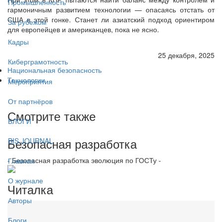
Промышленность
гармоничным развитием технологии — опасаясь отстать от
США в этой гонке. Станет ли азиатский подход ориентиром
За рубежом
для европейцев и американцев, пока не ясно.
Кадры
25 декабря, 2025
Киберграмотность
Национальная безопасность
Технологии
Мероприятия
От партнёров
Смотрите также
БЛОГИ
Безопасная разработка
BIS JOURNAL
- Безопасная разработка эволюция по ГОСТу -
Главная
О журнале
Читалка
Авторы
Блоги