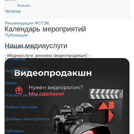
Больше...
Читалка
Рекомендации ФСТЭК
Календарь мероприятий
Публикации
Наши медиауслуги
Все публикации
- Медиауслуги, реклама (видеопродакшн) -
О главном
Регуляторы
Банки
Угрозы и решения
Инфраструктура
Деловые мероприятия
Субъекты