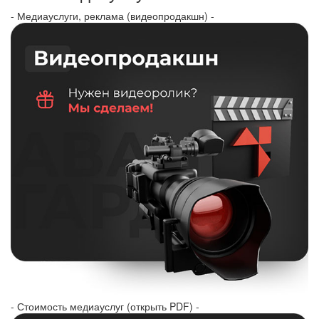
- Медиауслуги, реклама (видеопродакшн) -
- Стоимость медиауслуг (открыть PDF) -