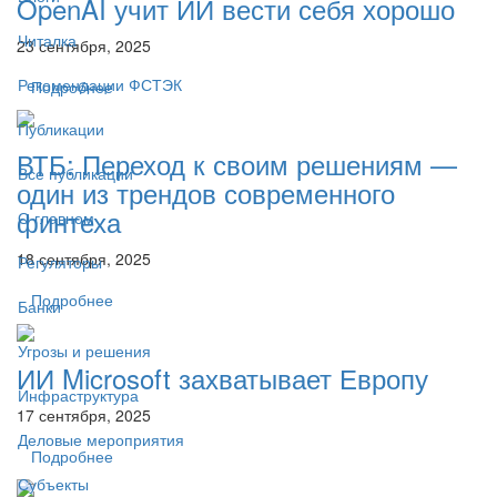
OpenAI учит ИИ вести себя хорошо
Читалка
23 сентября, 2025
Рекомендации ФСТЭК
Подробнее
Публикации
ВТБ: Переход к своим решениям —
Все публикации
один из трендов современного
финтеха
О главном
18 сентября, 2025
Регуляторы
Подробнее
Банки
Угрозы и решения
ИИ Microsoft захватывает Европу
Инфраструктура
17 сентября, 2025
Деловые мероприятия
Подробнее
Субъекты