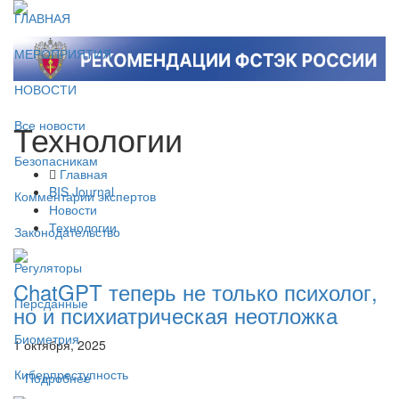
ГЛАВНАЯ
МЕРОПРИЯТИЯ
НОВОСТИ
Технологии
Все новости
Безопасникам
Главная
BIS Journal
Комментарии экспертов
Новости
Технологии
Законодательство
Регуляторы
ChatGPT теперь не только психолог,
Персданные
но и психиатрическая неотложка
Биометрия
1 октября, 2025
Киберпреступность
Подробнее