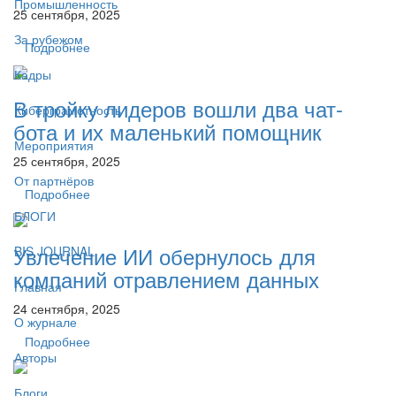
Промышленность
25 сентября, 2025
За рубежом
Подробнее
Кадры
В тройку лидеров вошли два чат-
Киберграмотность
бота и их маленький помощник
Мероприятия
25 сентября, 2025
От партнёров
Подробнее
БЛОГИ
Увлечение ИИ обернулось для
BIS JOURNAL
компаний отравлением данных
Главная
24 сентября, 2025
О журнале
Подробнее
Авторы
Блоги