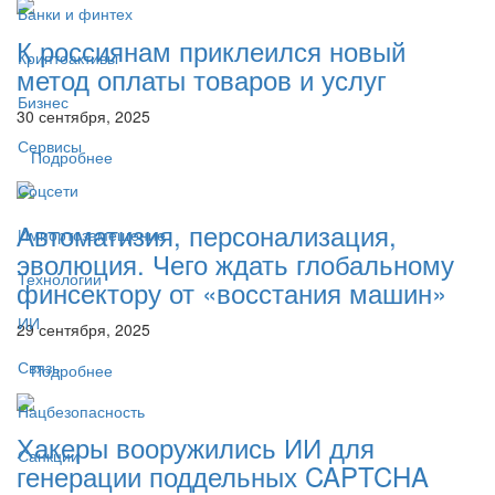
Банки и финтех
К россиянам приклеился новый
Криптоактивы
метод оплаты товаров и услуг
Бизнес
30 сентября, 2025
Сервисы
Подробнее
Соцсети
Автоматизия, персонализация,
Импортозамещение
эволюция. Чего ждать глобальному
Технологии
финсектору от «восстания машин»
ИИ
29 сентября, 2025
Связь
Подробнее
Нацбезопасность
Хакеры вооружились ИИ для
Санкции
генерации поддельных CAPTCHA