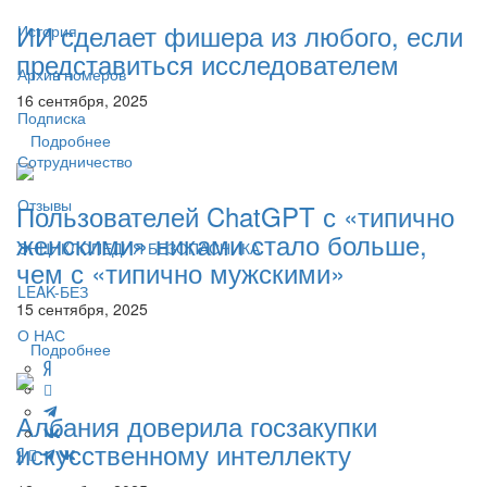
ИИ сделает фишера из любого, если
История
представиться исследователем
Архив номеров
16 сентября, 2025
Подписка
Подробнее
Сотрудничество
Отзывы
Пользователей ChatGPT с «типично
женскими» никами стало больше,
ЭНЦИКЛОПЕДИЯ БЕЗОПАСНИКА
чем с «типично мужскими»
LEAK-БЕЗ
15 сентября, 2025
О НАС
Подробнее
Албания доверила госзакупки
искусственному интеллекту