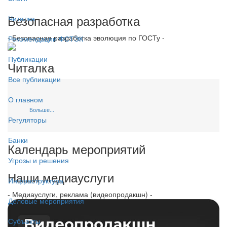
Безопасная разработка
Читалка
- Безопасная разработка эволюция по ГОСТу -
Рекомендации ФСТЭК
Публикации
Читалка
Все публикации
О главном
Больше...
Регуляторы
Банки
Календарь мероприятий
Угрозы и решения
Наши медиауслуги
Инфраструктура
- Медиауслуги, реклама (видеопродакшн) -
Деловые мероприятия
Субъекты