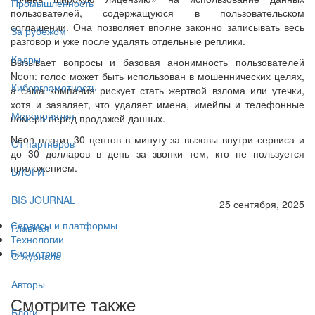
Промышленность
пользователей, содержащуюся в пользовательском
соглашении. Она позволяет вполне законно записывать весь
За рубежом
разговор и уже после удалять отдельные реплики.
Кадры
Вызывает вопросы и базовая анонимность пользователей
Neon: голос может быть использован в мошеннических целях,
Киберграмотность
а сама компания рискует стать жертвой взлома или утечки,
хотя и заявляет, что удаляет имена, имейлы и телефонные
Мероприятия
номера перед продажей данных.
Neon платит 30 центов в минуту за вызовы внутри сервиса и
От партнёров
до 30 долларов в день за звонки тем, кто не пользуется
приложением.
БЛОГИ
BIS JOURNAL
25 сентября, 2025
Сервисы и платформы
Главная
Технологии
Биометрия
О журнале
Авторы
Смотрите также
Блоги