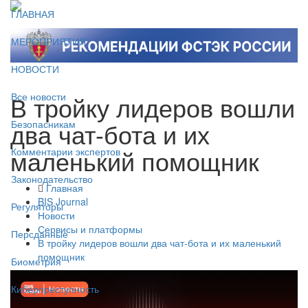
ГЛАВНАЯ
МЕРОПРИЯТИЯ
НОВОСТИ
В тройку лидеров вошли
Все новости
два чат-бота и их
Безопасникам
маленький помощник
Комментарии экспертов
Законодательство
Главная
BIS Journal
Регуляторы
Новости
Сервисы и платформы
Персданные
В тройку лидеров вошли два чат-бота и их маленький
помощник
Биометрия
Киберпреступность