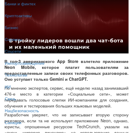
Банки и финтех
Криптоактивы
Бизнес
Сервисы
Соцсети
В топ-3 американского App Store взлетело приложение
Импортозамещение
Neon Mobile, которое платит пользователям за
предоставленные записи своих телефонных разговоров.
Технологии
Оно уступает только Gemini и ChatGPT.
ИИ
По мнению экспертов, сервис, ещё неделю назад занимавший
476-е место в категории «Социальные сети», может
Связь
передавать голосовые слепки ИИ-компаниям для создания,
обучения и тестирования больших языковых моделей.
Нацбезопасность
Разработчик уверяет, что не записывает вторую сторону
разговора, если та не использует приложение Neon, однако,
Санкции
юристы, опрошенные ресурсом TechCrunch, указали на
«очень широкую лицензию» на использование данных