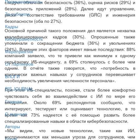
Промышленность
следуют облачная безопасность (36%), оценка рисков (29%) и
безопасность приложений (28%). Далее идут управление,
За рубежом
риски и соответствие требованиям (GRC) и инженерия
безопасности (оба по 27%).
Кадры
Основной причиной такого положения дел является нехватка
квалифицированных кадров (30%). Опрошенные также
Киберграмотность
упоминали о сокращении бюджета (36%) и увольнениях
(24%). Влияние этих факторов имеет явные последствия: 88%
Мероприятия
компаний заявило, что те привели как минимум к одному
серьёзному ИБ-инциденту, а 69% столкнулось с более чем
От партнёров
одним. В отчёте также говорится, что «потребность в
критически важных навыках у сотрудников перевешивает
БЛОГИ
необходимость увеличения численности персонала».
BIS JOURNAL
При этом ИБ-специалисты, похоже, стали более комфортно
чувствовать себя во взаимодействии с ИИ по мере его
Главная
внедрения. Около 69% респондентов сообщило, что
интегрируют, тестируют или оценивают технологию, в то
О журнале
время как 73% надеется с её помощью развить более
специализированные навыки в области кибербезопасности.
Авторы
«Мы видим, что новые технологии, такие как ИИ,
воспринимаются как меньшая угроза для сотрудников, чем
Блоги