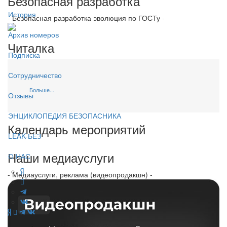
Безопасная разработка
История
- Безопасная разработка эволюция по ГОСТу -
Архив номеров
Читалка
Подписка
Сотрудничество
Больше...
Отзывы
ЭНЦИКЛОПЕДИЯ БЕЗОПАСНИКА
Календарь мероприятий
LEAK-БЕЗ
Наши медиауслуги
О НАС
- Медиауслуги, реклама (видеопродакшн) -