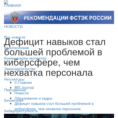
ГЛАВНАЯ
МЕРОПРИЯТИЯ
НОВОСТИ
Дефицит навыков стал
Все новости
большей проблемой в
Безопасникам
киберсфере, чем
Комментарии экспертов
нехватка персонала
Законодательство
Регуляторы
Главная
BIS Journal
Персданные
Новости
Образование и кадры
Биометрия
Дефицит навыков стал большей проблемой в
киберсфере, чем нехватка персонала
Киберпреступность