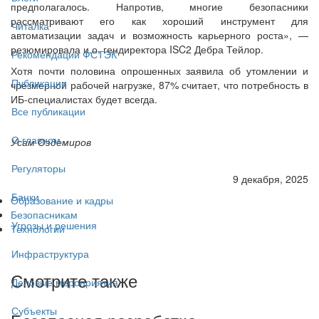
предполагалось. Напротив, многие безопасники
рассматривают его как хороший инструмент для
Читалка
автоматизации задач и возможность карьерного роста», —
резюмировала и.о. гендиректора ISC2 Дебра Тейлор.
Рекомендации ФСТЭК
Хотя почти половина опрошенных заявила об утомлении и
Публикации
чрезмерной рабочей нагрузке, 87% считает, что потребность в
ИБ-специалистах будет всегда.
Все публикации
О главном
Усам Оздемиров
Регуляторы
9 декабря, 2025
Банки
Образование и кадры
Безопасникам
Угрозы и решения
Технологии
Инфраструктура
Смотрите также
Деловые мероприятия
Субъекты