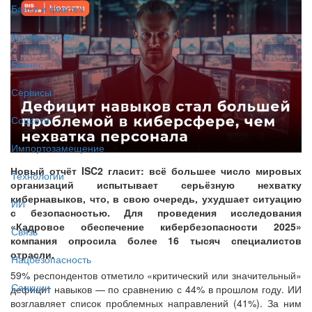
Банки и финтех
Криптоактивы
Бизнес
Сервисы
Соцсети
Импортозамещение
Новый отчёт ISC2 гласит: всё большее число мировых
Технологии
организаций испытывает серьёзную нехватку
кибернавыков, что, в свою очередь, ухудшает ситуацию
ИИ
с безопасностью. Для проведения исследования
«Кадровое обеспечение кибербезопасности 2025»
Связь
компания опросила более 16 тысяч специалистов
отрасли.
Нацбезопасность
59% респондентов отметило «критический или значительный»
Санкции
дефицит навыков — по сравнению с 44% в прошлом году. ИИ
возглавляет список проблемных направлений (41%). За ним