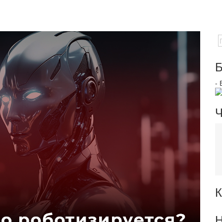
Б
-
Ч
К
Н