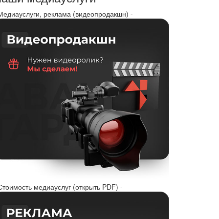
 Медиауслуги, реклама (видеопродакшн) -
Стоимость медиауслуг (открыть PDF) -