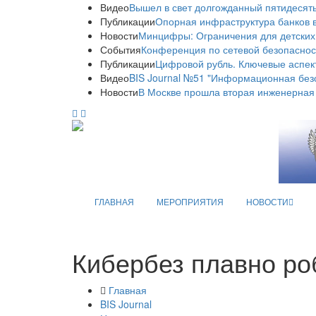
Видео
Вышел в свет долгожданный пятидесяты
Публикации
Опорная инфраструктура банков в
Новости
Минцифры: Ограничения для детских
События
Конференция по сетевой безопаснос
Публикации
Цифровой рубль. Ключевые аспек
Видео
BIS Journal №51 "Информационная без
Новости
В Москве прошла вторая инженерная
ГЛАВНАЯ
МЕРОПРИЯТИЯ
НОВОСТИ
Кибербез плавно ро
Главная
BIS Journal