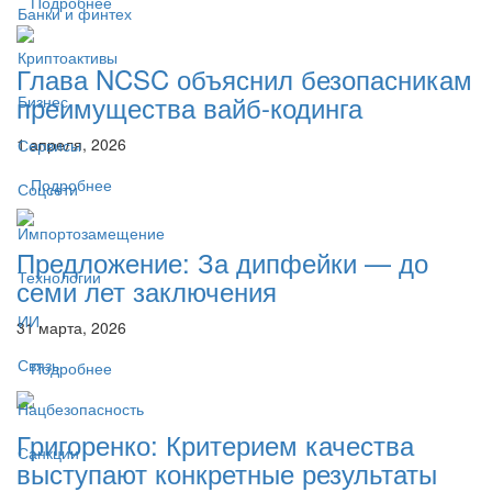
Подробнее
Банки и финтех
Криптоактивы
Глава NCSC объяснил безопасникам
преимущества вайб-кодинга
Бизнес
1 апреля, 2026
Сервисы
Подробнее
Соцсети
Импортозамещение
Предложение: За дипфейки — до
Технологии
семи лет заключения
ИИ
31 марта, 2026
Связь
Подробнее
Нацбезопасность
Григоренко: Критерием качества
Санкции
выступают конкретные результаты