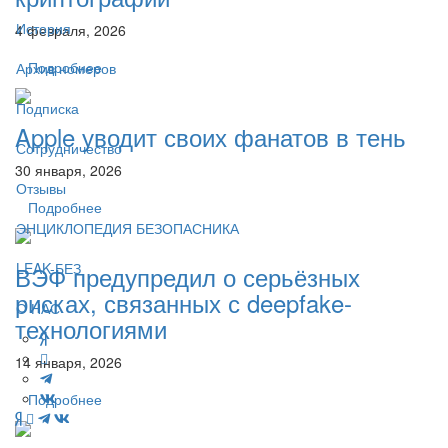
История
4 февраля, 2026
Подробнее
Архив номеров
Подписка
Apple уводит своих фанатов в тень
Сотрудничество
30 января, 2026
Отзывы
Подробнее
ЭНЦИКЛОПЕДИЯ БЕЗОПАСНИКА
LEAK-БЕЗ
ВЭФ предупредил о серьёзных
рисках, связанных с deepfake-
О НАС
технологиями
14 января, 2026
Подробнее