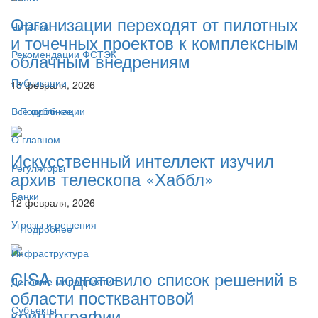
Организации переходят от пилотных
Читалка
и точечных проектов к комплексным
Рекомендации ФСТЭК
облачным внедрениям
Публикации
18 февраля, 2026
Подробнее
Все публикации
О главном
Искусственный интеллект изучил
Регуляторы
архив телескопа «Хаббл»
Банки
12 февраля, 2026
Угрозы и решения
Подробнее
Инфраструктура
CISA подготовило список решений в
Деловые мероприятия
области постквантовой
Субъекты
криптографии