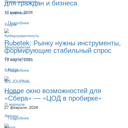
для граждан и бизнеса
Промышленность
17 марта, 2026
За рубежом
Подробнее
Кадры
Киберграмотность
Rubetek: Рынку нужны инструменты,
Мероприятия
формирующие стабильный спрос
От партнёров
13 марта, 2026
БЛОГИ
Подробнее
BIS JOURNAL
Новое окно возможностей для
Главная
«Сбера» — «ЦОД в пробирке»
О журнале
27 февраля, 2026
Авторы
Подробнее
Блоги