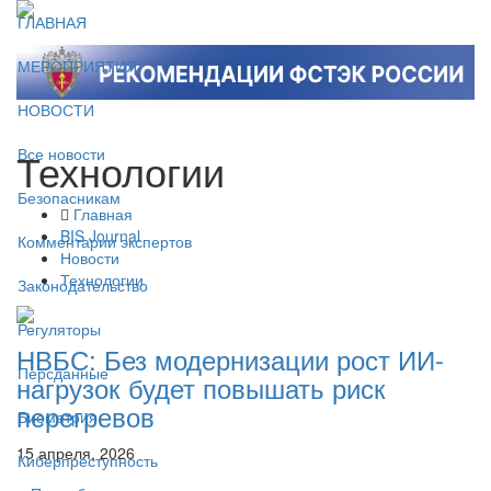
ГЛАВНАЯ
МЕРОПРИЯТИЯ
НОВОСТИ
Технологии
Все новости
Безопасникам
Главная
BIS Journal
Комментарии экспертов
Новости
Технологии
Законодательство
Регуляторы
НВБС: Без модернизации рост ИИ-
Персданные
нагрузок будет повышать риск
перегревов
Биометрия
15 апреля, 2026
Киберпреступность