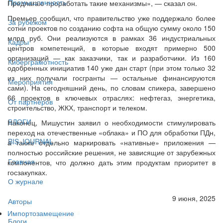
Промышленность
Предлагаю проработать такие механизмы», — сказал он.
Премьер сообщил, что правительство уже поддержало более
За рубежом
сотни проектов по созданию софта на общую сумму около 150
млрд руб. Они реализуются в рамках 36 индустриальных
Кадры
центров компетенций, в которые входят примерно 500
организаций — как заказчики, так и разработчики. Из 160
Киберграмотность
одобренных инициатив 140 уже дан старт (при этом только 32
из них получали госгранты — остальные финансируются
Мероприятия
сами). На сегодняшний день, по словам спикера, завершено
66 проектов в ключевых отраслях: нефтегаз, энергетика,
От партнёров
строительство, ЖКХ, транспорт и телеком.
БЛОГИ
Наконец, Мишустин заявил о необходимости стимулировать
переход на отечественные «облака» и ПО для обработки ПДн,
BIS JOURNAL
а также отдельно маркировать «нативные» приложения —
полностью российские решения, не зависящие от зарубежных
Главная
компонентов, что должно дать этим продуктам приоритет в
госзакупках.
О журнале
9 июня, 2025
Авторы
Импортозамещение
Блоги