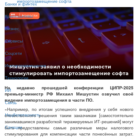
импортозамещение софта
Банки и финтех
Криптоактивы
Бизнес
Сервисы
Соцсети
Импортозамещение
Технологии
На недавно прошедшей конференции ЦИПР-2025
ИИ
премьер-министр РФ Михаил Мишустин озвучил своё
видение импортозамещения в части ПО.
Связь
«Например, по итогам успешного внедрения у себя нового
Нацбезопасность
отечественного решения таким заказчикам [самостоятельно
занимавшимся разработкой тиражируемых ИТ-решений] могут
Санкции
быть предоставлены самые различные меры налогового
стимулирования для компенсации части понесённых затрат.