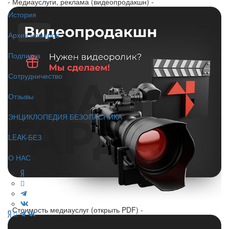
- Медиауслуги, реклама (видеопродакшн) -
История
Архив номеров
Подписка
Сотрудничество
Отзывы
ЭНЦИКЛОПЕДИЯ БЕЗОПАСНИКА
LEAK-БЕЗ
О НАС
- Стоимость медиауслуг (открыть PDF) -