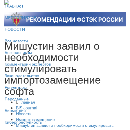
ГЛАВНАЯ
МЕРОПРИЯТИЯ
НОВОСТИ
Мишустин заявил о
Все новости
необходимости
Безопасникам
стимулировать
Комментарии экспертов
импортозамещение
Законодательство
софта
Регуляторы
Персданные
Главная
BIS Journal
Биометрия
Новости
Импортозамещение
Киберпреступность
Мишустин заявил о необходимости стимулировать