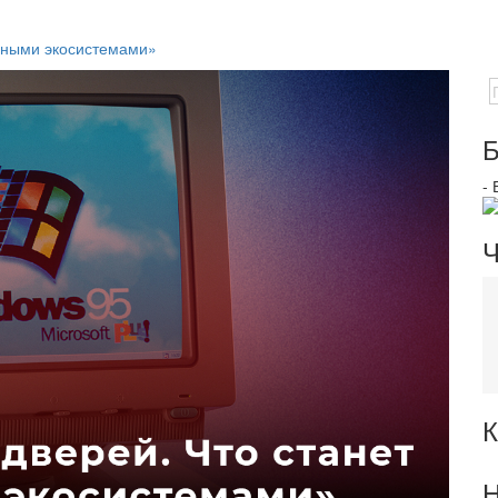
ычными экосистемами»
Б
-
Ч
К
Н