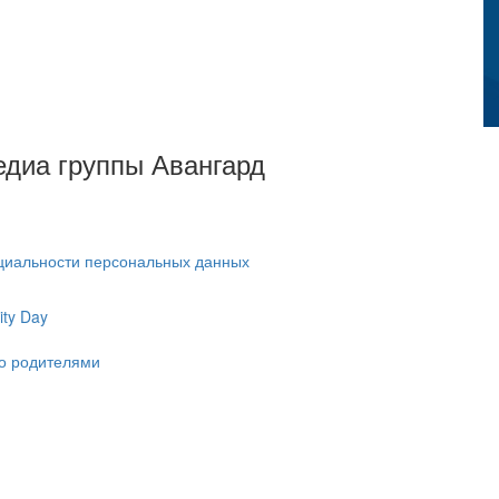
Медиа группы Авангард
циальности персональных данных
ty Day
ко родителями