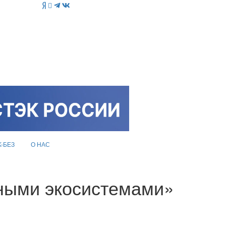
K-БЕЗ
О НАС
чными экосистемами»