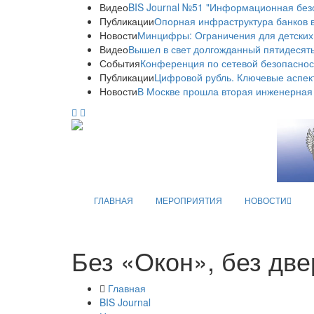
Видео
BIS Journal №51 "Информационная без
Публикации
Опорная инфраструктура банков в
Новости
Минцифры: Ограничения для детских
Видео
Вышел в свет долгожданный пятидесяты
События
Конференция по сетевой безопаснос
Публикации
Цифровой рубль. Ключевые аспек
Новости
В Москве прошла вторая инженерная
ГЛАВНАЯ
МЕРОПРИЯТИЯ
НОВОСТИ
Без «Окон», без дв
Главная
BIS Journal