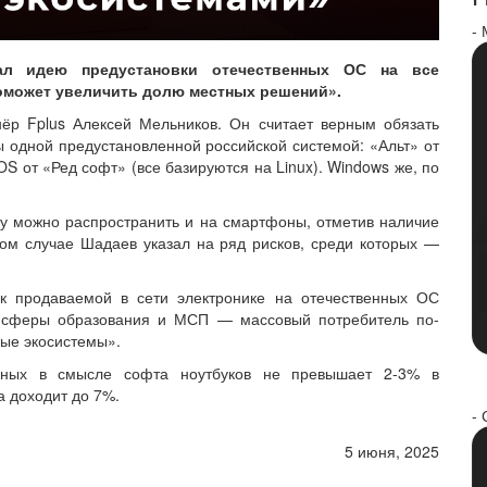
-
л идею предустановки отечественных ОС на все
поможет увеличить долю местных решений».
ёр Fplus Алексей Мельников. Он считает верным обязать
бы одной предустановленной российской системой: «Альт» от
OS от «Ред софт» (все базируются на Linux). Windows же, по
у можно распространить и на смартфоны, отметив наличие
том случае Шадаев указал на ряд рисков, среди которых —
к продаваемой в сети электронике на отечественных ОС
из сферы образования и МСП — массовый потребитель по-
ые экосистемы».
нных в смысле софта ноутбуков не превышает 2-3% в
а доходит до 7%.
- 
5 июня, 2025