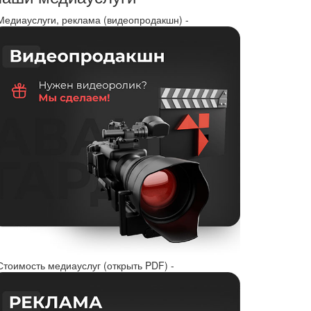
 Медиауслуги, реклама (видеопродакшн) -
Стоимость медиауслуг (открыть PDF) -