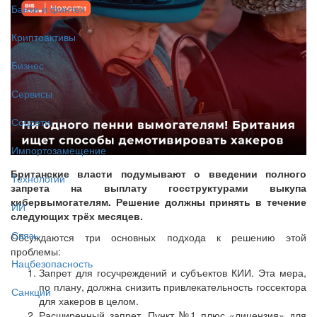
Банки и финтех
Криптоактивы
Бизнес
Сервисы
Соцсети
Импортозамещение
Британские власти подумывают о введении полного
Технологии
запрета на выплату госструктурами выкупа
кибервымогателям. Решение должны принять в течение
ИИ
следующих трёх месяцев.
Связь
Обсуждаются три основных подхода к решению этой
проблемы:
Нацбезопасность
Запрет для госучреждений и субъектов КИИ. Эта мера,
по плану, должна снизить привлекательность госсектора
Санкции
для хакеров в целом.
Расширенный запрет. Пункт №1 плюс «лицензия» для