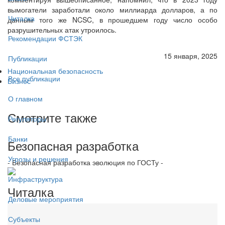
вымогатели заработали около миллиарда долларов, а по
Читалка
данным того же NCSC, в прошедшем году число особо
разрушительных атак утроилось.
Рекомендации ФСТЭК
15 января, 2025
Публикации
Национальная безопасность
Все публикации
Бизнес
О главном
Смотрите также
Регуляторы
Банки
Безопасная разработка
Угрозы и решения
- Безопасная разработка эволюция по ГОСТу -
Инфраструктура
Читалка
Деловые мероприятия
Субъекты