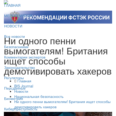
ГЛАВНАЯ
МЕРОПРИЯТИЯ
НОВОСТИ
Ни одного пенни
Все новости
вымогателям! Британия
Безопасникам
ищет способы
Комментарии экспертов
демотивировать хакеров
Законодательство
Регуляторы
Главная
BIS Journal
Персданные
Новости
Национальная безопасность
Биометрия
Ни одного пенни вымогателям! Британия ищет способы
демотивировать хакеров
Киберпреступность