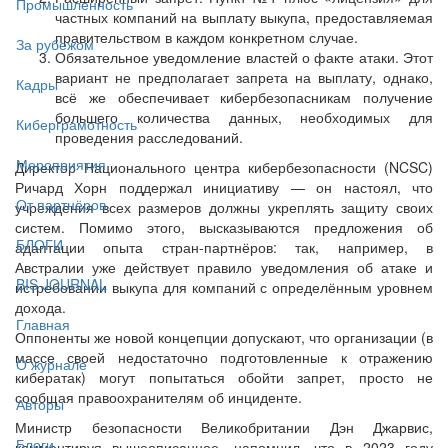
Промышленность
частных компаний на выплату выкупа, предоставляемая
правительством в каждом конкретном случае.
За рубежом
Обязательное уведомление властей о факте атаки. Этот
вариант не предполагает запрета на выплату, однако,
Кадры
всё же обеспечивает кибербезопасникам получение
большего количества данных, необходимых для
Киберграмотность
проведения расследований.
Мероприятия
Директор Национального центра кибербезопасности (NCSC)
Ричард Хорн поддержал инициативу — он настоял, что
От партнёров
учреждения всех размеров должны укреплять защиту своих
систем. Помимо этого, высказываются предложения об
БЛОГИ
адаптации опыта стран-партнёров: так, например, в
Австралии уже действует правило уведомления об атаке и
BIS JOURNAL
истребовании выкупа для компаний с определённым уровнем
дохода.
Главная
Оппоненты же новой концепции допускают, что организации (в
массе своей недостаточно подготовленные к отражению
О журнале
кибератак) могут попытаться обойти запрет, просто не
сообщая правоохранителям об инциденте.
Авторы
Министр безопасности Великобритании Дэн Джарвис,
Блоги
комментируя вышеописанное, напомнил, что в 2023 году