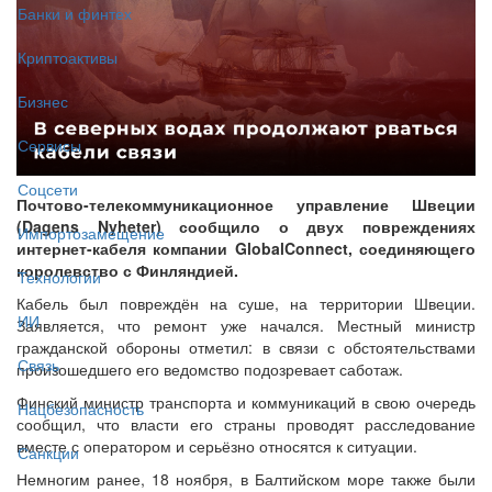
Банки и финтех
Криптоактивы
Бизнес
Сервисы
Соцсети
Почтово-телекоммуникационное управление Швеции
(Dagens Nyheter) сообщило о двух повреждениях
Импортозамещение
интернет-кабеля компании GlobalConnect, соединяющего
королевство с Финляндией.
Технологии
Кабель был повреждён на суше, на территории Швеции.
ИИ
Заявляется, что ремонт уже начался. Местный министр
гражданской обороны отметил: в связи с обстоятельствами
Связь
произошедшего его ведомство подозревает саботаж.
Финский министр транспорта и коммуникаций в свою очередь
Нацбезопасность
сообщил, что власти его страны проводят расследование
вместе с оператором и серьёзно относятся к ситуации.
Санкции
Немногим ранее, 18 ноября, в Балтийском море также были