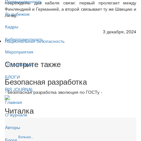
Промышленность
повреждены два кабеля связи: первый пролегает между
Финляндией и Германией, а второй связывает ту же Швецию и
За рубежом
Литву.
Кадры
3 декабря, 2024
Киберграмотность
Национальная безопасность
Мероприятия
Смотрите также
От партнёров
БЛОГИ
Безопасная разработка
BIS JOURNAL
- Безопасная разработка эволюция по ГОСТу -
Главная
Читалка
О журнале
Авторы
Больше...
Блоги