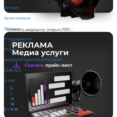
История
Архив номеров
Подписка
- Стоимость медиауслуг (открыть PDF) -
Сотрудничество
Отзывы
ЭНЦИКЛОПЕДИЯ БЕЗОПАСНИКА
LEAK-БЕЗ
О НАС