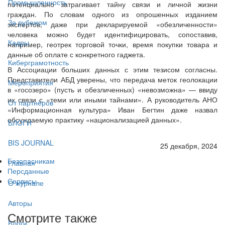
Промышленность
потенциально затрагивает тайну связи и личной жизни
граждан. По словам одного из опрошенных изданием
За рубежом
экспертов, даже при декларируемой «обезличенности»
человека можно будет идентифицировать, сопоставив,
Кадры
например, геотрек торговой точки, время покупки товара и
данные об оплате с конкретного гаджета.
Киберграмотность
В Ассоциации больших данных с этим тезисом согласны.
Представители АБД уверены, что передача меток геолокации
Мероприятия
в «госозеро» (пусть и обезличенных) «невозможна» — ввиду
их связи с «теми или иными тайнами». А руководитель АНО
От партнёров
«Информационная культура» Иван Бегтин даже назвал
обсуждаемую практику «национализацией данных».
БЛОГИ
BIS JOURNAL
25 декабря, 2024
Безопасникам
Главная
Персданные
Сервисы
О журнале
Авторы
Смотрите также
Блоги