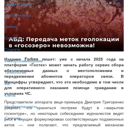
Банки и финтех
Криптоактивы
Бизнес
Сервисы
Соцсети
Издание Forbes пишет: уже с начала 2025 года на
Импортозамещение
платформе «Гостех» может начать работу сервис сбора
обезличенных данных о местоположении и
Технологии
передвижении абонентов операторов связи. В
Минцифры утверждают, что это необходимо в том числе
ИИ
для оперативного оказания помощи гражданам в
условиях ЧС.
Связь
Представители аппарата вице-премьера Дмитрия Григоренко
Нацбезопасность
уверяют, что храниться геотреки будут в «закрытом
госконтуре», но некоторые собеседники журналистов видят
Санкции
риск в текущих формулировках соответствующих подзаконных
актов — они полагают, что предлагаемый механизм