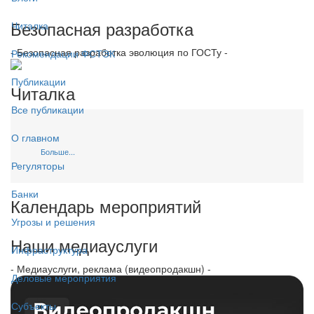
Безопасная разработка
Читалка
- Безопасная разработка эволюция по ГОСТу -
Рекомендации ФСТЭК
Публикации
Читалка
Все публикации
О главном
Больше...
Регуляторы
Банки
Календарь мероприятий
Угрозы и решения
Наши медиауслуги
Инфраструктура
- Медиауслуги, реклама (видеопродакшн) -
Деловые мероприятия
Субъекты