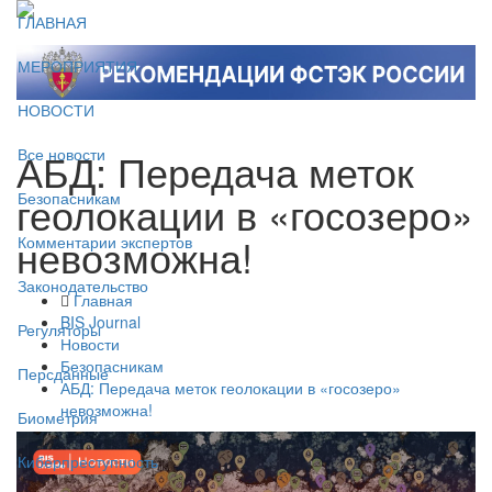
ГЛАВНАЯ
МЕРОПРИЯТИЯ
НОВОСТИ
АБД: Передача меток
Все новости
геолокации в «госозеро»
Безопасникам
невозможна!
Комментарии экспертов
Законодательство
Главная
BIS Journal
Регуляторы
Новости
Безопасникам
Персданные
АБД: Передача меток геолокации в «госозеро»
невозможна!
Биометрия
Киберпреступность