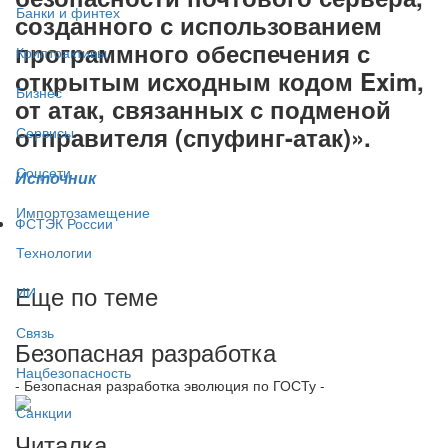
Банки и финтех
созданного с использованием
программного обеспечения с
Криптоактивы
открытым исходным кодом Exim,
Бизнес
от атак, связанных с подменой
отправителя (спуфинг-атак)».
Сервисы
Соцсети
Источник
Импортозамещение
ФСТЭК России
Технологии
Еще по теме
ИИ
Связь
Безопасная разработка
Нацбезопасность
- Безопасная разработка эволюция по ГОСТу -
Санкции
Читалка