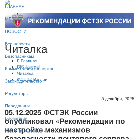
ГЛАВНАЯ
МЕРОПРИЯТИЯ
НОВОСТИ
Читалка
Все новости
Безопасникам
Главная
BIS Journal
Комментарии экспертов
Читалка
ФСТЭК России
Законодательство
Регуляторы
5 декабря, 2025
Персданные
05.12.2025 ФСТЭК России
Биометрия
опубликовал «Рекомендации по
настройке механизмов
Киберпреступность
безопасности почтового сервера,