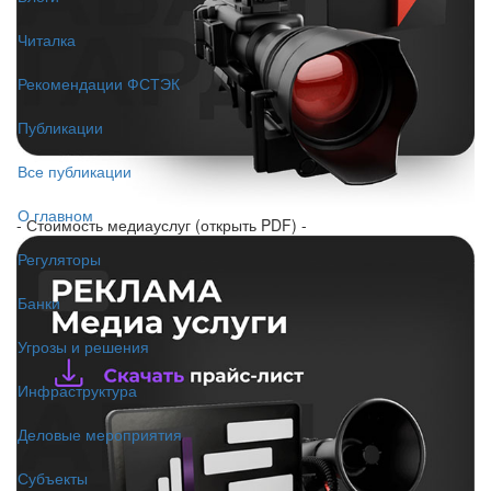
Читалка
Рекомендации ФСТЭК
Публикации
Все публикации
О главном
- Стоимость медиауслуг (открыть PDF) -
Регуляторы
Банки
Угрозы и решения
Инфраструктура
Деловые мероприятия
Субъекты