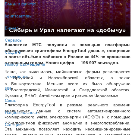
Банки и финтех
Криптоактивы
Бизнес
Сервисы
Аналитики МТС получили с помощью платформы
обнаружения криптоферм EnergyTool данные, говорящие
Соцсети
о росте объёмов майнинга в России на 44% по сравнению
с прошлым годом. Новая цифра — 196 907 эпизодов.
Импортозамещение
Чаще, как выяснилось, майнинговые фермы размещаются
Технологии
в Иркутской и Новосибирской областях, а также
в Башкортостане. Меньше всего их было обнаружено
ИИ
в Волгоградской, Ивановской и Свердловской областях,
Чувашии, ЯНАО, Алтайском крае и регионах Черноземья.
Связь
Платформа EnergyTool в режиме реального времени
анализирует данные с систем автоматизированного
Нацбезопасность
коммерческого учёта электроэнергии (АСКУЭ) и с помощью
ИИ-алгоритмов фиксирует аномалии в энергопотреблении.
Санкции
Эта механика позволяет находить несанкционированные
врезки, дистанционные взломы счётчиков и масштабные