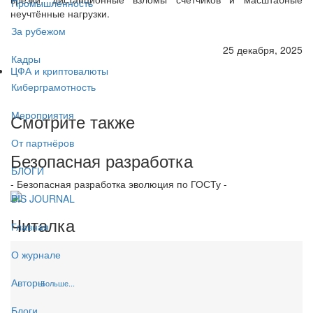
Промышленность
неучтённые нагрузки.
За рубежом
25 декабря, 2025
Кадры
ЦФА и криптовалюты
Киберграмотность
Мероприятия
Смотрите также
От партнёров
Безопасная разработка
БЛОГИ
- Безопасная разработка эволюция по ГОСТу -
BIS JOURNAL
Читалка
Главная
О журнале
Авторы
Больше...
Блоги