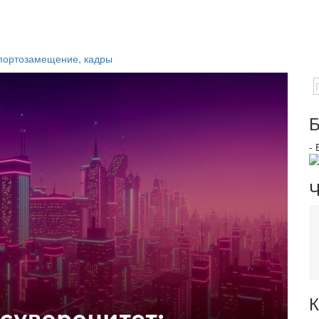
мпортозамещение, кадры
Б
-
Ч
К