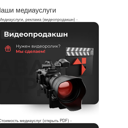
аши медиауслуги
 Медиауслуги, реклама (видеопродакшн) -
Стоимость медиауслуг (открыть PDF) -