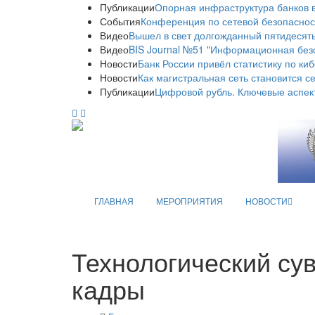
Публикации
Опорная инфраструктура банков в
События
Конференция по сетевой безопаснос
Видео
Вышел в свет долгожданный пятидесяты
Видео
BIS Journal №51 "Информационная без
Новости
Банк России привёл статистику по ки
Новости
Как магистральная сеть становится с
Публикации
Цифровой рубль. Ключевые аспек
ГЛАВНАЯ
МЕРОПРИЯТИЯ
НОВОСТИ
Технологический су
кадры