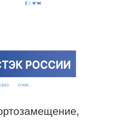
K-БЕЗ
О НАС
портозамещение,