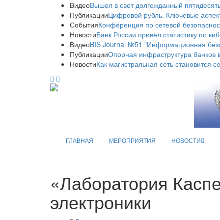
Видео
Вышел в свет долгожданный пятидесяты
Публикации
Цифровой рубль. Ключевые аспек
События
Конференция по сетевой безопаснос
Новости
Банк России привёл статистику по ки
Видео
BIS Journal №51 "Информационная без
Публикации
Опорная инфраструктура банков в
Новости
Как магистральная сеть становится с
ГЛАВНАЯ
МЕРОПРИЯТИЯ
НОВОСТИ
«Лаборатория Каспе
электроники