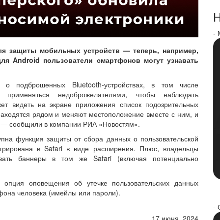
Н
-
ля защиты мобильных устройств — теперь, например,
для Android пользователи смартфонов могут узнавать
 о подброшенных Bluetooth‑устройствах, в том числе
 применяться недоброжелателями, чтобы наблюдать
ет видеть на экране приложения список подозрительных
находятся рядом и меняют местоположение вместе с ним, и
, — сообщили в компании РИА «Новостям».
упна функция защиты от сбора данных о пользовательской
грирована в Safari в виде расширения. Плюс, владельцы
вать баннеры в том же Safari (включая потенциально
 опция оповещения об утечке пользовательских данных
фона человека (имейлы или пароли).
- 
17 июня, 2024