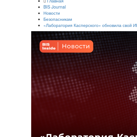
Главная
BIS Journal
Новости
Безопасникам
«Лаборатория Касперского» обновила свой И