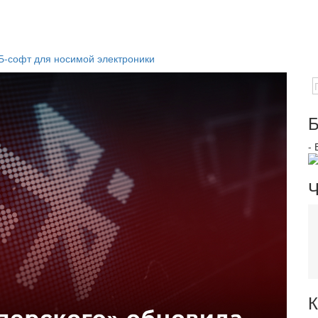
Б-софт для носимой электроники
Б
-
Ч
К