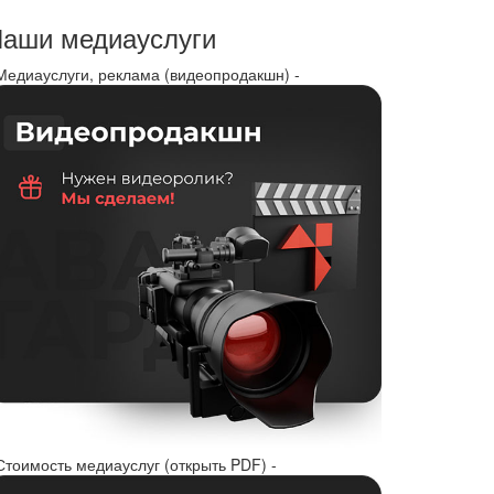
аши медиауслуги
 Медиауслуги, реклама (видеопродакшн) -
Стоимость медиауслуг (открыть PDF) -