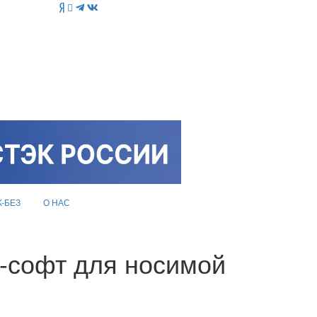
K-БЕЗ
О НАС
-софт для носимой