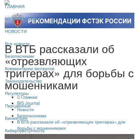
ГЛАВНАЯ
МЕРОПРИЯТИЯ
НОВОСТИ
В ВТБ рассказали об
Все новости
«отрезвляющих
Безопасникам
триггерах» для борьбы с
Комментарии экспертов
мошенниками
Законодательство
Регуляторы
Главная
BIS Journal
Персданные
Новости
Безопасникам
Биометрия
В ВТБ рассказали об «отрезвляющих триггерах» для
борьбы с мошенниками
Киберпреступность