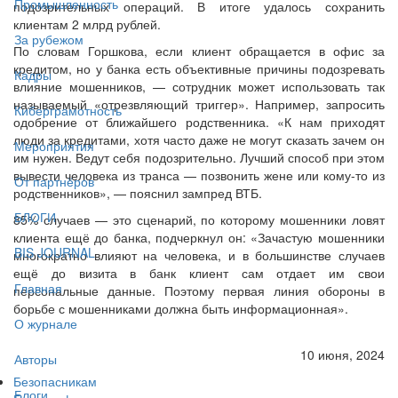
Промышленность
подозрительных операций. В итоге удалось сохранить
клиентам 2 млрд рублей.
За рубежом
По словам Горшкова, если клиент обращается в офис за
кредитом, но у банка есть объективные причины подозревать
Кадры
влияние мошенников, — сотрудник может использовать так
называемый «отрезвляющий триггер». Например, запросить
Киберграмотность
одобрение от ближайшего родственника. «К нам приходят
люди за кредитами, хотя часто даже не могут сказать зачем он
Мероприятия
им нужен. Ведут себя подозрительно. Лучший способ при этом
вывести человека из транса — позвонить жене или кому-то из
От партнёров
родственников», — пояснил зампред ВТБ.
БЛОГИ
85% случаев — это сценарий, по которому мошенники ловят
клиента ещё до банка, подчеркнул он: «Зачастую мошенники
BIS JOURNAL
многократно влияют на человека, и в большинстве случаев
ещё до визита в банк клиент сам отдает им свои
Главная
персональные данные. Поэтому первая линия обороны в
борьбе с мошенниками должна быть информационная».
О журнале
10 июня, 2024
Авторы
Безопасникам
Блоги