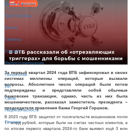
Банки и финтех
Криптоактивы
Бизнес
Сервисы
Соцсети
Импортозамещение
За первый квартал 2024 года ВТБ зафиксировал в своих
Технологии
системах миллионы операций, которые вызвали
вопросы. Абсолютное число операций были потом
ИИ
подтверждены и представляли собой обычные
банковские транзакции, однако, часть из них была
Связь
мошенничеством, рассказал заместитель президента –
председателя правления банка Георгий Горшков.
Нацбезопасность
В 2023 году ВТБ защитил от посягательств мошенников почти
Санкции
11 млрд рублей, которые были на счетах частных клиентов, а
по итогам первого квартала 2024-го банк выявил ещё 3 млн