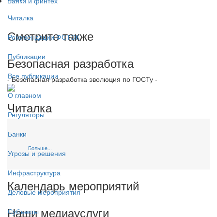
Банки и финтех
Читалка
Смотрите также
Рекомендации ФСТЭК
Публикации
Безопасная разработка
Все публикации
- Безопасная разработка эволюция по ГОСТу -
О главном
Читалка
Регуляторы
Банки
Больше...
Угрозы и решения
Инфраструктура
Календарь мероприятий
Деловые мероприятия
Наши медиауслуги
Субъекты