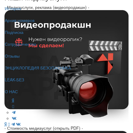
- Медиауслуги, реклама (видеопродакшн) -
История
Архив номеров
Подписка
Сотрудничество
Отзывы
ЭНЦИКЛОПЕДИЯ БЕЗОПАСНИКА
LEAK-БЕЗ
О НАС
- Стоимость медиауслуг (открыть PDF) -