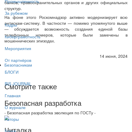
Промышленность
банков, правоохранительных органов и других официальных
структур.
За рубежом
На фоне этого Роскомнадзор активно модернизирует всю
антискам-систему. В частности — помимо упомянутого выше
Кадры
— обсуждается возможность создания единой базы
телефонных номеров, которые были замечены в
Киберграмотность
мошеннических эпизодах.
Мероприятия
14 июня, 2024
От партнёров
Безопасникам
БЛОГИ
BIS JOURNAL
Смотрите также
Главная
Безопасная разработка
О журнале
- Безопасная разработка эволюция по ГОСТу -
Авторы
Читалка
Блоги