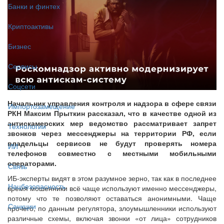
Банки и финтех
Криптоактивы
Бизнес
Сервисы
Соцсети
Начальник управления контроля и надзора в сфере связи
Импортозамещение
РКН Максим Прыткин рассказал, что в качестве одной из
антискамерских мер ведомство рассматривает запрет
Технологии
звонков через мессенджеры на территории РФ, если
владельцы сервисов не будут проверять номера
ИИ
телефонов совместно с местными мобильными
операторами.
Связь
ИБ-эксперты видят в этом разумное зерно, так как в последнее
Нацбезопасность
время мошенники всё чаще используют именно мессенджеры,
потому что те позволяют оставаться анонимными. Чаще
Санкции
прочего, по данным регулятора, злоумышленники используют
различные схемы, включая звонки «от лица» сотрудников