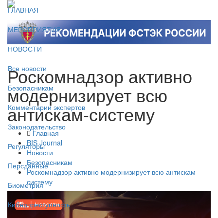
ГЛАВНАЯ
МЕРОПРИЯТИЯ
НОВОСТИ
Роскомнадзор активно
Все новости
модернизирует всю
Безопасникам
антискам-систему
Комментарии экспертов
Законодательство
Главная
BIS Journal
Регуляторы
Новости
Безопасникам
Персданные
Роскомнадзор активно модернизирует всю антискам-
систему
Биометрия
Киберпреступность